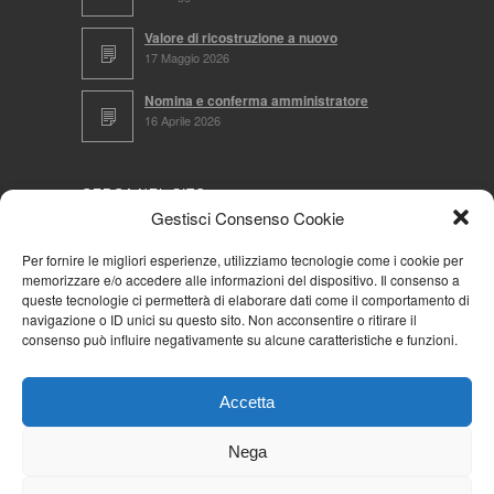
Valore di ricostruzione a nuovo
17 Maggio 2026
Nomina e conferma amministratore
16 Aprile 2026
CERCA NEL SITO
Gestisci Consenso Cookie
Per fornire le migliori esperienze, utilizziamo tecnologie come i cookie per
memorizzare e/o accedere alle informazioni del dispositivo. Il consenso a
NAVIGA PER
queste tecnologie ci permetterà di elaborare dati come il comportamento di
navigazione o ID unici su questo sito. Non acconsentire o ritirare il
Mappa completa
consenso può influire negativamente su alcune caratteristiche e funzioni.
Mappa categorie
Cookie Policy (UE)
Accetta
Privacy Policy
Forum
Nega
Iscriviti alla Community AziendaCondominio