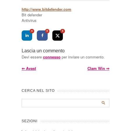
http://www.bitdefender.com
Bit defender
Antivirus
0
0
0
Lascia un commento
Devi essere
connesso
per inviare un commento.
⇐
Avast
Clam Win
⇒
CERCA NEL SITO
SEZIONI