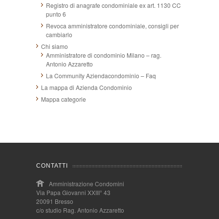
Registro di anagrafe condominiale ex art. 1130 CC
punto 6
Revoca amministratore condominiale, consigli per
cambiarlo
Chi siamo
Amministratore di condominio Milano – rag.
Antonio Azzaretto
La Community Aziendacondominio – Faq
La mappa di Azienda Condominio
Mappa categorie
CONTATTI
Amministrazione Condomini
Via Papa Giovanni XXIII° 43
20091 Bresso
c/o studio Rag. Antonio Azzaretto