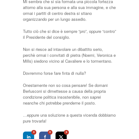
Mi sembra che si sia formata una piccola fortezza
attorno alla sua persona e alla sua immagine, e che
ormai i partiti di centro destra si stiano
organizzando per un lungo assedio.
Tutto ciò che si dice è sempre “pro”, oppure “contro”
il Presidente del consiglio.
Non si riesce ad intavolare un dibattito serio,
perchè ormai i convitati di pietra (Noemi, Veronica e
Mills) siedono vicino al Cavaliere e lo tormentano.
Dovremmo forse fare finta di nulla?
Onestamente non so cosa pensare! Se domani
Berlusconi si dimettesse a causa della propria
condizione politica insostenibile, non saprei
neanche chi potrebbe prenderne il posto.
…eppure una soluzione a questa vicenda dobbiamo
pure trovarla!
0
0
0