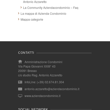
Antonio Azzaretto
La Community Aziendacondominio – Faq
La mappa di Azienda Condominio
Mappa categorie
CONTATTI
Amministrazione Condomini
Via Papa Giovanni XXIII° 43
20091 Bresso
c/o studio Rag. Antonio Azzaretto
InfoLine: (+39) 02.674.81.304
antonio.azzaretto@aziendacondominio.it
www.aziendacondominio.it
SOCIAL NETWORK