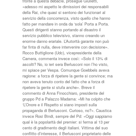
fronte a questa debacle, prosegue Giulietti,
«adesso mi aspetto le dimissioni dei responsabili
della Rai, che quasi si sentono dei funzionari al
servizio della concorrenza, visto quello che hanno
fatto per mandare in onda da ‘sola’ Porta a Porta.
Questi dirigenti stanno portando al disastro il
servizio pubblico televisivo, stanno creando un
enorme danno erariale. L’Autorità garante non può
far finta di nulla, deve intervenire con decisione».
Rocco Buttiglione (Udc), vicepresidente della
Camera, commenta invece così: «Solo il 13% di
ascolti? No, io ieri sera Berlusconi non l’ho visto,
mi spiace per Vespa. Comunque Goebbels aveva
ragione: a forza di ripetere la gente si convince; ma
non aveva tenuto conto del fatto che a forza di
ripetere la gente si stufa anche». Breve il
commento di Anna Finocchiaro, presidente del
gruppo Pd a Palazzo Madama: «Mi ha colpito che
‘L’Onore e il Rispetto si siano imposti sulla
propaganda di Berlusconi. Curioso, no?». Caustica
invece Rosi Bindi, sempre del Pd: «Oggi sappiamo
qual è la popolarità del premier: si ferma al 13 per
cento di gradimento degli italiani. Vittima del suo
conflitto d’interesse, il Berlusconi proprietario delle