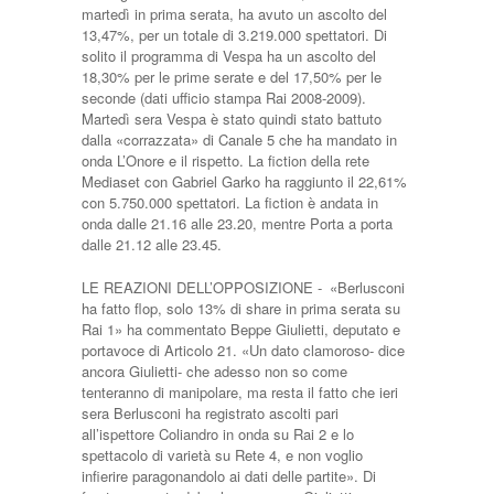
martedì in prima serata, ha avuto un ascolto del
13,47%, per un totale di 3.219.000 spettatori. Di
solito il programma di Vespa ha un ascolto del
18,30% per le prime serate e del 17,50% per le
seconde (dati ufficio stampa Rai 2008-2009).
Martedì sera Vespa è stato quindi stato battuto
dalla «corrazzata» di Canale 5 che ha mandato in
onda L’Onore e il rispetto. La fiction della rete
Mediaset con Gabriel Garko ha raggiunto il 22,61%
con 5.750.000 spettatori. La fiction è andata in
onda dalle 21.16 alle 23.20, mentre Porta a porta
dalle 21.12 alle 23.45.
LE REAZIONI DELL’OPPOSIZIONE - «Berlusconi
ha fatto flop, solo 13% di share in prima serata su
Rai 1» ha commentato Beppe Giulietti, deputato e
portavoce di Articolo 21. «Un dato clamoroso- dice
ancora Giulietti- che adesso non so come
tenteranno di manipolare, ma resta il fatto che ieri
sera Berlusconi ha registrato ascolti pari
all’ispettore Coliandro in onda su Rai 2 e lo
spettacolo di varietà su Rete 4, e non voglio
infierire paragonandolo ai dati delle partite». Di