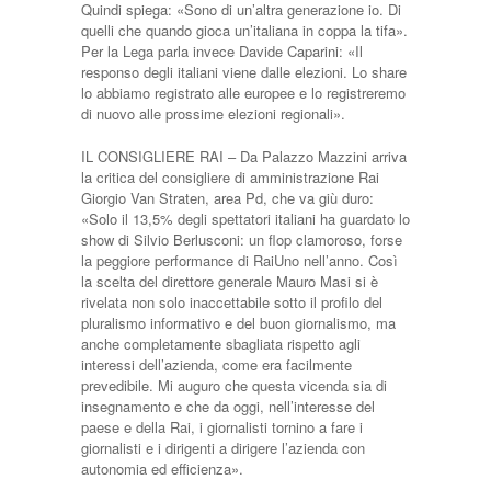
Quindi spiega: «Sono di un’altra generazione io. Di
quelli che quando gioca un’italiana in coppa la tifa».
Per la Lega parla invece Davide Caparini: «Il
responso degli italiani viene dalle elezioni. Lo share
lo abbiamo registrato alle europee e lo registreremo
di nuovo alle prossime elezioni regionali».
IL CONSIGLIERE RAI – Da Palazzo Mazzini arriva
la critica del consigliere di amministrazione Rai
Giorgio Van Straten, area Pd, che va giù duro:
«Solo il 13,5% degli spettatori italiani ha guardato lo
show di Silvio Berlusconi: un flop clamoroso, forse
la peggiore performance di RaiUno nell’anno. Così
la scelta del direttore generale Mauro Masi si è
rivelata non solo inaccettabile sotto il profilo del
pluralismo informativo e del buon giornalismo, ma
anche completamente sbagliata rispetto agli
interessi dell’azienda, come era facilmente
prevedibile. Mi auguro che questa vicenda sia di
insegnamento e che da oggi, nell’interesse del
paese e della Rai, i giornalisti tornino a fare i
giornalisti e i dirigenti a dirigere l’azienda con
autonomia ed efficienza».