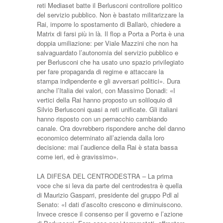
reti Mediaset batte il Berlusconi controllore politico
del servizio pubblico. Non è bastato militarizzare la
Rai, imporre lo spostamento di Ballarò, chiedere a
Matrix di farsi più in là. Il flop a Porta a Porta è una
doppia umiliazione: per Viale Mazzini che non ha
salvaguardato l’autonomia del servizio pubblico e
per Berlusconi che ha usato uno spazio privilegiato
per fare propaganda di regime e attaccare la
stampa indipendente e gli avversari politici». Dura
anche l’Italia dei valori, con Massimo Donadi: «I
vertici della Rai hanno proposto un soliloquio di
Silvio Berlusconi quasi a reti unificate. Gli italiani
hanno risposto con un pernacchio cambiando
canale. Ora dovrebbero rispondere anche del danno
economico determinato all’azienda dalla loro
decisione: mai l’audience della Rai è stata bassa
come ieri, ed è gravissimo».
LA DIFESA DEL CENTRODESTRA – La prima
voce che si leva da parte del centrodestra è quella
di Maurizio Gasparri, presidente del gruppo Pdl al
Senato: «I dati d’ascolto crescono e diminuiscono.
Invece cresce il consenso per il governo e l’azione