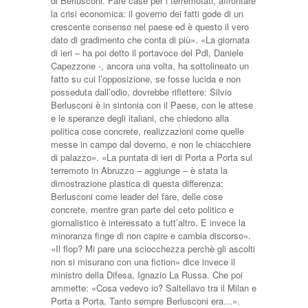
di Berlusconi. Fare case per i terremotati, affrontare
la crisi economica: il governo dei fatti gode di un
crescente consenso nel paese ed è questo il vero
dato di gradimento che conta di più». «La giornata
di ieri – ha poi detto il portavoce del Pdl, Daniele
Capezzone -, ancora una volta, ha sottolineato un
fatto su cui l’opposizione, se fosse lucida e non
posseduta dall’odio, dovrebbe riflettere: Silvio
Berlusconi è in sintonia con il Paese, con le attese
e le speranze degli italiani, che chiedono alla
politica cose concrete, realizzazioni come quelle
messe in campo dal doverno, e non le chiacchiere
di palazzo». «La puntata di ieri di Porta a Porta sul
terremoto in Abruzzo – aggiunge – è stata la
dimostrazione plastica di questa differenza:
Berlusconi come leader del fare, delle cose
concrete, mentre gran parte del ceto politico e
giornalistico è interessato a tutt’altro. E invece la
minoranza finge di non capire e cambia discorso».
«Il flop? Mi pare una sciocchezza perchè gli ascolti
non si misurano con una fiction» dice invece il
ministro della Difesa, Ignazio La Russa. Che poi
ammette: «Cosa vedevo io? Saltellavo tra il Milan e
Porta a Porta. Tanto sempre Berlusconi era…».