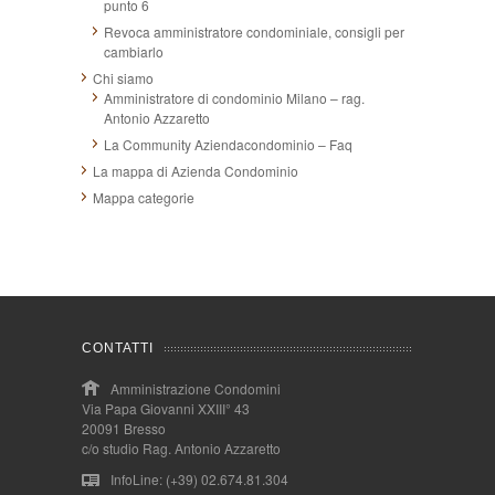
punto 6
Revoca amministratore condominiale, consigli per
cambiarlo
Chi siamo
Amministratore di condominio Milano – rag.
Antonio Azzaretto
La Community Aziendacondominio – Faq
La mappa di Azienda Condominio
Mappa categorie
CONTATTI
Amministrazione Condomini
Via Papa Giovanni XXIII° 43
20091 Bresso
c/o studio Rag. Antonio Azzaretto
InfoLine: (+39) 02.674.81.304