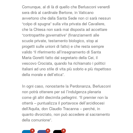
Comunque, al di là di quello che Berlusconi venerdì
sera dirà al cardinale Bertone, in Vaticano
avvertono che dalla Santa Sede non ci sarà nessun
“colpo di spugna” sulla vita privata del Cavaliere,
che la Chiesa non sarà mai disposta ad accettare
“contropartite governative” (finanziamenti alle
scuole private, testamento biologico, stop ai
progetti sulle unioni di fatto) e che resta sempre
valido “il riferimento all’insegnamento di Santa
Maria Goretti fatto dal segretario della Cei, il
vescovo Crociata, quando ha richiamato i politici
italiani ad uno stile di vita più sobrio e più rispettoso
della morale e dell’etica”.
In ogni caso, nonostante la Perdonanza, Berlusconi
non potrà ottenere per sé l’indulgenza plenaria
come gli altri diecimila pellegrini. “Il premier non la
otterrà – puntualizza il portavoce dell’arcidiocesi
dell’Aquila, don Claudio Tracanna – perché, in
quanto divorziato, non può accedere al sacramento
della comunione”.
0
0
0