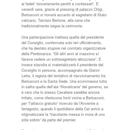
ai fedeli “sinceramente pentiti e confessati”. E
venerdì sera, grazie al pressing di palazzo Chigi,
Berlusconi si troverà accanto al segretario di Stato
vaticano, Tarcisio Bertone, alla cena che
tradizionalmente segue la cerimonia.
Una partecipazione inattesa quella del presidente
del Consiglio, confermata solo ieri ufficialmente,
che ha destato stupore nel comitato organizzatore
della Perdonanza: “Gli altri anni al massimo si
faceva vedere un sottosegretario abruzzese”. E
invece stavolta si materializzerà il presidente del
Consiglio in persona, accompagnato da Gianni
Letta, il regista del tentativo di riavvicinamento fra
Berlusconi e la Santa Sede. Una scommessa tutta
in salita quella dell’ala “filovaticana” del governo, se
è vero che lo stesso Cavaliere sarebbe ancora
irritato, come riferiscono fonti vicine a Berlusconi,
per “l’attacco gratuito” ricevuto da l’Avvenire a
ferragosto, quando il quotidiano della Cei arrivò a
stigmatizzare la “tracotante messa in mora di uno
stile sobrio” da parte del premier.