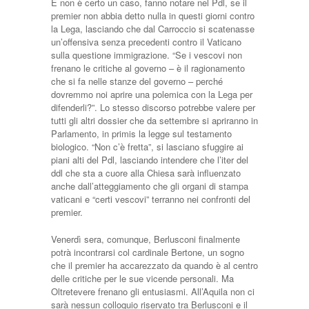
E non è certo un caso, fanno notare nel Pdl, se il
premier non abbia detto nulla in questi giorni contro
la Lega, lasciando che dal Carroccio si scatenasse
un’offensiva senza precedenti contro il Vaticano
sulla questione immigrazione. “Se i vescovi non
frenano le critiche al governo – è il ragionamento
che si fa nelle stanze del governo – perché
dovremmo noi aprire una polemica con la Lega per
difenderli?”. Lo stesso discorso potrebbe valere per
tutti gli altri dossier che da settembre si apriranno in
Parlamento, in primis la legge sul testamento
biologico. “Non c’è fretta”, si lasciano sfuggire ai
piani alti del Pdl, lasciando intendere che l’iter del
ddl che sta a cuore alla Chiesa sarà influenzato
anche dall’atteggiamento che gli organi di stampa
vaticani e “certi vescovi” terranno nei confronti del
premier.
Venerdì sera, comunque, Berlusconi finalmente
potrà incontrarsi col cardinale Bertone, un sogno
che il premier ha accarezzato da quando è al centro
delle critiche per le sue vicende personali. Ma
Oltretevere frenano gli entusiasmi. All’Aquila non ci
sarà nessun colloquio riservato tra Berlusconi e il