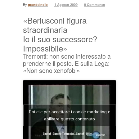
By
grandeindio
1 Agosto 2009
0 Comments
«Berlusconi figura
straordinaria
Io il suo successore?
Impossibile»
Tremonti: non sono interessato a
prenderne il posto. E sulla Lega:
«Non sono xenofobi»
Fai clic per accettare i cookie marketing e
abilitare questo contenuto