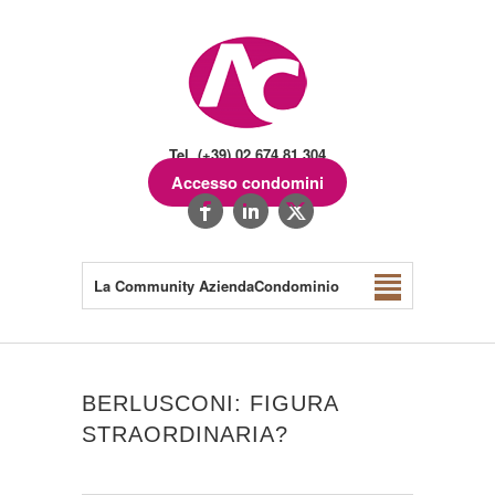
Tel. (+39) 02.674.81.304
Accesso condomini
La Community AziendaCondominio
BERLUSCONI: FIGURA
STRAORDINARIA?