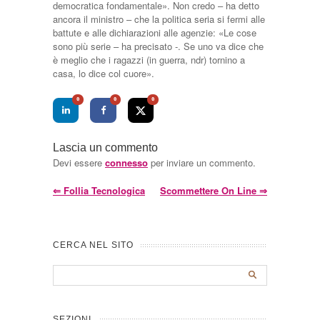
democratica fondamentale». Non credo – ha detto
ancora il ministro – che la politica seria si fermi alle
battute e alle dichiarazioni alle agenzie: «Le cose
sono più serie – ha precisato -. Se uno va dice che
è meglio che i ragazzi (in guerra, ndr) tornino a
casa, lo dice col cuore».
0
0
0
Lascia un commento
Devi essere
connesso
per inviare un commento.
⇐
Follia Tecnologica
Scommettere On Line
⇒
CERCA NEL SITO
SEZIONI