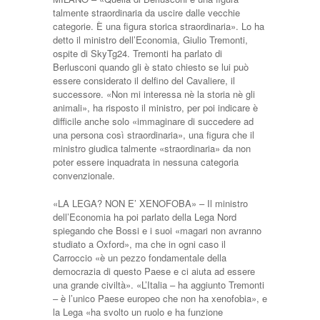
talmente straordinaria da uscire dalle vecchie
categorie. È una figura storica straordinaria». Lo ha
detto il ministro dell’Economia, Giulio Tremonti,
ospite di SkyTg24. Tremonti ha parlato di
Berlusconi quando gli è stato chiesto se lui può
essere considerato il delfino del Cavaliere, il
successore. «Non mi interessa nè la storia nè gli
animali», ha risposto il ministro, per poi indicare è
difficile anche solo «immaginare di succedere ad
una persona così straordinaria», una figura che il
ministro giudica talmente «straordinaria» da non
poter essere inquadrata in nessuna categoria
convenzionale.
«LA LEGA? NON E’ XENOFOBA» – Il ministro
dell’Economia ha poi parlato della Lega Nord
spiegando che Bossi e i suoi «magari non avranno
studiato a Oxford», ma che in ogni caso il
Carroccio «è un pezzo fondamentale della
democrazia di questo Paese e ci aiuta ad essere
una grande civiltà». «L’Italia – ha aggiunto Tremonti
– è l’unico Paese europeo che non ha xenofobia», e
la Lega «ha svolto un ruolo e ha funzione