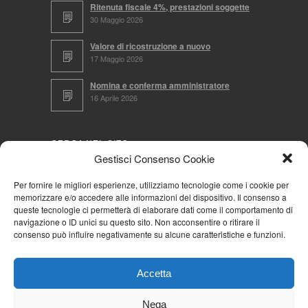
Ritenuta fiscale 4%, prestazioni soggette
30 Maggio 2026
Valore di ricostruzione a nuovo
17 Maggio 2026
Nomina e conferma amministratore
16 Aprile 2026
CERCA NEL SITO
Gestisci Consenso Cookie
Per fornire le migliori esperienze, utilizziamo tecnologie come i cookie per
memorizzare e/o accedere alle informazioni del dispositivo. Il consenso a
NAVIGA PER
queste tecnologie ci permetterà di elaborare dati come il comportamento di
navigazione o ID unici su questo sito. Non acconsentire o ritirare il
Mappa completa
consenso può influire negativamente su alcune caratteristiche e funzioni.
Mappa categorie
Cookie Policy (UE)
Accetta
Privacy Policy
Forum
Nega