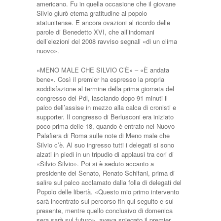
americano. Fu in quella occasione che il giovane
Silvio giurò eterna gratitudine al popolo
statunitense. E ancora ovazioni al ricordo delle
parole di Benedetto XVI, che all’indomani
dell’elezioni del 2008 ravviso segnali «di un clima
nuovo».
«MENO MALE CHE SILVIO C’È» – «È andata
bene». Così il premier ha espresso la propria
soddisfazione al termine della prima giornata del
congresso del Pdl, lasciando dopo 91 minuti il
palco dell’assise in mezzo alla calca di cronisti e
supporter. Il congresso di Berlusconi era iniziato
poco prima delle 18, quando è entrato nel Nuovo
Palafiera di Roma sulle note di Meno male che
Silvio c’è. Al suo ingresso tutti i delegati si sono
alzati in piedi in un tripudio di applausi tra cori di
«Silvio Silvio». Poi si è seduto accanto a
presidente del Senato, Renato Schifani, prima di
salire sul palco acclamato dalla folla di delegati del
Popolo delle libertà. «Questo mio primo intervento
sarà incentrato sul percorso fin qui seguito e sul
presente, mentre quello conclusivo di domenica
sera sarà sul futuro», aveva spiegato il premier