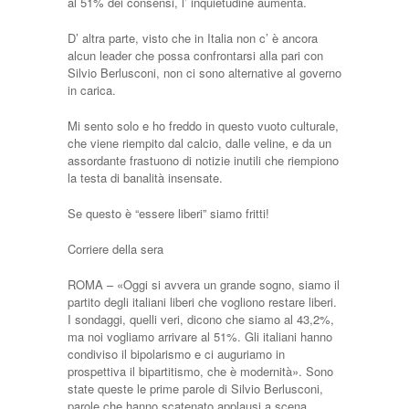
al 51% dei consensi, l’ inquietudine aumenta.
D’ altra parte, visto che in Italia non c’ è ancora
alcun leader che possa confrontarsi alla pari con
Silvio Berlusconi, non ci sono alternative al governo
in carica.
Mi sento solo e ho freddo in questo vuoto culturale,
che viene riempito dal calcio, dalle veline, e da un
assordante frastuono di notizie inutili che riempiono
la testa di banalità insensate.
Se questo è “essere liberi” siamo fritti!
Corriere della sera
ROMA – «Oggi si avvera un grande sogno, siamo il
partito degli italiani liberi che vogliono restare liberi.
I sondaggi, quelli veri, dicono che siamo al 43,2%,
ma noi vogliamo arrivare al 51%. Gli italiani hanno
condiviso il bipolarismo e ci auguriamo in
prospettiva il bipartitismo, che è modernità». Sono
state queste le prime parole di Silvio Berlusconi,
parole che hanno scatenato applausi a scena