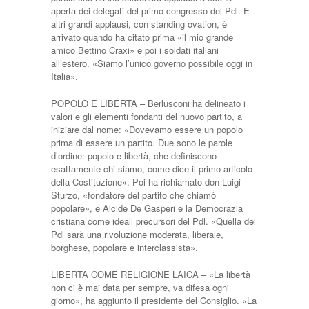
aperta dei delegati del primo congresso del Pdl. E
altri grandi applausi, con standing ovation, è
arrivato quando ha citato prima «il mio grande
amico Bettino Craxi» e poi i soldati italiani
all’estero. «Siamo l’unico governo possibile oggi in
Italia».
POPOLO E LIBERTÀ – Berlusconi ha delineato i
valori e gli elementi fondanti del nuovo partito, a
iniziare dal nome: «Dovevamo essere un popolo
prima di essere un partito. Due sono le parole
d’ordine: popolo e libertà, che definiscono
esattamente chi siamo, come dice il primo articolo
della Costituzione». Poi ha richiamato don Luigi
Sturzo, «fondatore del partito che chiamò
popolare», e Alcide De Gasperi e la Democrazia
cristiana come ideali precursori del Pdl. «Quella del
Pdl sarà una rivoluzione moderata, liberale,
borghese, popolare e interclassista».
LIBERTÀ COME RELIGIONE LAICA – «La libertà
non ci è mai data per sempre, va difesa ogni
giorno», ha aggiunto il presidente del Consiglio. «La