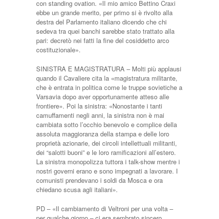
con standing ovation. «Il mio amico Bettino Craxi
ebbe un grande merito, per primo si è rivolto alla
destra del Parlamento italiano dicendo che chi
sedeva tra quei banchi sarebbe stato trattato alla
pari: decretò nei fatti la fine del cosiddetto arco
costituzionale».
SINISTRA E MAGISTRATURA – Molti più applausi
quando il Cavaliere cita la «magistratura militante,
che è entrata in politica come le truppe sovietiche a
Varsavia dopo aver opportunamente atteso alle
frontiere». Poi la sinistra: «Nonostante i tanti
camuffamenti negli anni, la sinistra non è mai
cambiata sotto l’occhio benevolo e complice della
assoluta maggioranza della stampa e delle loro
proprietà azionarie, dei circoli intellettuali militanti,
dei “salotti buoni” e le loro ramificazioni all’estero.
La sinistra monopolizza tuttora i talk-show mentre i
nostri governi erano e sono impegnati a lavorare. I
comunisti prendevano i soldi da Mosca e ora
chiedano scusa agli italiani».
PD – «Il cambiamento di Veltroni per una volta –
per qualche giorno – ci era sembrato sincero,