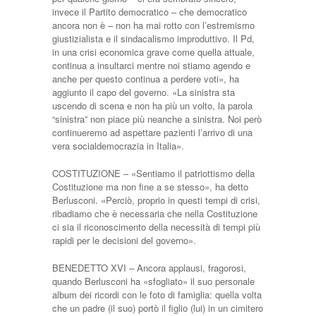
invece il Partito democratico – che democratico
ancora non è – non ha mai rotto con l’estremismo
giustizialista e il sindacalismo improduttivo. Il Pd,
in una crisi economica grave come quella attuale,
continua a insultarci mentre noi stiamo agendo e
anche per questo continua a perdere voti», ha
aggiunto il capo del governo. «La sinistra sta
uscendo di scena e non ha più un volto, la parola
“sinistra” non piace più neanche a sinistra. Noi però
continueremo ad aspettare pazienti l’arrivo di una
vera socialdemocrazia in Italia».
COSTITUZIONE – «Sentiamo il patriottismo della
Costituzione ma non fine a se stesso», ha detto
Berlusconi. «Perciò, proprio in questi tempi di crisi,
ribadiamo che è necessaria che nella Costituzione
ci sia il riconoscimento della necessità di tempi più
rapidi per le decisioni del governo».
BENEDETTO XVI – Ancora applausi, fragorosi,
quando Berlusconi ha «sfogliato» il suo personale
album dei ricordi con le foto di famiglia: quella volta
che un padre (il suo) portò il figlio (lui) in un cimitero