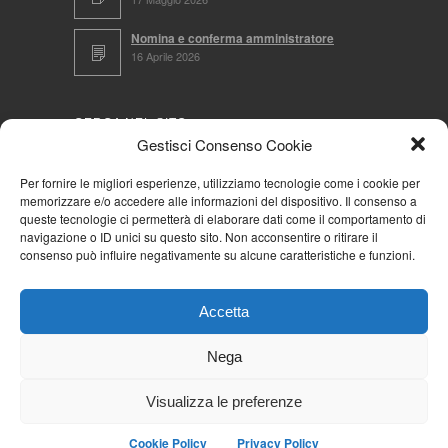
Nomina e conferma amministratore
16 Aprile 2026
CERCA NEL SITO
Gestisci Consenso Cookie
Per fornire le migliori esperienze, utilizziamo tecnologie come i cookie per
memorizzare e/o accedere alle informazioni del dispositivo. Il consenso a
NAVIGA PER
queste tecnologie ci permetterà di elaborare dati come il comportamento di
navigazione o ID unici su questo sito. Non acconsentire o ritirare il
Mappa completa
consenso può influire negativamente su alcune caratteristiche e funzioni.
Mappa categorie
Cookie Policy (UE)
Accetta
Privacy Policy
Forum
Nega
Iscriviti alla Community AziendaCondominio
Visualizza le preferenze
Cookie Policy
Privacy Policy
© 2026
La Community AziendaCondominio