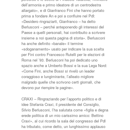
dell’armonia e primo ideatore di un centrodestra
allargato», e di Gianfranco Fini che hanno portato
prima a fondare An e poi a confluire nel Pdl:
«Desidero ringraziarti, Gianfranco – ha detto
Berlusconi – perché anteponendo gli interessi del
Paese a quelli personali, hai contribuito a scrivere
insieme a noi questa pagina di storia». Berlusconi
ha anche definito «banale» il termine
«sdoganamento» usato per indicare la sua scelta
per Fini contro Francesco Rutelli per le elezioni di
Roma nel ’93. Berlusconi ha poi dedicato uno
spazio anche a Umberto Bossi e la sua Lega Nord:
«Come Fini, anche Bossi si rivelò un leader
coraggioso e lungimirante, l’alleato migliore
malgrado quelle che scrivono certi giornali, che
devono pur riempire le pagine».
CRAXI – Ringraziando per l’apporto politico e di
idee Stefania Craxi, il presidente del Consiglio,
Silvio Berlusconi, l’ha salutata come «figlia e degna
erede politica di un mio carissimo amico: Bettino
Craxi», al cui ricordo la sala del congresso del Pdl
ha tributato, come detto, un lunghissimo applauso