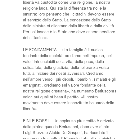
libertà va custodita come una religione, la nostra
religione laica. Qui sta la differenza tra noi e la
sinistra: loro pensano che i cittadini devono essere
al servizio dello Stato. La concezione dello Stato
della sinistra ci allontana dalla libertà e dalla civiltà.
Per noi invece è lo Stato che deve essere servitore
del cittadino».
LE FONDAMENTA – «La famiglia è il nucleo
fondante della società, crediamo nell’impresa, nei
valori irrinunciabili della vita, della pace, della
solidarietà, della giustizia, della tolleranza verso
tutti, a iniziare dai nostri avversari. Crediamo
nell’amore verso i più deboli, i bambini, i malati e gli
emarginati, crediamo sul valore fondante della
nostra religione cristiana», ha numerato Berlusconi i
valori sui quali si basa il partito. «Il nostro
movimento deve essere innanzitutto baluardo della
libertà».
FINI E BOSSI – Un applauso più sentito è arrivato
dalla platea quando Berlusconi, dopo aver citato
Luigi Sturzo e Alcide De Gasperi, ha ricordato il
percorso e le scelte di Pinuccio Tatarella, «ministro