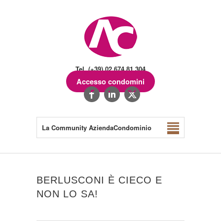
Tel. (+39) 02.674.81.304
Accesso condomini
La Community AziendaCondominio
BERLUSCONI È CIECO E
NON LO SA!