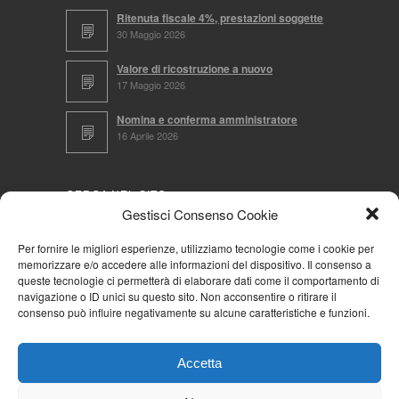
Ritenuta fiscale 4%, prestazioni soggette
30 Maggio 2026
Valore di ricostruzione a nuovo
17 Maggio 2026
Nomina e conferma amministratore
16 Aprile 2026
CERCA NEL SITO
Gestisci Consenso Cookie
Per fornire le migliori esperienze, utilizziamo tecnologie come i cookie per
memorizzare e/o accedere alle informazioni del dispositivo. Il consenso a
NAVIGA PER
queste tecnologie ci permetterà di elaborare dati come il comportamento di
navigazione o ID unici su questo sito. Non acconsentire o ritirare il
Mappa completa
consenso può influire negativamente su alcune caratteristiche e funzioni.
Mappa categorie
Cookie Policy (UE)
Accetta
Privacy Policy
Forum