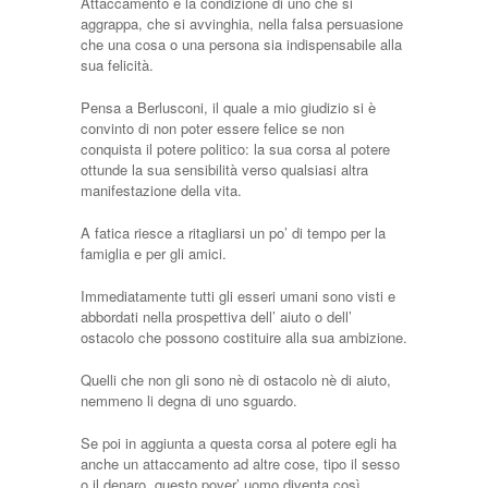
Attaccamento è la condizione di uno che si
aggrappa, che si avvinghia, nella falsa persuasione
che una cosa o una persona sia indispensabile alla
sua felicità.
Pensa a Berlusconi, il quale a mio giudizio si è
convinto di non poter essere felice se non
conquista il potere politico: la sua corsa al potere
ottunde la sua sensibilità verso qualsiasi altra
manifestazione della vita.
A fatica riesce a ritagliarsi un po’ di tempo per la
famiglia e per gli amici.
Immediatamente tutti gli esseri umani sono visti e
abbordati nella prospettiva dell’ aiuto o dell’
ostacolo che possono costituire alla sua ambizione.
Quelli che non gli sono nè di ostacolo nè di aiuto,
nemmeno li degna di uno sguardo.
Se poi in aggiunta a questa corsa al potere egli ha
anche un attaccamento ad altre cose, tipo il sesso
o il denaro, questo pover’ uomo diventa così