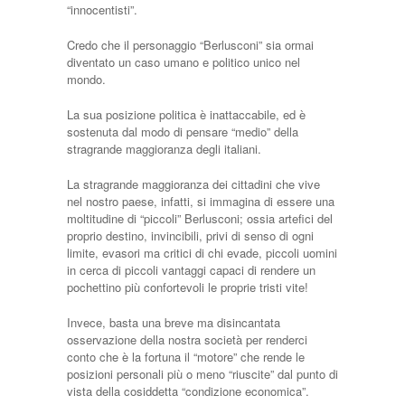
“innocentisti”.
Credo che il personaggio “Berlusconi” sia ormai
diventato un caso umano e politico unico nel
mondo.
La sua posizione politica è inattaccabile, ed è
sostenuta dal modo di pensare “medio” della
stragrande maggioranza degli italiani.
La stragrande maggioranza dei cittadini che vive
nel nostro paese, infatti, si immagina di essere una
moltitudine di “piccoli” Berlusconi; ossia artefici del
proprio destino, invincibili, privi di senso di ogni
limite, evasori ma critici di chi evade, piccoli uomini
in cerca di piccoli vantaggi capaci di rendere un
pochettino più confortevoli le proprie tristi vite!
Invece, basta una breve ma disincantata
osservazione della nostra società per renderci
conto che è la fortuna il “motore” che rende le
posizioni personali più o meno “riuscite” dal punto di
vista della cosiddetta “condizione economica”.