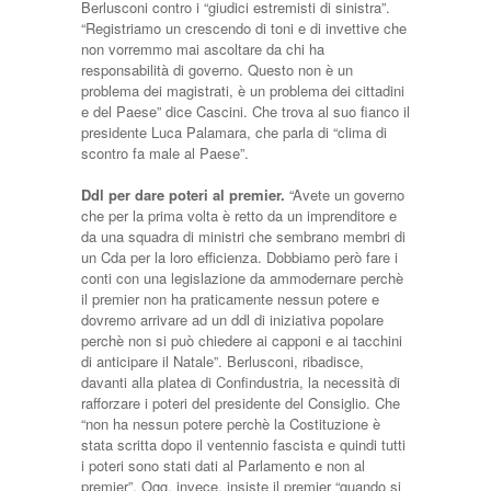
Berlusconi contro i “giudici estremisti di sinistra”.
“Registriamo un crescendo di toni e di invettive che
non vorremmo mai ascoltare da chi ha
responsabilità di governo. Questo non è un
problema dei magistrati, è un problema dei cittadini
e del Paese” dice Cascini. Che trova al suo fianco il
presidente Luca Palamara, che parla di “clima di
scontro fa male al Paese”.
Ddl per dare poteri al premier.
“Avete un governo
che per la prima volta è retto da un imprenditore e
da una squadra di ministri che sembrano membri di
un Cda per la loro efficienza. Dobbiamo però fare i
conti con una legislazione da ammodernare perchè
il premier non ha praticamente nessun potere e
dovremo arrivare ad un ddl di iniziativa popolare
perchè non si può chiedere ai capponi e ai tacchini
di anticipare il Natale”. Berlusconi, ribadisce,
davanti alla platea di Confindustria, la necessità di
rafforzare i poteri del presidente del Consiglio. Che
“non ha nessun potere perchè la Costituzione è
stata scritta dopo il ventennio fascista e quindi tutti
i poteri sono stati dati al Parlamento e non al
premier”. Ogg, invece, insiste il premier “quando si