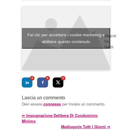
Fai clic per accettare i cookie marketing e
Bagnai
Vs.
abilitare questo contenuto
Garbi
0
0
0
Lascia un commento
Devi essere
connesso
per inviare un commento.
⇐
Impugnazione Delibera Di Condominio
Minimo
Medjugorje Tutti I Giorni
⇒