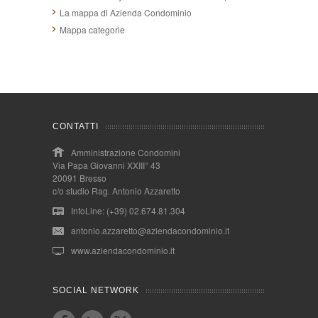
La mappa di Azienda Condominio
Mappa categorie
CONTATTI
Amministrazione Condomini
Via Papa Giovanni XXIII° 43
20091 Bresso
c/o studio Rag. Antonio Azzaretto
InfoLine: (+39) 02.674.81.304
antonio.azzaretto@aziendacondominio.it
www.aziendacondominio.it
SOCIAL NETWORK