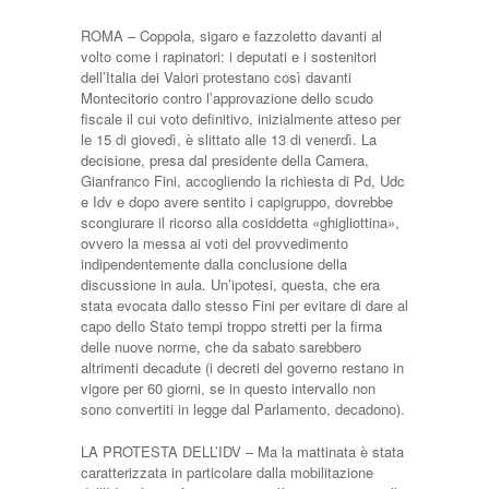
ROMA – Coppola, sigaro e fazzoletto davanti al
volto come i rapinatori: i deputati e i sostenitori
dell’Italia dei Valori protestano così davanti
Montecitorio contro l’approvazione dello scudo
fiscale il cui voto definitivo, inizialmente atteso per
le 15 di giovedì, è slittato alle 13 di venerdì. La
decisione, presa dal presidente della Camera,
Gianfranco Fini, accogliendo la richiesta di Pd, Udc
e Idv e dopo avere sentito i capigruppo, dovrebbe
scongiurare il ricorso alla cosiddetta «ghigliottina»,
ovvero la messa ai voti del provvedimento
indipendentemente dalla conclusione della
discussione in aula. Un’ipotesi, questa, che era
stata evocata dallo stesso Fini per evitare di dare al
capo dello Stato tempi troppo stretti per la firma
delle nuove norme, che da sabato sarebbero
altrimenti decadute (i decreti del governo restano in
vigore per 60 giorni, se in questo intervallo non
sono convertiti in legge dal Parlamento, decadono).
LA PROTESTA DELL’IDV – Ma la mattinata è stata
caratterizzata in particolare dalla mobilitazione