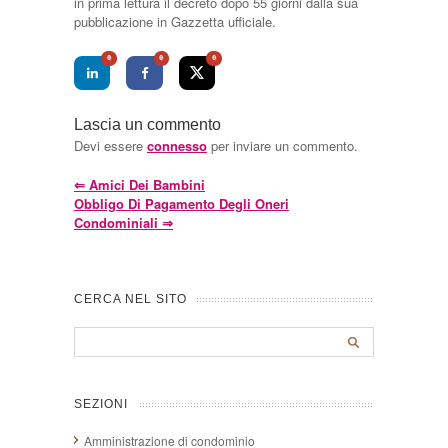
in prima lettura il decreto dopo 55 giorni dalla sua
pubblicazione in Gazzetta ufficiale.
0
0
0
Lascia un commento
Devi essere
connesso
per inviare un commento.
⇐
Amici Dei Bambini
Obbligo Di Pagamento Degli Oneri
Condominiali
⇒
CERCA NEL SITO
SEZIONI
Amministrazione di condominio