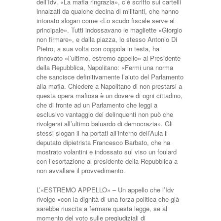
dell’Idv. «La mafia ringrazia», c’è scritto sui cartelli
innalzati da qualche decina di militanti, che hanno
intonato slogan come «Lo scudo fiscale serve al
principale». Tutti indossavano le magliette «Giorgio
non firmare», e dalla piazza, lo stesso Antonio Di
Pietro, a sua volta con coppola in testa, ha
rinnovato «l’ultimo, estremo appello» al Presidente
della Repubblica, Napolitano: «Fermi una norma
che sancisce definitivamente l’aiuto del Parlamento
alla mafia. Chiedere a Napolitano di non prestarsi a
questa opera mafiosa è un dovere di ogni cittadino,
che di fronte ad un Parlamento che leggi a
esclusivo vantaggio dei delinquenti non può che
rivolgersi all’ultimo baluardo di democrazia». Gli
stessi slogan li ha portati all’interno dell’Aula il
deputato dipietrista Francesco Barbato, che ha
mostrato volantini e indossato sul viso un foulard
con l’esortazione al presidente della Repubblica a
non avvallare il provvedimento.
L’«ESTREMO APPELLO» – Un appello che l’Idv
rivolge «con la dignità di una forza politica che già
sarebbe riuscita a fermare questa legge, se al
momento del voto sulle pregiudiziali di