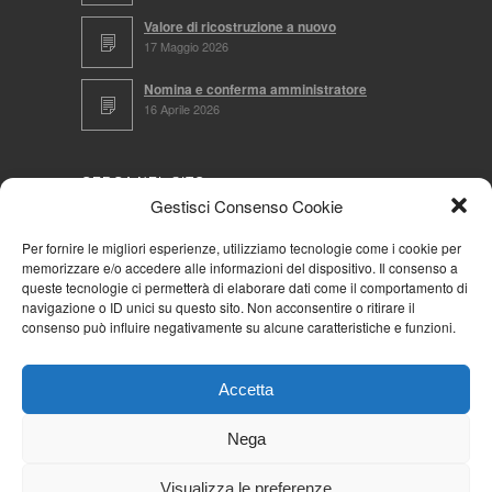
Valore di ricostruzione a nuovo
17 Maggio 2026
Nomina e conferma amministratore
16 Aprile 2026
CERCA NEL SITO
Gestisci Consenso Cookie
Per fornire le migliori esperienze, utilizziamo tecnologie come i cookie per
memorizzare e/o accedere alle informazioni del dispositivo. Il consenso a
NAVIGA PER
queste tecnologie ci permetterà di elaborare dati come il comportamento di
navigazione o ID unici su questo sito. Non acconsentire o ritirare il
Mappa completa
consenso può influire negativamente su alcune caratteristiche e funzioni.
Mappa categorie
Cookie Policy (UE)
Accetta
Privacy Policy
Forum
Nega
Iscriviti alla Community AziendaCondominio
Visualizza le preferenze