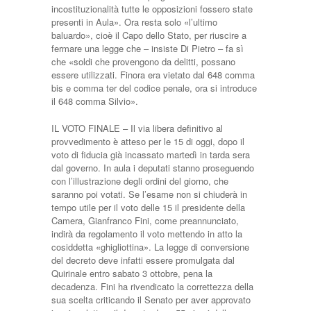
incostituzionalità tutte le opposizioni fossero state
presenti in Aula». Ora resta solo «l’ultimo
baluardo», cioè il Capo dello Stato, per riuscire a
fermare una legge che – insiste Di Pietro – fa sì
che «soldi che provengono da delitti, possano
essere utilizzati. Finora era vietato dal 648 comma
bis e comma ter del codice penale, ora si introduce
il 648 comma Silvio».
IL VOTO FINALE – Il via libera definitivo al
provvedimento è atteso per le 15 di oggi, dopo il
voto di fiducia già incassato martedì in tarda sera
dal governo. In aula i deputati stanno proseguendo
con l’illustrazione degli ordini del giorno, che
saranno poi votati. Se l’esame non si chiuderà in
tempo utile per il voto delle 15 il presidente della
Camera, Gianfranco Fini, come preannunciato,
indirà da regolamento il voto mettendo in atto la
cosiddetta «ghigliottina». La legge di conversione
del decreto deve infatti essere promulgata dal
Quirinale entro sabato 3 ottobre, pena la
decadenza. Fini ha rivendicato la correttezza della
sua scelta criticando il Senato per aver approvato