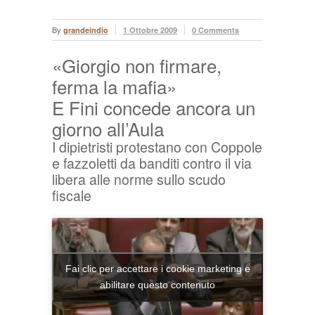
By
grandeindio
1 Ottobre 2009
0 Comments
«Giorgio non firmare,
ferma la mafia»
E Fini concede ancora un
giorno all’Aula
I dipietristi protestano con Coppole
e fazzoletti da banditi contro il via
libera alle norme sullo scudo
fiscale
Fai clic per accettare i cookie marketing e
abilitare questo contenuto