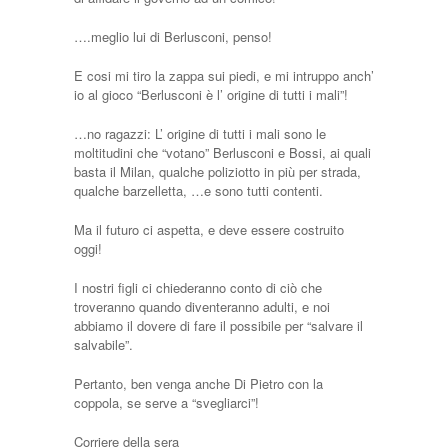
….meglio lui di Berlusconi, penso!
E cosi mi tiro la zappa sui piedi, e mi intruppo anch’
io al gioco “Berlusconi è l’ origine di tutti i mali”!
…no ragazzi: L’ origine di tutti i mali sono le
moltitudini che “votano” Berlusconi e Bossi, ai quali
basta il Milan, qualche poliziotto in più per strada,
qualche barzelletta, …e sono tutti contenti.
Ma il futuro ci aspetta, e deve essere costruito
oggi!
I nostri figli ci chiederanno conto di ciò che
troveranno quando diventeranno adulti, e noi
abbiamo il dovere di fare il possibile per “salvare il
salvabile”.
Pertanto, ben venga anche Di Pietro con la
coppola, se serve a “svegliarci”!
Corriere della sera