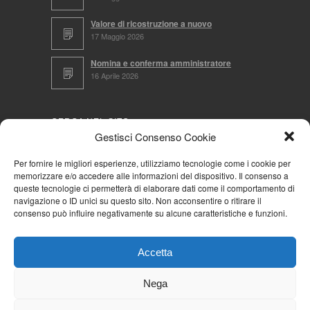
Valore di ricostruzione a nuovo
17 Maggio 2026
Nomina e conferma amministratore
16 Aprile 2026
CERCA NEL SITO
Gestisci Consenso Cookie
Per fornire le migliori esperienze, utilizziamo tecnologie come i cookie per
memorizzare e/o accedere alle informazioni del dispositivo. Il consenso a
NAVIGA PER
queste tecnologie ci permetterà di elaborare dati come il comportamento di
navigazione o ID unici su questo sito. Non acconsentire o ritirare il
Mappa completa
consenso può influire negativamente su alcune caratteristiche e funzioni.
Mappa categorie
Cookie Policy (UE)
Accetta
Privacy Policy
Forum
Nega
Iscriviti alla Community AziendaCondominio