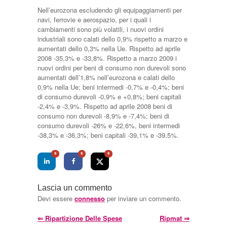
Nell’eurozona escludendo gli equipaggiamenti per
navi, ferrovie e aerospazio, per i quali i
cambiamenti sono più volatili, i nuovi ordini
industriali sono calati dello 0,9% rispetto a marzo e
aumentati dello 0,3% nella Ue. Rispetto ad aprile
2008 -35,3% e -33,8%. Rispetto a marzo 2009 i
nuovi ordini per beni di consumo non durevoli sono
aumentati dell’1,8% nell’eurozona e calati dello
0,9% nella Ue; beni intermedi -0,7% e -0,4%; beni
di consumo durevoli -0,9% e +0,8%; beni capitali
-2,4% e -3,9%. Rispetto ad aprile 2008 beni di
consumo non durevoli -8,9% e -7,4%; beni di
consumo durevoli -26% e -22,6%, beni intermedi
-38,3% e -36,3%; beni capitali -39,1% e -39,5%.
0
0
0
Lascia un commento
Devi essere
connesso
per inviare un commento.
⇐
Ripartizione Delle Spese
Ripmat
⇒