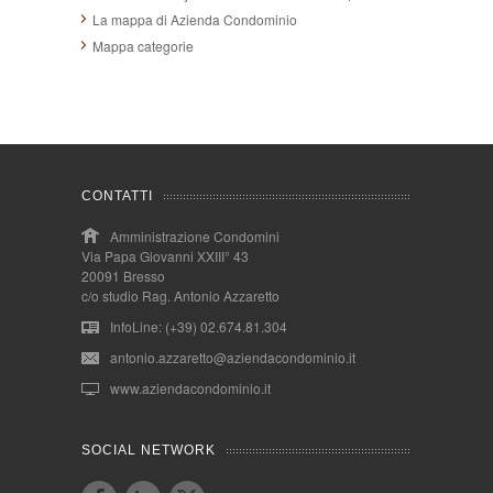
La mappa di Azienda Condominio
Mappa categorie
CONTATTI
Amministrazione Condomini
Via Papa Giovanni XXIII° 43
20091 Bresso
c/o studio Rag. Antonio Azzaretto
InfoLine: (+39) 02.674.81.304
antonio.azzaretto@aziendacondominio.it
www.aziendacondominio.it
SOCIAL NETWORK