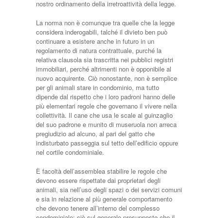
nostro ordinamento della irretroattività della legge.
La norma non è comunque tra quelle che la legge
considera inderogabili, talché il divieto ben può
continuare a esistere anche in futuro in un
regolamento di natura contrattuale, purché la
relativa clausola sia trascritta nei pubblici registri
immobiliari, perché altrimenti non è opponibile al
nuovo acquirente. Ciò nonostante, non è semplice
per gli animali stare in condominio, ma tutto
dipende dal rispetto che i loro padroni hanno delle
più elementari regole che governano il vivere nella
collettività. Il cane che usa le scale al guinzaglio
del suo padrone e munito di museruola non arreca
pregiudizio ad alcuno, al pari del gatto che
indisturbato passeggia sul tetto dell’edificio oppure
nel cortile condominiale.
È facoltà dell’assemblea stabilire le regole che
devono essere rispettate dai proprietari degli
animali, sia nell’uso degli spazi o dei servizi comuni
e sia in relazione al più generale comportamento
che devono tenere all’interno del complesso
condominiale: ciò sul generale presupposto che il