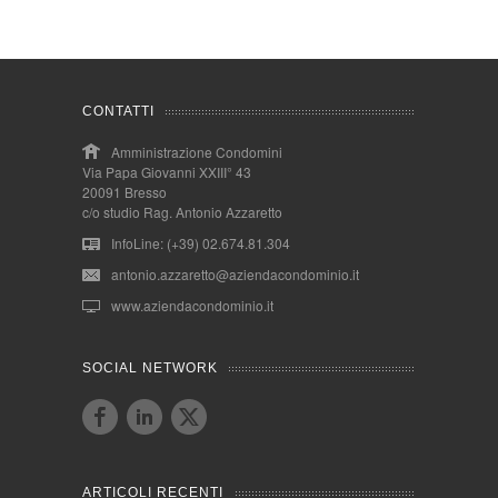
CONTATTI
Amministrazione Condomini
Via Papa Giovanni XXIII° 43
20091 Bresso
c/o studio Rag. Antonio Azzaretto
InfoLine: (+39) 02.674.81.304
antonio.azzaretto@aziendacondominio.it
www.aziendacondominio.it
SOCIAL NETWORK
ARTICOLI RECENTI