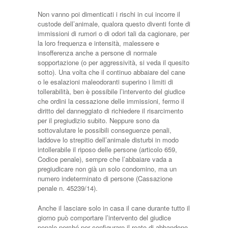
Non vanno poi dimenticati i rischi in cui incorre il
custode dell’animale, qualora questo diventi fonte di
immissioni di rumori o di odori tali da cagionare, per
la loro frequenza e intensità, malessere e
insofferenza anche a persone di normale
sopportazione (o per aggressività, si veda il quesito
sotto). Una volta che il continuo abbaiare del cane
o le esalazioni maleodoranti superino i limiti di
tollerabilità, ben è possibile l’intervento del giudice
che ordini la cessazione delle immissioni, fermo il
diritto del danneggiato di richiedere il risarcimento
per il pregiudizio subito. Neppure sono da
sottovalutare le possibili conseguenze penali,
laddove lo strepitio dell’animale disturbi in modo
intollerabile il riposo delle persone (articolo 659,
Codice penale), sempre che l’abbaiare vada a
pregiudicare non già un solo condomino, ma un
numero indeterminato di persone (Cassazione
penale n. 45239/14).
Anche il lasciare solo in casa il cane durante tutto il
giorno può comportare l’intervento del giudice
penale perché per configurare il reato di abbandono