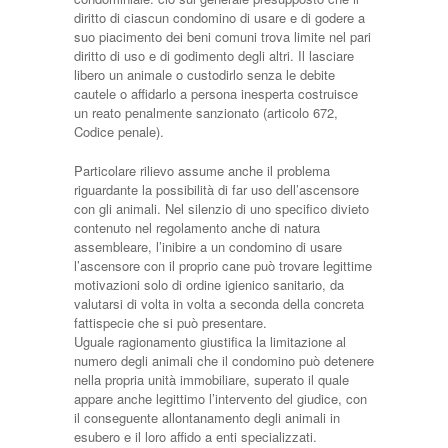
diritto di ciascun condomino di usare e di godere a
suo piacimento dei beni comuni trova limite nel pari
diritto di uso e di godimento degli altri. Il lasciare
libero un animale o custodirlo senza le debite
cautele o affidarlo a persona inesperta costruisce
un reato penalmente sanzionato (articolo 672,
Codice penale).
Particolare rilievo assume anche il problema
riguardante la possibilità di far uso dell’ascensore
con gli animali. Nel silenzio di uno specifico divieto
contenuto nel regolamento anche di natura
assembleare, l’inibire a un condomino di usare
l’ascensore con il proprio cane può trovare legittime
motivazioni solo di ordine igienico sanitario, da
valutarsi di volta in volta a seconda della concreta
fattispecie che si può presentare.
Uguale ragionamento giustifica la limitazione al
numero degli animali che il condomino può detenere
nella propria unità immobiliare, superato il quale
appare anche legittimo l’intervento del giudice, con
il conseguente allontanamento degli animali in
esubero e il loro affido a enti specializzati.