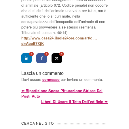
di animale (articolo 672, Codice penale) non occorre
che ci si disfi dell’animale una volta per tutte, ma è
sufficiente che lo si curi male, nella
consapevolezza dell’incapacità dell’animale di non
potere più provvedere a se stesso (sentenza
Tribunale di Lucca n. 40/14)
http://www.casa24.ilsole24ore.com/art/c …
d=AbeB7XjK
0
0
0
Lascia un commento
Devi essere
connesso
per inviare un commento.
⇐
Ripartizione Spesa Pitturazione Strisce Dei
Posti Auto
Liberi Di Usare Il Tetto Dell’edificio
⇒
CERCA NEL SITO