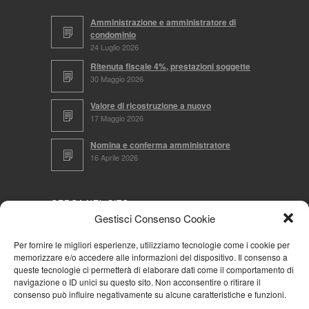
Amministrazione e amministratore di
condominio
24 Luglio 2026
Ritenuta fiscale 4%, prestazioni soggette
30 Maggio 2026
Valore di ricostruzione a nuovo
17 Maggio 2026
Nomina e conferma amministratore
16 Aprile 2026
CERCA NEL SITO
Gestisci Consenso Cookie
Per fornire le migliori esperienze, utilizziamo tecnologie come i cookie per
memorizzare e/o accedere alle informazioni del dispositivo. Il consenso a
NAVIGA PER
queste tecnologie ci permetterà di elaborare dati come il comportamento di
navigazione o ID unici su questo sito. Non acconsentire o ritirare il
Mappa completa
consenso può influire negativamente su alcune caratteristiche e funzioni.
Mappa categorie