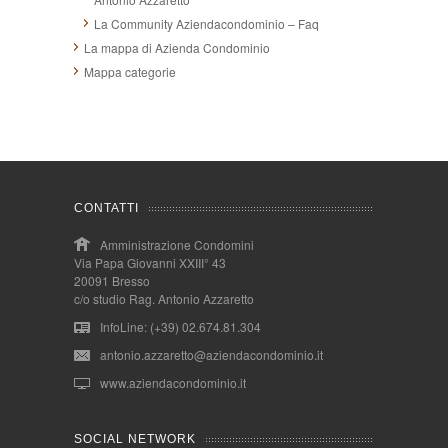
La Community Aziendacondominio – Faq
La mappa di Azienda Condominio
Mappa categorie
CONTATTI
Amministrazione Condomini
Via Papa Giovanni XXIII° 43
20091 Bresso
c/o studio Rag. Antonio Azzaretto
InfoLine: (+39) 02.674.81.304
antonio.azzaretto@aziendacondominio.it
www.aziendacondominio.it
SOCIAL NETWORK