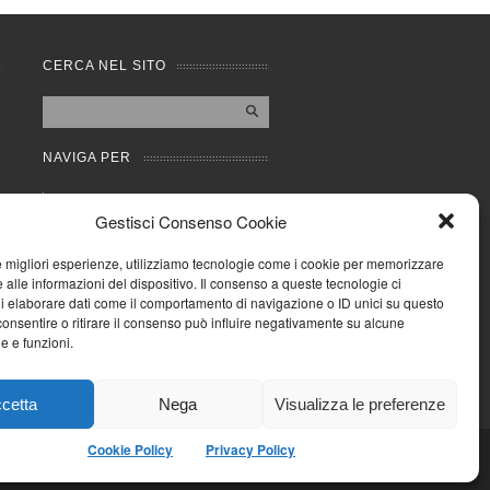
CERCA NEL SITO
NAVIGA PER
Mappa completa
Gestisci Consenso Cookie
Mappa categorie
Cookie Policy (UE)
le migliori esperienze, utilizziamo tecnologie come i cookie per memorizzare
Privacy Policy
 alle informazioni del dispositivo. Il consenso a queste tecnologie ci
i elaborare dati come il comportamento di navigazione o ID unici su questo
Forum
consentire o ritirare il consenso può influire negativamente su alcune
Iscriviti alla Community
he e funzioni.
AziendaCondominio
cetta
Nega
Visualizza le preferenze
Cookie Policy
Privacy Policy