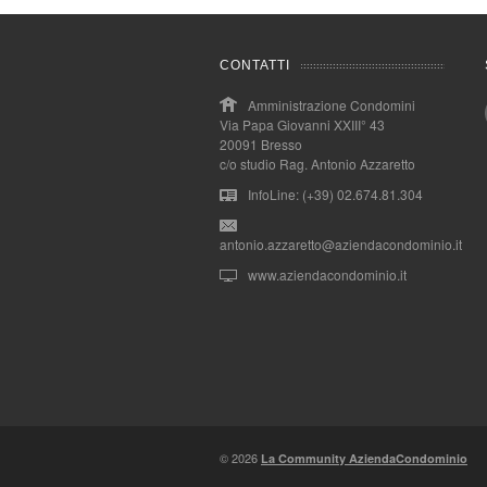
CONTATTI
Amministrazione Condomini
Via Papa Giovanni XXIII° 43
20091 Bresso
c/o studio Rag. Antonio Azzaretto
InfoLine: (+39) 02.674.81.304
antonio.azzaretto@aziendacondominio.it
www.aziendacondominio.it
© 2026
La Community AziendaCondominio