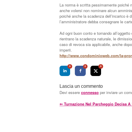
La norma è scritta pessimamente poiché n
anche volersi non nominare alcun amministra
poiché anche la scadenza dell’incarico è 
l’amministratore debba consegnare le carte
Ad ogni buon conto e tornando all’oggetto d
rientrano la scadenza naturale, le dimissio
caso di revoca sia applicabile, anche dopo l’
imperii.
http://www.condominioweb.com/la-pr
0
0
0
Lascia un commento
Devi essere
connesso
per inviare un co
⇐
Turnazione Nel Parcheggio Decisa A