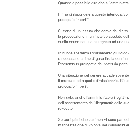
Quando è possibile dire che all’amministrato
Prima di rispondere a questo interrogativo 
prorogatio imperii?
Si tratta di un istituto che deriva dal diritt
la prosecuzione in un incarico scaduto della
quella carica non sia assegnata ad una n
In buona sostanza l’ordinamento giuridico
e necessario al fine di garantire la continui
l’esercizio in prorogatio dei poteri da parte d
Una situazione del genere accade sovente 
il mandato ed a quello dimissionario. Rispet
prorogatio imperii.
Non solo; anche l’amministratore illegitti
dell’accertamento dell’illegittimità della 
revocato.
Se per i primi due casi non vi sono partico
manifestazione di volontà dei condomini era