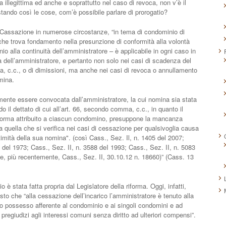
 illegittima ed anche e soprattutto nel caso di revoca, non v’è il
tando così le cose, com’è possibile parlare di prorogatio?
 Cassazione in numerose circostanze, “in tema di condominio di
’ – che trova fondamento nella presunzione di conformità alla volontà
io alla continuità dell’amministratore – è applicabile in ogni caso in
a dell’amministratore, e pertanto non solo nei casi di scadenza del
a, c.c., o di dimissioni, ma anche nei casi di revoca o annullamento
omina.
nte essere convocata dall’amministratore, la cui nomina sia stata
do il dettato di cui all’art. 66, secondo comma, c.c., in quanto il
 norma attribuito a ciascun condomino, presuppone la mancanza
a quella che si verifica nei casi di cessazione per qualsivoglia causa
ttimità della sua nomina". (così Cass., Sez. Il, n. 1405 del 2007;
 del 1973; Cass., Sez. II, n. 3588 deI 1993; Cass., Sez. II, n. 5083
 e, più recentemente, Cass., Sez. II, 30.10.12 n. 18660)” (Cass. 13
 è stata fatta propria dal Legislatore della riforma. Oggi, infatti,
sto che “alla cessazione dell’incarico l’amministratore è tenuto alla
o possesso afferente al condominio e ai singoli condomini e ad
re pregiudizi agli interessi comuni senza diritto ad ulteriori compensi”.