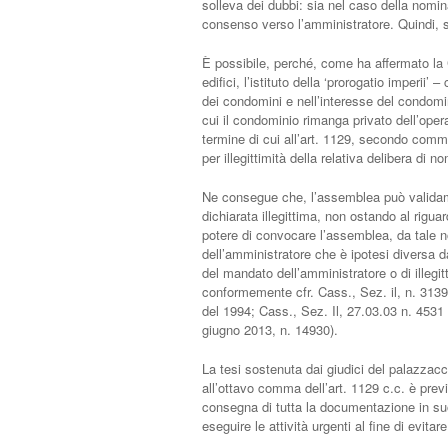
solleva dei dubbi: sia nel caso della nomina
consenso verso l’amministratore. Quindi, s
È possibile, perché, come ha affermato la
edifici, l’istituto della ‘prorogatio imperii
dei condomini e nell’interesse del condomin
cui il condominio rimanga privato dell’oper
termine di cui all’art. 1129, secondo comm
per illegittimità della relativa delibera di n
Ne consegue che, l’assemblea può validame
dichiarata illegittima, non ostando al riguar
potere di convocare l’assemblea, da tale
dell’amministratore che è ipotesi diversa d
del mandato dell’amministratore o di illegi
conformemente cfr. Cass., Sez. il, n. 3139
del 1994; Cass., Sez. Il, 27.03.03 n. 4531
giugno 2013, n. 14930).
La tesi sostenuta dai giudici del palazzaccio
all’ottavo comma dell’art. 1129 c.c. è previ
consegna di tutta la documentazione in su
eseguire le attività urgenti al fine di evita