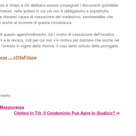
on è chiaro a chi debbano essere consegnati i documenti (potrebbe
tore, nelle ipotesi in cui ciò non è obbligatorio) e soprattutto
da ritenersi causa di cessazione del medesimo, sembrerebbe che
 anche al ricorrere di questa circostanza.
i questo approfondimento, tra i motivi di cessazione dell’incarico
ni e la revoca, indi per cui non v’è motivo per dubitare che anche nel
entrata in vigore della riforma, il così detto istituto della prorogatio
oroga … z316sFUgzw
mmento.
 Maggioranza
Citofoni In Tilt, Il Condominio Può Agire In Giudizio?
⇒