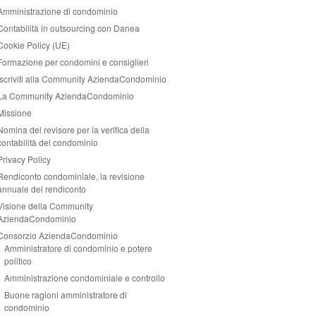
Amministrazione di condominio
Contabilità in outsourcing con Danea
Cookie Policy (UE)
Formazione per condomini e consiglieri
Iscriviti alla Community AziendaCondominio
La Community AziendaCondominio
Missione
Nomina del revisore per la verifica della
contabilità del condominio
Privacy Policy
Rendiconto condominiale, la revisione
annuale del rendiconto
Visione della Community
AziendaCondominio
Consorzio AziendaCondominio
Amministratore di condominio e potere
politico
Amministrazione condominiale e controllo
Buone ragioni amministratore di
condominio