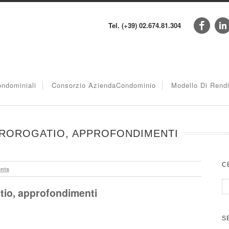
Tel. (+39) 02.674.81.304
ndominiali
Consorzio AziendaCondominio
Modello Di Rend
PROROGATIO, APPROFONDIMENTI
C
nts
tio, approfondimenti
S