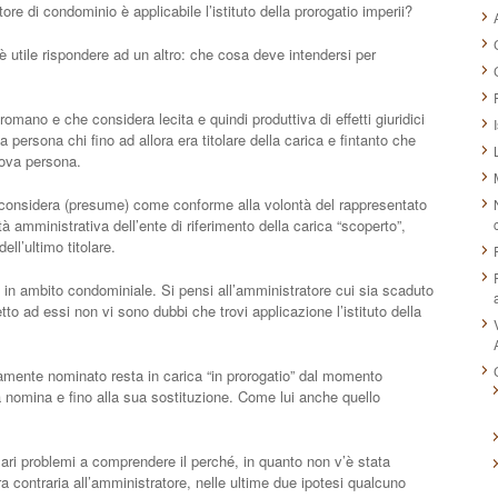
re di condominio è applicabile l’istituto della prorogatio imperii?
è utile rispondere ad un altro: che cosa deve intendersi per
o romano e che considera lecita e quindi produttiva di effetti giuridici
 persona chi fino ad allora era titolare della carica e fintanto che
uova persona.
 considera (presume) come conforme alla volontà del rappresentato
tà amministrativa dell’ente di riferimento della carica “scoperto”,
ell’ultimo titolare.
in ambito condominiale. Si pensi all’amministratore cui sia scaduto
to ad essi non vi sono dubbi che trovi applicazione l’istituto della
mamente nominato resta in carica “in prorogatio” dal momento
sua nomina e fino alla sua sostituzione. Come lui anche quello
lari problemi a comprendere il perché, in quanto non v’è stata
 contraria all’amministratore, nelle ultime due ipotesi qualcuno