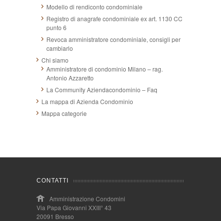
Modello di rendiconto condominiale
Registro di anagrafe condominiale ex art. 1130 CC
punto 6
Revoca amministratore condominiale, consigli per
cambiarlo
Chi siamo
Amministratore di condominio Milano – rag.
Antonio Azzaretto
La Community Aziendacondominio – Faq
La mappa di Azienda Condominio
Mappa categorie
CONTATTI
Amministrazione Condomini
Via Papa Giovanni XXIII° 43
20091 Bresso