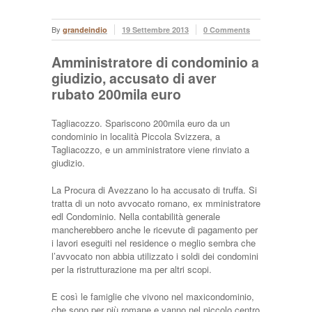
By
grandeindio
19 Settembre 2013
0 Comments
Amministratore di condominio a
giudizio, accusato di aver
rubato 200mila euro
Tagliacozzo. Spariscono 200mila euro da un
condominio in località Piccola Svizzera, a
Tagliacozzo, e un amministratore viene rinviato a
giudizio.
La Procura di Avezzano lo ha accusato di truffa. Si
tratta di un noto avvocato romano, ex mministratore
edl Condominio. Nella contabilità generale
mancherebbero anche le ricevute di pagamento per
i lavori eseguiti nel residence o meglio sembra che
l’avvocato non abbia utilizzato i soldi dei condomini
per la ristrutturazione ma per altri scopi.
E così le famiglie che vivono nel maxicondominio,
che sono per più romane e vanno nel piccolo centro