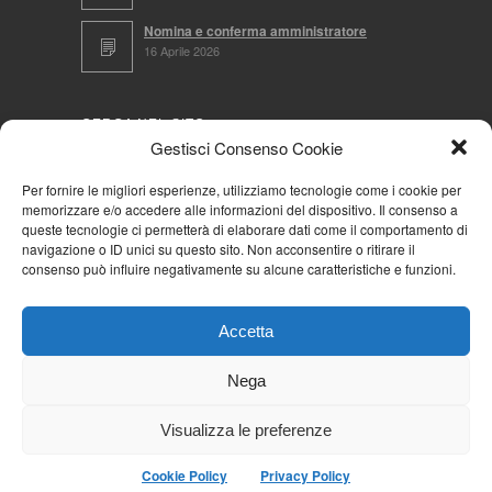
Nomina e conferma amministratore
16 Aprile 2026
CERCA NEL SITO
Gestisci Consenso Cookie
Per fornire le migliori esperienze, utilizziamo tecnologie come i cookie per
memorizzare e/o accedere alle informazioni del dispositivo. Il consenso a
NAVIGA PER
queste tecnologie ci permetterà di elaborare dati come il comportamento di
navigazione o ID unici su questo sito. Non acconsentire o ritirare il
Mappa completa
consenso può influire negativamente su alcune caratteristiche e funzioni.
Mappa categorie
Cookie Policy (UE)
Accetta
Privacy Policy
Forum
Nega
Iscriviti alla Community AziendaCondominio
Visualizza le preferenze
Cookie Policy
Privacy Policy
© 2026
La Community AziendaCondominio