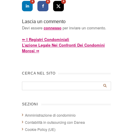
0
0
0
Lascia un commento
Devi essere
connesso
per inviare un commento.
⇐
I Registri Condominiali
L’azione Legale Nei Confronti Dei Condomini
Morosi
⇒
CERCA NEL SITO
SEZIONI
Amministrazione di condominio
Contabilità in outsourcing con Danea
Cookie Policy (UE)