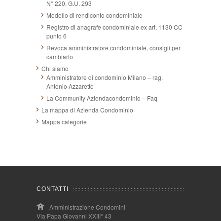
N° 220, G.U. 293
Modello di rendiconto condominiale
Registro di anagrafe condominiale ex art. 1130 CC
punto 6
Revoca amministratore condominiale, consigli per
cambiarlo
Chi siamo
Amministratore di condominio Milano – rag.
Antonio Azzaretto
La Community Aziendacondominio – Faq
La mappa di Azienda Condominio
Mappa categorie
CONTATTI
Amministrazione Condomini
Via Papa Giovanni XXIII° 43