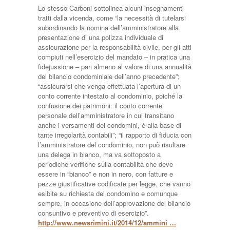
Lo stesso Carboni sottolinea alcuni insegnamenti
tratti dalla vicenda, come “la necessità di tutelarsi
subordinando la nomina dell’amministratore alla
presentazione di una polizza individuale di
assicurazione per la responsabilità civile, per gli atti
compiuti nell’esercizio del mandato – in pratica una
fidejussione – pari almeno al valore di una annualità
del bilancio condominiale dell’anno precedente”;
“assicurarsi che venga effettuata l’apertura di un
conto corrente intestato al condominio, poiché la
confusione dei patrimoni: il conto corrente
personale dell’amministratore in cui transitano
anche i versamenti dei condomini, è alla base di
tante irregolarità contabili”; “il rapporto di fiducia con
l’amministratore del condominio, non può risultare
una delega in bianco, ma va sottoposto a
periodiche verifiche sulla contabilità che deve
essere in “bianco” e non in nero, con fatture e
pezze giustificative codificate per legge, che vanno
esibite su richiesta del condomino e comunque
sempre, in occasione dell’approvazione del bilancio
consuntivo e preventivo di esercizio”.
http://www.newsrimini.it/2014/12/ammini …