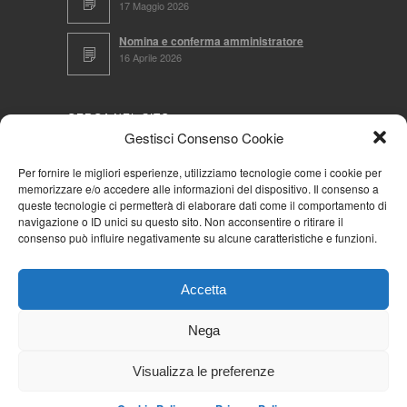
17 Maggio 2026
Nomina e conferma amministratore
16 Aprile 2026
CERCA NEL SITO
Gestisci Consenso Cookie
Per fornire le migliori esperienze, utilizziamo tecnologie come i cookie per
memorizzare e/o accedere alle informazioni del dispositivo. Il consenso a
NAVIGA PER
queste tecnologie ci permetterà di elaborare dati come il comportamento di
navigazione o ID unici su questo sito. Non acconsentire o ritirare il
Mappa completa
consenso può influire negativamente su alcune caratteristiche e funzioni.
Mappa categorie
Cookie Policy (UE)
Accetta
Privacy Policy
Forum
Nega
Iscriviti alla Community AziendaCondominio
Visualizza le preferenze