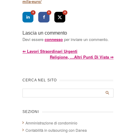
mila-euro/
0
0
0
Lascia un commento
Devi essere
connesso
per inviare un commento.
⇐
Lavori Straordinari Urgenti
Religione, …altri Punti Di Vista
⇒
CERCA NEL SITO
SEZIONI
Amministrazione di condominio
Contabilità in outsourcing con Danea