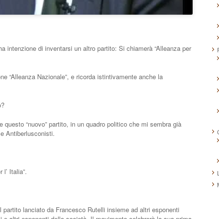
a intenzione di inventarsi un altro partito: Si chiamerà “Alleanza per
e “Alleanza Nazionale”, e ricorda istintivamente anche la
o?
questo “nuovo” partito, in un quadro politico che mi sembra già
 Antiberlusconisti.
’ Italia”.
l partito lanciato da Francesco Rutelli insieme ad altri esponenti
 e altri esponenti della società. Il movimento celebrerà la sua prima