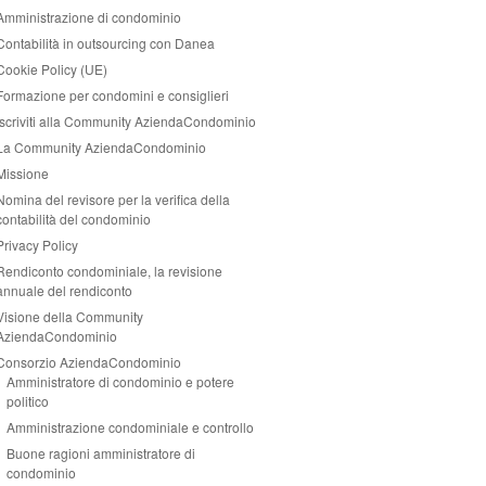
Amministrazione di condominio
Contabilità in outsourcing con Danea
Cookie Policy (UE)
Formazione per condomini e consiglieri
Iscriviti alla Community AziendaCondominio
La Community AziendaCondominio
Missione
Nomina del revisore per la verifica della
contabilità del condominio
Privacy Policy
Rendiconto condominiale, la revisione
annuale del rendiconto
Visione della Community
AziendaCondominio
Consorzio AziendaCondominio
Amministratore di condominio e potere
politico
Amministrazione condominiale e controllo
Buone ragioni amministratore di
condominio