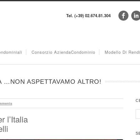
Tel. (+39) 02.674.81.304
ndominiali
Consorzio AziendaCondominio
Modello Di Rend
LIA …NON ASPETTAVAMO ALTRO!
C
mments
 l’Italia
lli
S