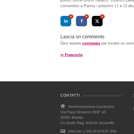
convention a Parma i prossimi 11 e 12 di
0
0
0
Lascia un commento
Devi essere
connesso
per inviare un co
⇐
Freecycle
CONTATTI
Amministrazione Condomini
Via Papa Giovanni XXIII° 43
20091 Bresso
c/o studio Rag. Antonio Azzaretto
InfoLine: (+39) 02.674.81.304