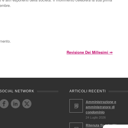
cembre.
mmento.
Revisione Dei Millesimi
⇒
SOCIAL NETWORK
ARTICOLI RECENTI
Amministrazione e
amministratore di
condominio
24 Luglio 2026
Ritenuta fiscale 4%,