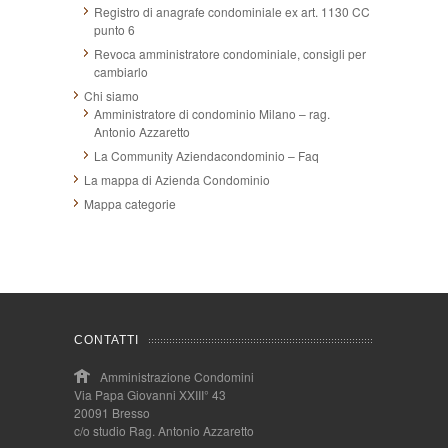
Registro di anagrafe condominiale ex art. 1130 CC
punto 6
Revoca amministratore condominiale, consigli per
cambiarlo
Chi siamo
Amministratore di condominio Milano – rag.
Antonio Azzaretto
La Community Aziendacondominio – Faq
La mappa di Azienda Condominio
Mappa categorie
CONTATTI
Amministrazione Condomini
Via Papa Giovanni XXIII° 43
20091 Bresso
c/o studio Rag. Antonio Azzaretto