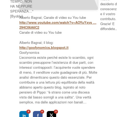
TEMPO, NON
desiderio d
HA NEPPURE
conoscenz
SPERANZA…"
e il vostro
[Byoblu]
Alberto Bagnai; Canale di video su You tube
contributo.
http://www.youtube.com/watch?v=AOYuYxys …
Grazie! E
294C06A6C2
diffondete
Canale di video su You tube
Alberto Bagnai; il blog:
http://goofynomics.blogspot.it
Goofynomics
L’economia esiste perché esiste lo scambio, ogni
scambio presuppone l’esistenza di due parti, con
interessi contrapposti: l’acquirente vuole spendere
di meno, il venditore vuole guadagnare di più. Molte
analisi dimenticano questo dato essenziale. Per
contribuire a una lettura più equilibrata della realtà
abbiamo aperto questo blog, ispirato al noto
pensiero di Pippo: “è strano come una discesa
vista dal basso somigli a una salita”. Una verità
semplice, ma dalle applicazioni non banali…
0
0
0