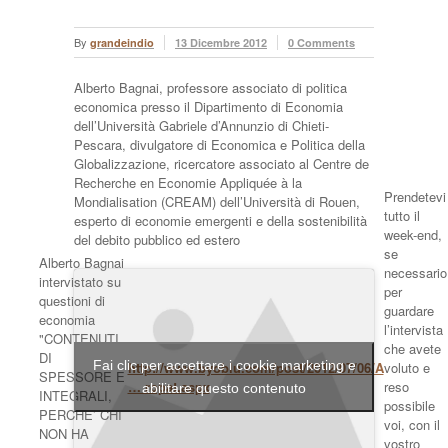
By
grandeindio
13 Dicembre 2012
0 Comments
Alberto Bagnai, professore associato di politica
economica presso il Dipartimento di Economia
dell’Università Gabriele d’Annunzio di Chieti-
Pescara, divulgatore di Economica e Politica della
Globalizzazione, ricercatore associato al Centre de
Recherche en Economie Appliquée à la
Prendetevi
Mondialisation (CREAM) dell’Università di Rouen,
tutto il
esperto di economie emergenti e della sostenibilità
week-end,
del debito pubblico ed estero
se
Alberto Bagnai
necessario
intervistato su
per
questioni di
guardare
economia
l’intervista
"CONTENUTI
che avete
DI
Fai clic per accettare i cookie marketing e
http://www.byoblu.com/post/2012/07/06/A
voluto e
SPESSORE E
… ropa!.aspx
reso
abilitare questo contenuto
INTEGRALI,
possibile
PERCHE’ CHI
voi, con il
NON HA
vostro