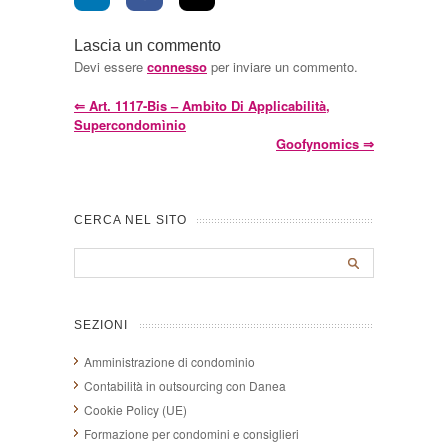
Lascia un commento
Devi essere
connesso
per inviare un commento.
⇐
Art. 1117-Bis – Ambito Di Applicabilità,
Supercondomìnio
Goofynomics
⇒
CERCA NEL SITO
SEZIONI
Amministrazione di condominio
Contabilità in outsourcing con Danea
Cookie Policy (UE)
Formazione per condomini e consiglieri