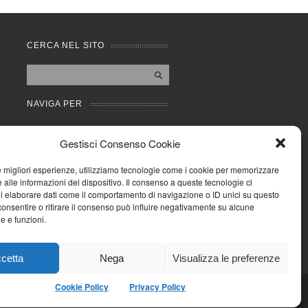
CERCA NEL SITO
NAVIGA PER
Mappa completa
Gestisci Consenso Cookie
Mappa categorie
Cookie Policy (UE)
le migliori esperienze, utilizziamo tecnologie come i cookie per memorizzare
Privacy Policy
 alle informazioni del dispositivo. Il consenso a queste tecnologie ci
i elaborare dati come il comportamento di navigazione o ID unici su questo
Forum
consentire o ritirare il consenso può influire negativamente su alcune
Iscriviti alla Community
he e funzioni.
AziendaCondominio
cetta
Nega
Visualizza le preferenze
Cookie Policy
Privacy Policy