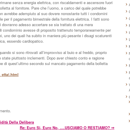
 rimane senza energia elettrica, con riscaldamenti e ascensore fuori
lletta al fornitore. Pare che l’uomo, a carico del quale potrebbe
non avrebbe adempiuto al suo dovere nonostante tutti i condomini
 per il pagamento bimestrale della fornitura elettrica. I fatti sono
uali dovranno adesso accertare se sia trattato di una mera
di condominio avesse di proposito trattenuto temporaneamente per
lini, uno dei quali ha subito in maniera più pesante i disagi scaturenti
trica, essendo cardiopatico.
ando si sono ritrovati all’improvviso al buio e al freddo, proprio
o state piuttosto inclementi. Dopo aver chiesto conto e ragione
ione di quest’ultimo secondo sul mancato pagamento della bolletta
 etta!.html
mmento.
dità Della Delibera
Re: Euro Si, Euro No, ….USCIAMO O RESTIAMO?
⇒