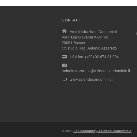
CONTATTI
Amministrazione Condomini
Via Papa Giovanni XXIII° 43
20091 Bresso
c/o studio Rag. Antonio Azzaretto
InfoLine: (+39) 02.674.81.304
antonio.azzaretto@aziendacondominio.it
www.aziendacondominio.it
© 2026
La Community AziendaCondominio