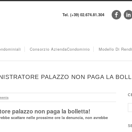
Tel. (+39) 02.674.81.304
ndominiali
Consorzio AziendaCondominio
Modello Di Rend
NISTRATORE PALAZZO NON PAGA LA BOLL
C
ments
ore palazzo non paga la bolletta!
trebbe scattare nelle prossime ore la denuncia, non avrebbe
S