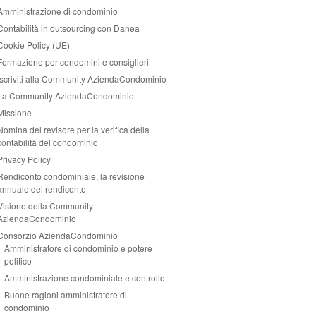
Amministrazione di condominio
Contabilità in outsourcing con Danea
Cookie Policy (UE)
Formazione per condomini e consiglieri
Iscriviti alla Community AziendaCondominio
La Community AziendaCondominio
Missione
Nomina del revisore per la verifica della
contabilità del condominio
Privacy Policy
Rendiconto condominiale, la revisione
annuale del rendiconto
Visione della Community
AziendaCondominio
Consorzio AziendaCondominio
Amministratore di condominio e potere
politico
Amministrazione condominiale e controllo
Buone ragioni amministratore di
condominio