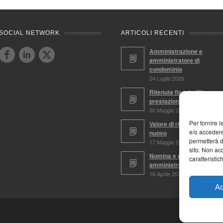
SOCIAL NETWORK
ARTICOLI RECENTI
Amministrazione e
amministratore di
condominio
24 Luglio 2026
Ritenuta fiscale 4%,
prestazioni soggette
30 Maggio 2026
Per fornire 
Valore di ricostruzione a
e/o accedere
nuovo
permetterà d
17 Maggio 2026
sito. Non ac
Nomina e conferma
caratteristic
amministratore
16 Aprile 2026
Ac