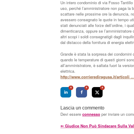
Un intero condominio di via Fosso Tantillo
uso, perché l’amministratore non paga la bo
scattare nelle prossime ore la denuncia, 
avessero consegnato le quote in tempo utile
stati denunciati alle forze dell’ordine, i q
dimenticanza, oppure se l’amministratore 
altri scopi i soldi consegnatigli dagli inqui
dal distacco della fornitura di energia elet
Grande è stata la sorpresa dei condomini qu
quando le temperature di questi giorni son
all’amministratore, è saltata fuori la vers
elettrica.
http://www.corrierediragusa.it/articoli …
0
0
0
Lascia un commento
Devi essere
connesso
per inviare un co
⇐
Giudice Non Può Sindacare Sulla Vali