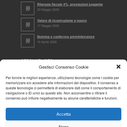
Ritenuta fiscale 4%, prestazioni soggette
30 Maggio 2026
Valore di ricostruzione a nuovo
17 Maggio 2026
Nomina e conferma amministratore
16 Aprile 2026
CERCA NEL SITO
Gestisci Consenso Cookie
Per fornire le migliori esperienze, utilizziamo tecnologie come i cookie per
memorizzare e/o accedere alle informazioni del dispositivo. Il consenso a
NAVIGA PER
queste tecnologie ci permetterà di elaborare dati come il comportamento di
navigazione o ID unici su questo sito. Non acconsentire o ritirare il
Mappa completa
consenso può influire negativamente su alcune caratteristiche e funzioni.
Mappa categorie
Cookie Policy (UE)
Accetta
Privacy Policy
Forum
Nega