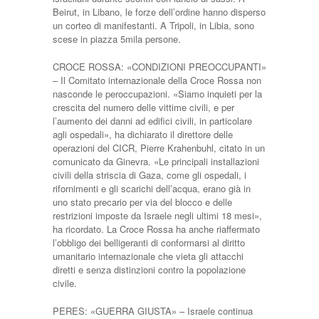
Beirut, in Libano, le forze dell’ordine hanno disperso
un corteo di manifestanti. A Tripoli, in Libia, sono
scese in piazza 5mila persone.
CROCE ROSSA: «CONDIZIONI PREOCCUPANTI»
– Il Comitato internazionale della Croce Rossa non
nasconde le peroccupazioni. «Siamo inquieti per la
crescita del numero delle vittime civili, e per
l’aumento dei danni ad edifici civili, in particolare
agli ospedali», ha dichiarato il direttore delle
operazioni del CICR, Pierre Krahenbuhl, citato in un
comunicato da Ginevra. «Le principali installazioni
civili della striscia di Gaza, come gli ospedali, i
rifornimenti e gli scarichi dell’acqua, erano già in
uno stato precario per via del blocco e delle
restrizioni imposte da Israele negli ultimi 18 mesi»,
ha ricordato. La Croce Rossa ha anche riaffermato
l’obbligo dei belligeranti di conformarsi al diritto
umanitario internazionale che vieta gli attacchi
diretti e senza distinzioni contro la popolazione
civile.
PERES: «GUERRA GIUSTA» – Israele continua