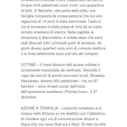
cinque civili palestinesi sono morti, una quarantina
di feriti. A Netzarim, alle porte della città, una
famiglia composta da cinque persone (tra cui una
ragazzina di 14 anni) è stata sterminata: l’auto si
cui si trovavano è stata presa di mira da un carro
armato israeliano di stanza. Nella capitale la
situazione è drammatica: è isolata dopo che sono
stati bloccati tutti i principali punti di accesso, da
giorni diversi quartieri sono privi di corrente elettrica
e le linee telefoniche sono sull’orlo del collasso.
VITTIME – Il triste bilancio dell’azione militare è
ovviamente impossibile da verificare. Secondo il
capo dei servizi di pronto soccorso locali, Muawiya
Hassanein, almeno 500 palestinesi – fra cui 87
bambini – sono rimasti uccisi dall’inizio
dell’operazione israeliana «Piombo fuso», il 27
dicembre.
AZIONE A TENAGLIA – L’esercito israeliano si è
mosso nella Striscia su tre direttrici con l’obbiettivo
di chiudere ogni via di comunicazione attorno a
Gaza City sia verso Sud sia a Nord. Di fatto la città