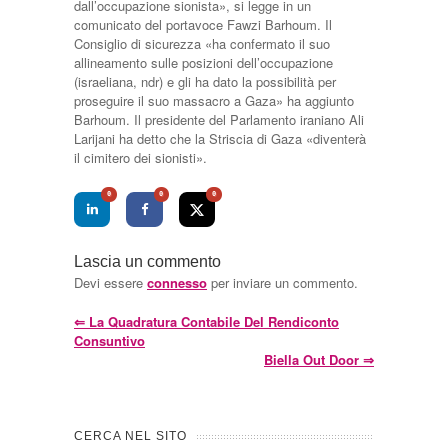
dall’occupazione sionista», si legge in un
comunicato del portavoce Fawzi Barhoum. Il
Consiglio di sicurezza «ha confermato il suo
allineamento sulle posizioni dell’occupazione
(israeliana, ndr) e gli ha dato la possibilità per
proseguire il suo massacro a Gaza» ha aggiunto
Barhoum. Il presidente del Parlamento iraniano Ali
Larijani ha detto che la Striscia di Gaza «diventerà
il cimitero dei sionisti».
0
0
0
Lascia un commento
Devi essere
connesso
per inviare un commento.
⇐
La Quadratura Contabile Del Rendiconto
Consuntivo
Biella Out Door
⇒
CERCA NEL SITO