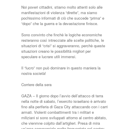
Noi poveri cittadini, stiamo molto attenti solo alle
manifestazioni di violenza “dirette”, ma siamo
pochissimo informati di ciò che succede “prima” e
“dopo” che la guerra e la devastazione finisce.
Sono convinto che finchè le logiche economiche
resteranno così intrecciate alle scelte politiche, le
situazioni di “crisi” si aggraveranno, perchè queste
situazioni creano le possibilità migliori per
speculare e lucrare utili immensi.
Il “lucro” non può dominare in questo maniera la
nostra società!
Corriere della sera
GAZA – Il giorno dopo l’avvio dell’attacco di terra
nella notte di sabato, l’esercito israeliano è arrivato
fino alla periferia di Gaza City attaccando con i carri
armati. Violenti combattimenti tra i militari e
miliziani si sono sviluppati attorno al centro abitato,
che vienmne colpito dall’artiglieri. Presa di mira
un’area commerciale molto frequentata nel centro: