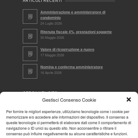
ARTICOLI RECENTI
Amministrazione e amministratore di
condominio
24 Luglio 2026
Ritenuta fiscale 4%, prestazioni soggette
30 Maggio 2026
Valore di ricostruzione a nuovo
17 Maggio 2026
Nomina e conferma amministratore
16 Aprile 2026
CERCA NEL SITO
Gestisci Consenso Cookie
Per fornire le migliori esperienze, utilizziamo tecnologie come i cookie per
memorizzare e/o accedere alle informazioni del dispositivo. Il consenso a
NAVIGA PER
queste tecnologie ci permetterà di elaborare dati come il comportamento di
navigazione o ID unici su questo sito. Non acconsentire o ritirare il
Mappa completa
consenso può influire negativamente su alcune caratteristiche e funzioni.