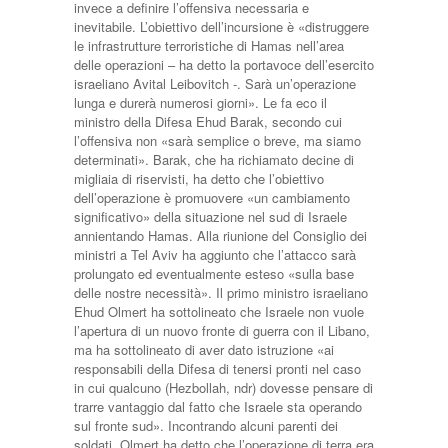
invece a definire l’offensiva necessaria e
inevitabile. L’obiettivo dell’incursione è «distruggere
le infrastrutture terroristiche di Hamas nell’area
delle operazioni – ha detto la portavoce dell’esercito
israeliano Avital Leibovitch -. Sarà un’operazione
lunga e durerà numerosi giorni». Le fa eco il
ministro della Difesa Ehud Barak, secondo cui
l’offensiva non «sarà semplice o breve, ma siamo
determinati». Barak, che ha richiamato decine di
migliaia di riservisti, ha detto che l’obiettivo
dell’operazione è promuovere «un cambiamento
significativo» della situazione nel sud di Israele
annientando Hamas. Alla riunione del Consiglio dei
ministri a Tel Aviv ha aggiunto che l’attacco sarà
prolungato ed eventualmente esteso «sulla base
delle nostre necessità». Il primo ministro israeliano
Ehud Olmert ha sottolineato che Israele non vuole
l’apertura di un nuovo fronte di guerra con il Libano,
ma ha sottolineato di aver dato istruzione «ai
responsabili della Difesa di tenersi pronti nel caso
in cui qualcuno (Hezbollah, ndr) dovesse pensare di
trarre vantaggio dal fatto che Israele sta operando
sul fronte sud». Incontrando alcuni parenti dei
soldati, Olmert ha detto che l’operazione di terra era