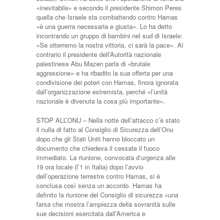
«inevitabile» e secondo il presidente Shimon Peres
quella che Israele sta combattendo contro Hamas
«è una guerra necessaria e giusta». Lo ha detto
incontrando un gruppo di bambini nel sud di Israele:
«Se otterremo la nostra vittoria, ci sarà la pace». Al
contrario il presidente dell’Autorità nazionale
palestinese Abu Mazen parla di «brutale
aggressione» e ha ribadito la sua offerta per una
condivisione dei poteri con Hamas, finora ignorata
dall’organizzazione estremista, perché «l’unità
nazionale è divenuta la cosa più importante».
STOP ALL’ONU – Nella notte dell’attacco c’è stato
il nulla di fatto al Consiglio di Sicurezza dell’Onu
dopo che gli Stati Uniti hanno bloccato un
documento che chiedeva il cessate il fuoco
immediato. La riunione, convocata d’urgenza alle
19 ora locale (l’1 in Italia) dopo l’avvio
dell’operazione terrestre contro Hamas, si è
conclusa così senza un accordo. Hamas ha
definito la riunione del Consiglio di sicurezza «una
farsa che mostra l’ampiezza della sovranità sulle
sue decisioni esercitata dall’America e