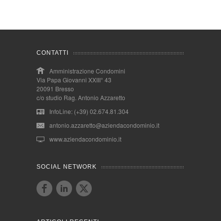
CONTATTI
Amministrazione Condomini
Via Papa Giovanni XXIII° 43
20091 Bresso
c/o studio Rag. Antonio Azzaretto
InfoLine: (+39) 02.674.81.304
antonio.azzaretto@aziendacondominio.it
www.aziendacondominio.it
SOCIAL NETWORK