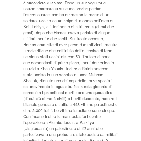
è circondata e isolata. Dopo un susseguirsi di
notizie contrastanti sulle reciproche perdite,
l’esercito israeliano ha ammesso la morte di un
soldato, ucciso da un colpo di mortaio nell’area di
Beit Lahiya, e il ferimento di altri trenta (di cui due
gravi), dopo che Hamas aveva parlato di cinque
militari morti e due rapiti. Sul fronte opposto,
Hamas ammette di aver perso due miliziani, mentre
Israele ritiene che dall’inizio dell’offensiva di terra
ne siano stati uccisi almeno 50. Tra loro ci sono
due comandanti di primo piano, morti domenica in
un raid a Khan Younis. Inoltre a Rafah sarebbe
stato ucciso in uno scontro a fuoco Muhhad
Shalfuk, ritenuto uno dei capi delle forze speciali
del movimento integralista. Nella sola giornata di
domenica i palestinesi morti sono una quarantina
(di cui più di metà civili) e i feriti duecento, mentre il
bilancio generale è salito a 493 vittime palestinesi e
oltre 2.300 feriti. Le vittime israeliane sono cinque.
Continuano inoltre le manifestazioni contro
l’operazione «Piombo fuso»: a Kalkilya
(Cisgiordania) un palestinese di 22 anni che
partecipava a una protesta è stato ucciso da militari
israeliani durante scontri con lancio di sassi. A