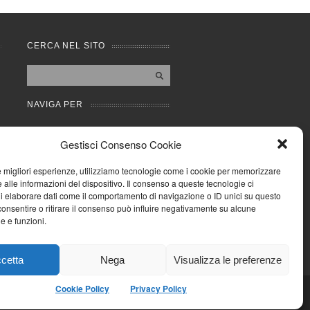
CERCA NEL SITO
NAVIGA PER
Mappa completa
Gestisci Consenso Cookie
Mappa categorie
Cookie Policy (UE)
le migliori esperienze, utilizziamo tecnologie come i cookie per memorizzare
Privacy Policy
 alle informazioni del dispositivo. Il consenso a queste tecnologie ci
i elaborare dati come il comportamento di navigazione o ID unici su questo
Forum
consentire o ritirare il consenso può influire negativamente su alcune
Iscriviti alla Community
he e funzioni.
AziendaCondominio
cetta
Nega
Visualizza le preferenze
Cookie Policy
Privacy Policy