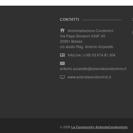
CONTATTI
Amministrazione Condomini
Via Papa Giovanni XXIII° 43
20091 Bresso
c/o studio Rag. Antonio Azzaretto
InfoLine: (+39) 02.674.81.304
antonio.azzaretto@aziendacondominio.it
www.aziendacondominio.it
© 2026
La Community AziendaCondominio