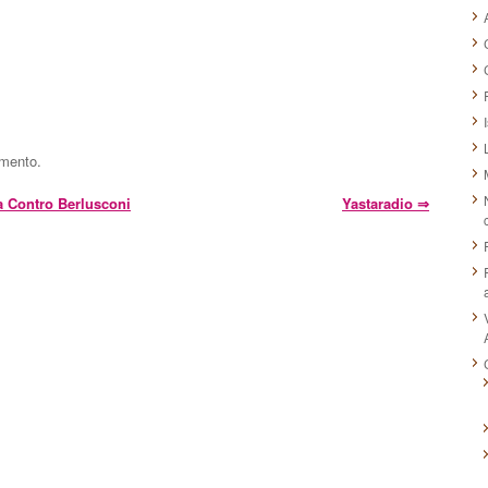
mmento.
a Contro Berlusconi
Yastaradio
⇒