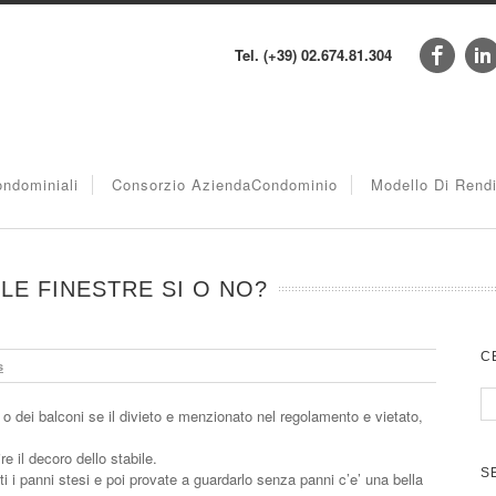
Tel. (+39) 02.674.81.304
ndominiali
Consorzio AziendaCondominio
Modello Di Rend
LE FINESTRE SI O NO?
C
s
e o dei balconi se il divieto e menzionato nel regolamento e vietato,
re il decoro dello stabile.
S
ti i panni stesi e poi provate a guardarlo senza panni c’e’ una bella