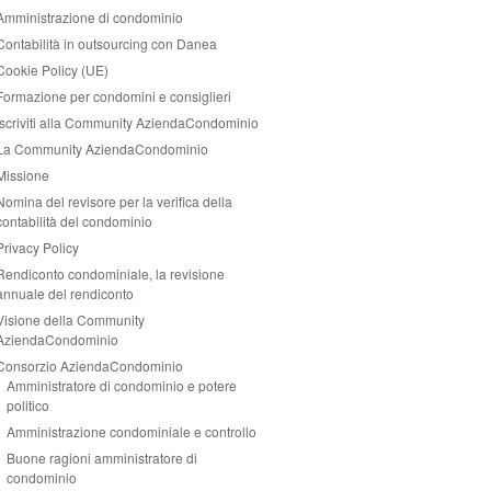
Amministrazione di condominio
Contabilità in outsourcing con Danea
Cookie Policy (UE)
Formazione per condomini e consiglieri
Iscriviti alla Community AziendaCondominio
La Community AziendaCondominio
Missione
Nomina del revisore per la verifica della
contabilità del condominio
Privacy Policy
Rendiconto condominiale, la revisione
annuale del rendiconto
Visione della Community
AziendaCondominio
Consorzio AziendaCondominio
Amministratore di condominio e potere
politico
Amministrazione condominiale e controllo
Buone ragioni amministratore di
condominio