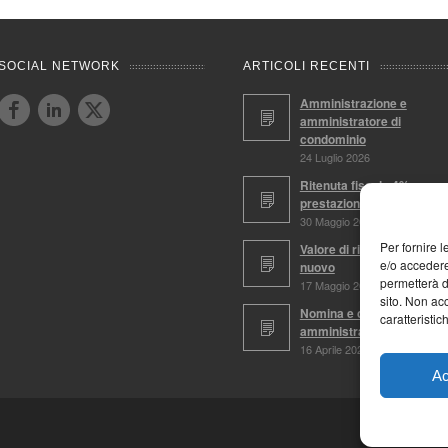
SOCIAL NETWORK
ARTICOLI RECENTI
Amministrazione e
amministratore di
condominio
24 Luglio 2026
Ritenuta fiscale 4%,
prestazioni soggette
30 Maggio 2026
Per fornire 
Valore di ricostruzione a
e/o accedere
nuovo
permetterà d
17 Maggio 2026
sito. Non ac
Nomina e conferma
caratteristic
amministratore
16 Aprile 2026
Ac