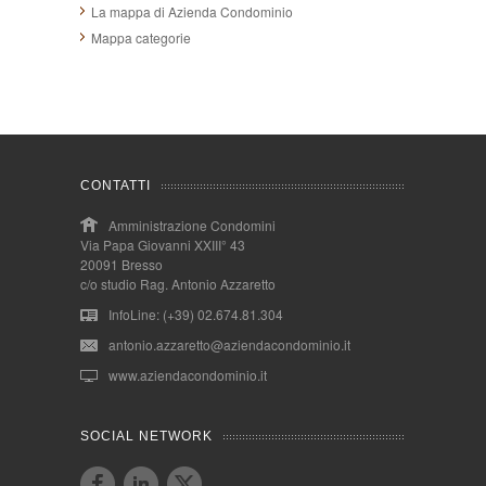
La mappa di Azienda Condominio
Mappa categorie
CONTATTI
Amministrazione Condomini
Via Papa Giovanni XXIII° 43
20091 Bresso
c/o studio Rag. Antonio Azzaretto
InfoLine: (+39) 02.674.81.304
antonio.azzaretto@aziendacondominio.it
www.aziendacondominio.it
SOCIAL NETWORK