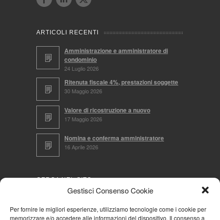
ARTICOLI RECENTI
Amministrazione e amministratore di
condominio
24 Luglio 2026
Ritenuta fiscale 4%, prestazioni soggette
30 Maggio 2026
Valore di ricostruzione a nuovo
17 Maggio 2026
Nomina e conferma amministratore
16 Aprile 2026
CERCA NEL SITO
Gestisci Consenso Cookie
Per fornire le migliori esperienze, utilizziamo tecnologie come i cookie per
memorizzare e/o accedere alle informazioni del dispositivo. Il consenso a