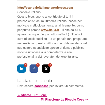
http://scandaloitaliano.wordpress.com
Scandalo italiano
Questo blog, aperto al contributo di tutti i
professionisti del multimedia italiano, nasce per
motivare meticolosamente, analiticamente, punto
per punto perchè
www.italia.it
– il sito da 45 58
(quarantacinque cinquantotto) milioni (milioni) di
euro (di soldi pubblici) – è un portale mal progettato,
mal realizzato, mal scritto, e che grida vendetta nel
suo essere scandaloso spreco di denaro pubblico,
nonché un’offesa alla competenza e alla
professionalità dei lavoratori del web italiano.
0
0
0
Lascia un commento
Devi essere
connesso
per inviare un commento.
⇐
Stiamo Tutti Bene
Mi Piacciono Le Piccole Cose
⇒