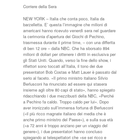
Corriere della Sera
NEW YORK – Italia che conta poco, Italia da
barzelletta. E’ questa l’immagine che milioni di
americani hanno ricevuto venerdì sera nel guardare
la cerimonia d’apertura dei Giochi di Pechino,
trasmessa durante il prime time, – con una differita
di ben 12 ore – dalla NBC. Che ha sborsato 894
milioni di dollari per ottenere i diritti in esclusiva per
gli Stati Uniti. Quando, verso la fine dello show, i
riflettori sono toccati all’Italia, il tono dei due
presentatori Bob Costas e Matt Lauer è passato dal
serio al faceto. «Il primo ministro italiano Silvio
Berlusconi ha rinunciato ad essere qui stasera
insieme agli oltre 80 capi di stato», hanno spiegato
ridacchiando i due mezzibusti della NBC, «Perché
a Pechino fa caldo. Troppo caldo per lui». Dopo
aver ironizzato sull’immensa fortuna di Berlusconi
(«il più ricco magnate italiano dei media che è
anche primo ministro del Paese»), e sulla sua età
(«a 72 anni è troppo anziano per un viaggio del
genere»), i due presentatori hanno concluso
spiegando ai telespettatori che «se sei ricco e