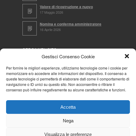
Valore di ricostruzione a nuovo
17 Maggio 2026
Nomina e conferma amministratore
16 Aprile 2026
CERCA NEL SITO
Gestisci Consenso Cookie
Per fornire le migliori esperienze, utilizziamo tecnologie come i cookie per
memorizzare e/o accedere alle informazioni del dispositivo. Il consenso a
NAVIGA PER
queste tecnologie ci permetterà di elaborare dati come il comportamento di
navigazione o ID unici su questo sito. Non acconsentire o ritirare il
Mappa completa
consenso può influire negativamente su alcune caratteristiche e funzioni.
Mappa categorie
Cookie Policy (UE)
Accetta
Privacy Policy
Forum
Nega
Iscriviti alla Community AziendaCondominio
Visualizza le preferenze