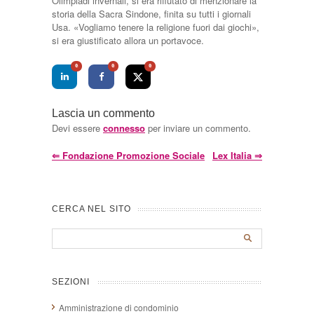
Olimpiadi invernali, si era rifiutato di menzionare la
storia della Sacra Sindone, finita su tutti i giornali
Usa. «Vogliamo tenere la religione fuori dai giochi»,
si era giustificato allora un portavoce.
0
0
0
Lascia un commento
Devi essere
connesso
per inviare un commento.
⇐
Fondazione Promozione Sociale
Lex Italia
⇒
CERCA NEL SITO
SEZIONI
Amministrazione di condominio