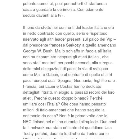
potente come lui, puoi permetterti di startene a
casa a guardare la cerimonia. Comodamente
seduto davanti alla tv».
Il tono da sfottò nei confronti del leader italiano era
in netto contrasto con quello, serio e rispettoso,
riservato agli altri leader presenti sul palco dei Vip –
dal presidente francese Sarkozy a quello americano
George W. Bush. Ma lo schiaffo in faccia all’Italia
non ha risparmiato neppure gli atleti italiani, che
sono stati mostrati per pochi secondi, alla stregua
delle mini-delegazioni di paesi in via di sviluppo
come Mali e Gabon, e al contrario di quelle di altri
paesi europei quali Spagna, Germania, Inghilterra e
Francia, cui Lauer e Costas hanno dedicato
dettagliati ritratti, in elogio ai passati record dei loro
atleti. Perché questo doppio binario? Perché
umiliare così l’Italia? Che cosa hanno pensato
milioni di italo-americani che hanno seguito la
cerimonia da casa? Non è la prima volta che la
NBC finisce nel mirino durante l’olimpiade. Due anni
fa il network era stato criticato dal quotidiano Usa
Today perché, durante le dirette da Torino per le