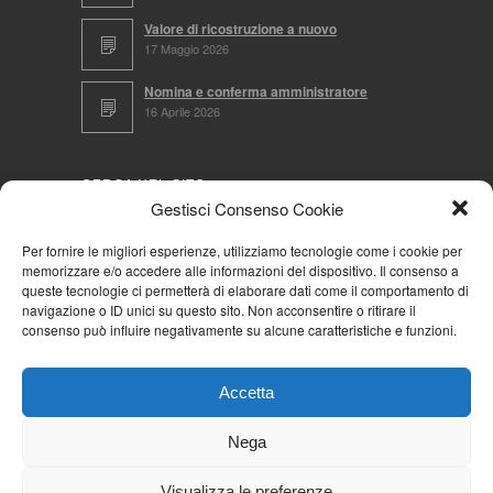
Valore di ricostruzione a nuovo
17 Maggio 2026
Nomina e conferma amministratore
16 Aprile 2026
CERCA NEL SITO
Gestisci Consenso Cookie
Per fornire le migliori esperienze, utilizziamo tecnologie come i cookie per
memorizzare e/o accedere alle informazioni del dispositivo. Il consenso a
NAVIGA PER
queste tecnologie ci permetterà di elaborare dati come il comportamento di
navigazione o ID unici su questo sito. Non acconsentire o ritirare il
Mappa completa
consenso può influire negativamente su alcune caratteristiche e funzioni.
Mappa categorie
Cookie Policy (UE)
Accetta
Privacy Policy
Forum
Nega
Iscriviti alla Community AziendaCondominio
Visualizza le preferenze