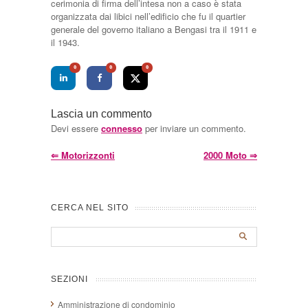
cerimonia di firma dell’intesa non a caso è stata
organizzata dai libici nell’edificio che fu il quartier
generale del governo italiano a Bengasi tra il 1911 e
il 1943.
0
0
0
Lascia un commento
Devi essere
connesso
per inviare un commento.
⇐
Motorizzonti
2000 Moto
⇒
CERCA NEL SITO
SEZIONI
Amministrazione di condominio