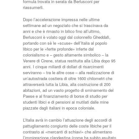
formula trovata in serata da Berlusconi per
riassumerli.
Dopo l’accelerazione impressa nelle ultime
settimane ad un negoziato che si trascinava da
anni e che è rimasto in bilico fino all’ultimo,
Berlusconi è volato oggi dal colonnello Gheddafi,
portando con sè le «scuse» dell’Italia al popolo
libico per le «ferite profonde» inferte dal
colonialismo e – gesto altamente simbolico – la
Venere di Cirene, statua restituita alla Libia dopo 95
anni. I cinque miliardi di dollari di risarcimenti
serviranno – tra le altre cose – alla realizzazione di
un’autostrada costiera di oltre 1600 chilometri che
attraverserà tutta la Libia, alla costruzione di 200
abitazioni, ad un vasto progetto di sminamento del
Paese e al finanziamento di borse di studio per
studenti libici e di pensioni ai mutilati dalle mine
piazzate dagli italiani in epoca coloniale.
L’Italia avrà in cambio l’attuazione degli accordi di
pattugliamento congiunto delle coste libiche per il
contrasto ai «mercanti di schiavi» che alimentano
l’immigrazione clandestina (come ha subito esultato