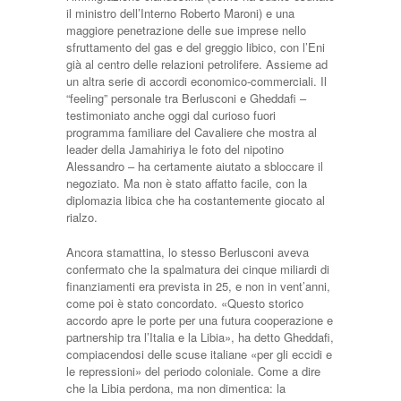
il ministro dell’Interno Roberto Maroni) e una
maggiore penetrazione delle sue imprese nello
sfruttamento del gas e del greggio libico, con l’Eni
già al centro delle relazioni petrolifere. Assieme ad
un altra serie di accordi economico-commerciali. Il
“feeling” personale tra Berlusconi e Gheddafi –
testimoniato anche oggi dal curioso fuori
programma familiare del Cavaliere che mostra al
leader della Jamahiriya le foto del nipotino
Alessandro – ha certamente aiutato a sbloccare il
negoziato. Ma non è stato affatto facile, con la
diplomazia libica che ha costantemente giocato al
rialzo.
Ancora stamattina, lo stesso Berlusconi aveva
confermato che la spalmatura dei cinque miliardi di
finanziamenti era prevista in 25, e non in vent’anni,
come poi è stato concordato. «Questo storico
accordo apre le porte per una futura cooperazione e
partnership tra l’Italia e la Libia», ha detto Gheddafi,
compiacendosi delle scuse italiane «per gli eccidi e
le repressioni» del periodo coloniale. Come a dire
che la Libia perdona, ma non dimentica: la