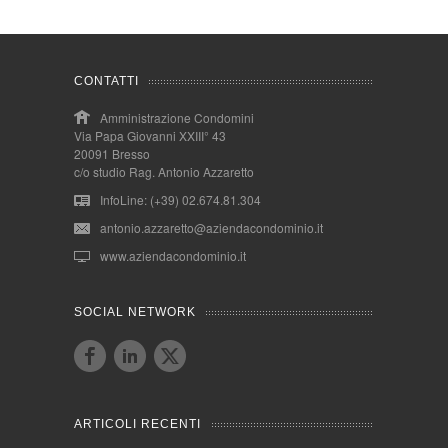
CONTATTI
Amministrazione Condomini
Via Papa Giovanni XXIII° 43
20091 Bresso
c/o studio Rag. Antonio Azzaretto
InfoLine: (+39) 02.674.81.304
antonio.azzaretto@aziendacondominio.it
www.aziendacondominio.it
SOCIAL NETWORK
ARTICOLI RECENTI