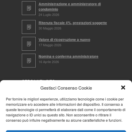
Amministrazione e amministratore di
condominio
24 Luglio 2026
Ritenuta fiscale 4%, prestazioni soggette
30 Maggio 2026
Valore di ricostruzione a nuovo
17 Maggio 2026
Nomina e conferma amministratore
16 Aprile 2026
CERCA NEL SITO
Gestisci Consenso Cookie
Per fornire le migliori esperienze, utilizziamo tecnologie come i cookie per
memorizzare e/o accedere alle informazioni del dispositivo. Il consenso a
NAVIGA PER
queste tecnologie ci permetterà di elaborare dati come il comportamento di
navigazione o ID unici su questo sito. Non acconsentire o ritirare il
Mappa completa
consenso può influire negativamente su alcune caratteristiche e funzioni.
Mappa categorie
Cookie Policy (UE)