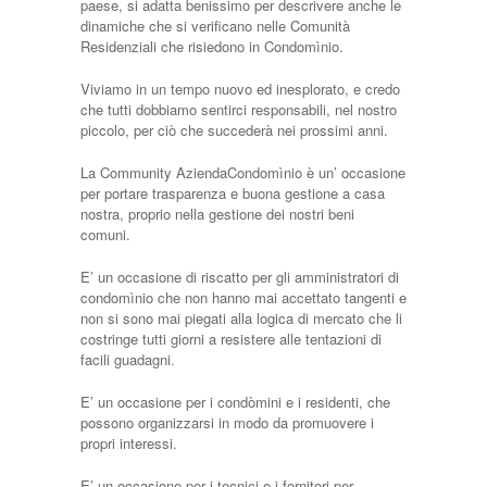
paese, si adatta benissimo per descrivere anche le
dinamiche che si verificano nelle Comunità
Residenziali che risiedono in Condomìnio.
Viviamo in un tempo nuovo ed inesplorato, e credo
che tutti dobbiamo sentirci responsabili, nel nostro
piccolo, per ciò che succederà nei prossimi anni.
La Community AziendaCondomìnio è un’ occasione
per portare trasparenza e buona gestione a casa
nostra, proprio nella gestione dei nostri beni
comuni.
E’ un occasione di riscatto per gli amministratori di
condomìnio che non hanno mai accettato tangenti e
non si sono mai piegati alla logica di mercato che li
costringe tutti giorni a resistere alle tentazioni di
facili guadagni.
E’ un occasione per i condòmini e i residenti, che
possono organizzarsi in modo da promuovere i
propri interessi.
E’ un occasione per i tecnici e i fornitori per