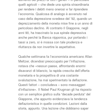
quelli agricoli – che diede una spinta straordinaria
per rendere i debiti meno onerosi e far riprendere
l’economia. Qualcosa di analogo è avvenuto nel
caso della depressione svedese del ’92, quando un
deprezzamento della moneta mise fine a un anno di
pericoloso declino. Al contrario il Giappone, negli
anni 90, ha trascinato la sua spirale depressiva
anche perché la Banca nipponica, pur portando i
tassi a zero, si è mossa con tale prudenza e
riluttanza da non invertire le aspettative.
Qualche settimana fa l’economista americano Allan
Meltzer, dicendosi preoccupato per l’inflazione,
notava che «nessun paese, affrontando enormi
disavanzi di bilancio, la rapida crescita dell’offerta
monetaria e la prospettiva di una costante
svalutazione, ha mai sperimentato la deflazione.
Questi fattori – concludeva – sono messaggeri
d’inflazione». Il Nobel Paul Krugman gli ha risposto
con un semplice grafico sulla “decade perduta” del
Giappone, che appunto evidenziava la tendenza
deflazionistica in quelle condizioni. Lezioni dalla
storia, appunto. Una lezione che dobbiamo saper