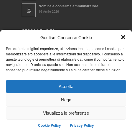
Nomina e conferma amministratore
16 Aprile 2026
CERCA NEL SITO
Gestisci Consenso Cookie
Per fornire le migliori esperienze, utilizziamo tecnologie come i cookie per
memorizzare e/o accedere alle informazioni del dispositivo. Il consenso a
NAVIGA PER
queste tecnologie ci permetterà di elaborare dati come il comportamento di
navigazione o ID unici su questo sito. Non acconsentire o ritirare il
Mappa completa
consenso può influire negativamente su alcune caratteristiche e funzioni.
Mappa categorie
Cookie Policy (UE)
Accetta
Privacy Policy
Forum
Nega
Iscriviti alla Community AziendaCondominio
Visualizza le preferenze
Cookie Policy
Privacy Policy
© 2026
La Community AziendaCondominio