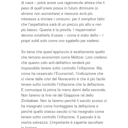
di casa – potrà avere una ragionevole attesa che il
peso di quell’onere possa in futuro diminuire (o
almeno non aumentare) e nessuno avrà più
interesse a rinviare i consumi, per il semplice fatto
che l’aspettativa sarà di un prezzo più alto e non
più basso. Questa è la priorità. I risparmiatori
devono smetterla d’usare – come è stato detto – i
propri soldi solo come uno sgabello per sedersi.
So bene che quest’approccio è esattamente quello
che temono economisti come Meltzer. Loro credono
che questo zelo anti-deflattivo renderà poi
impossibile tenere sotto controllo l’inflazione. Ma,
come ha osservato l’Economist, l’indicazione che
ci viene dalle crisi del Novecento è che è più facile
tenere sotto controllo l’inflazione che la deflazione.
E comunque la prima fa meno danni della seconda.
Non faremo la fine né del Giappone né dello
Zimbabwe. Non la faremo perché il secolo scorso ci
ha insegnato come fronteggiare la deflazione e
perché quello stesso secolo ci ha insegnato come
tenere sotto controllo l’inflazione. Il passato è la
nostra salvezza. L’importante è saperne ascoltare
la lezione.