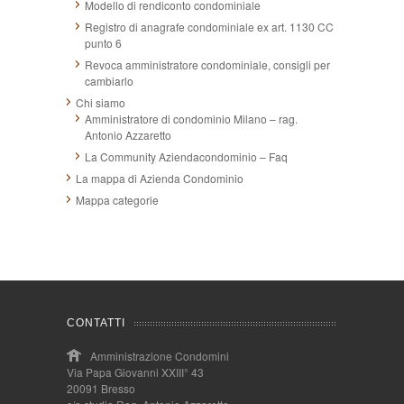
Modello di rendiconto condominiale
Registro di anagrafe condominiale ex art. 1130 CC
punto 6
Revoca amministratore condominiale, consigli per
cambiarlo
Chi siamo
Amministratore di condominio Milano – rag.
Antonio Azzaretto
La Community Aziendacondominio – Faq
La mappa di Azienda Condominio
Mappa categorie
CONTATTI
Amministrazione Condomini
Via Papa Giovanni XXIII° 43
20091 Bresso