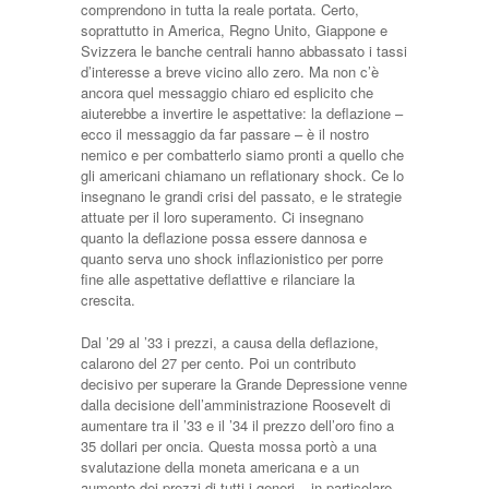
comprendono in tutta la reale portata. Certo,
soprattutto in America, Regno Unito, Giappone e
Svizzera le banche centrali hanno abbassato i tassi
d’interesse a breve vicino allo zero. Ma non c’è
ancora quel messaggio chiaro ed esplicito che
aiuterebbe a invertire le aspettative: la deflazione –
ecco il messaggio da far passare – è il nostro
nemico e per combatterlo siamo pronti a quello che
gli americani chiamano un reflationary shock. Ce lo
insegnano le grandi crisi del passato, e le strategie
attuate per il loro superamento. Ci insegnano
quanto la deflazione possa essere dannosa e
quanto serva uno shock inflazionistico per porre
fine alle aspettative deflattive e rilanciare la
crescita.
Dal ’29 al ’33 i prezzi, a causa della deflazione,
calarono del 27 per cento. Poi un contributo
decisivo per superare la Grande Depressione venne
dalla decisione dell’amministrazione Roosevelt di
aumentare tra il ’33 e il ’34 il prezzo dell’oro fino a
35 dollari per oncia. Questa mossa portò a una
svalutazione della moneta americana e a un
aumento dei prezzi di tutti i generi – in particolare