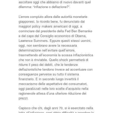
ascoltare oggi che abbiamo di nuovo davanti quel
dilemma: “inflazione o deflazione?”.
L’errore compiuto allora dalle autorità monetarie
giapponesi, lo ricordo bene, fu denunciato dai
maggiori policy makers americani di oggi, a
cominciare dal presidente della Fed Ben Bernanke
e dal capo del Consiglio economico di Obama,
Lawrence Summers. Eppure questi stessi uomini,
oggi, non sembrano avere la necessaria
determinazione nell’evitare quell’errore,
trasmettendo all’economia la scossa inflazionistica
che non è rinviabile. Quello shock permetterà di
ridurre il peso dei debiti, che le tendenze
deflazionistiche tendono invece ad accentuare con
conseguenze perverse su tutto il sistema
finanziario. E in secondo luogo invertirà il
meccanismo delle aspettative dei consumatori,
oggi paralizzati nelle loro scelte d’acquisto nella
ragionevole attesa d’una ulteriore riduzione dei
prezzi.
Capisco che chi, dagli anni 70, si è esercitato nella
lotta all’inflazione, oggi abbia difficoltà a prendere le