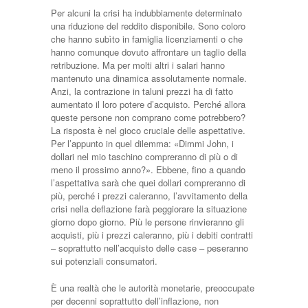
Per alcuni la crisi ha indubbiamente determinato
una riduzione del reddito disponibile. Sono coloro
che hanno subìto in famiglia licenziamenti o che
hanno comunque dovuto affrontare un taglio della
retribuzione. Ma per molti altri i salari hanno
mantenuto una dinamica assolutamente normale.
Anzi, la contrazione in taluni prezzi ha di fatto
aumentato il loro potere d’acquisto. Perché allora
queste persone non comprano come potrebbero?
La risposta è nel gioco cruciale delle aspettative.
Per l’appunto in quel dilemma: «Dimmi John, i
dollari nel mio taschino compreranno di più o di
meno il prossimo anno?». Ebbene, fino a quando
l’aspettativa sarà che quei dollari compreranno di
più, perché i prezzi caleranno, l’avvitamento della
crisi nella deflazione farà peggiorare la situazione
giorno dopo giorno. Più le persone rinvieranno gli
acquisti, più i prezzi caleranno, più i debiti contratti
– soprattutto nell’acquisto delle case – peseranno
sui potenziali consumatori.
È una realtà che le autorità monetarie, preoccupate
per decenni soprattutto dell’inflazione, non