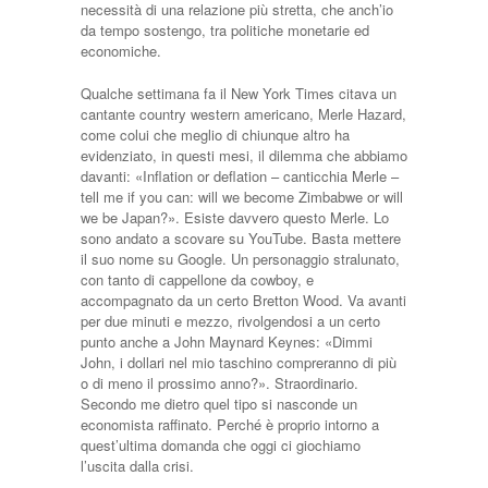
necessità di una relazione più stretta, che anch’io
da tempo sostengo, tra politiche monetarie ed
economiche.
Qualche settimana fa il New York Times citava un
cantante country western americano, Merle Hazard,
come colui che meglio di chiunque altro ha
evidenziato, in questi mesi, il dilemma che abbiamo
davanti: «Inflation or deflation – canticchia Merle –
tell me if you can: will we become Zimbabwe or will
we be Japan?». Esiste davvero questo Merle. Lo
sono andato a scovare su YouTube. Basta mettere
il suo nome su Google. Un personaggio stralunato,
con tanto di cappellone da cowboy, e
accompagnato da un certo Bretton Wood. Va avanti
per due minuti e mezzo, rivolgendosi a un certo
punto anche a John Maynard Keynes: «Dimmi
John, i dollari nel mio taschino compreranno di più
o di meno il prossimo anno?». Straordinario.
Secondo me dietro quel tipo si nasconde un
economista raffinato. Perché è proprio intorno a
quest’ultima domanda che oggi ci giochiamo
l’uscita dalla crisi.