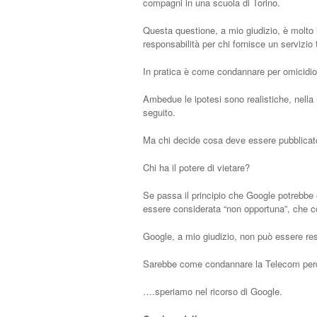
compagni in una scuola di Torino.
Questa questione, a mio giudizio, è molto 
responsabilità per chi fornisce un servizio 
In pratica è come condannare per omicidio 
Ambedue le ipotesi sono realistiche, nell
seguito.
Ma chi decide cosa deve essere pubblicato
Chi ha il potere di vietare?
Se passa il principio che Google potrebbe 
essere considerata “non opportuna”, che co
Google, a mio giudizio, non può essere resp
Sarebbe come condannare la Telecom perch
….speriamo nel ricorso di Google.