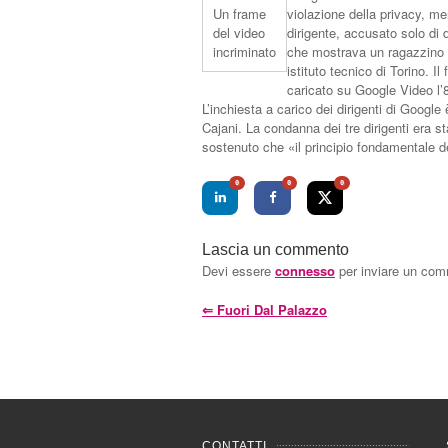
violazione della privacy, me
Un frame
dirigente, accusato solo di 
del video
che mostrava un ragazzino d
incriminato
istituto tecnico di Torino. I
caricato su Google Video l’
L’inchiesta a carico dei dirigenti di Goog
Cajani. La condanna dei tre dirigenti era 
sostenuto che «il principio fondamentale del
0
0
0
Lascia un commento
Devi essere
connesso
per inviare un co
⇐
Fuori Dal Palazzo
CONTATTI