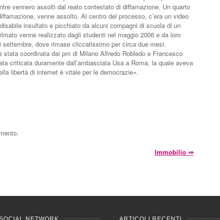
ntre vennero assolti dal reato contestato di diffamazione. Un quarto
diffamazione, venne assolto. Al centro del processo, c’era un video
isabile insultato e picchiato da alcuni compagni di scuola di un
l filmato venne realizzato dagli studenti nel maggio 2006 e da loro
8 settembre, dove rimase cliccatissimo per circa due mesi.
le è stata coordinata dai pm di Milano Alfredo Robledo e Francesco
stata criticata duramente dall’ambasciata Usa a Roma, la quale aveva
la libertà di internet è vitale per le democrazie».
mmento.
Immobilio
⇒
SOCIAL NETWORK
ARTICOLI RECENTI