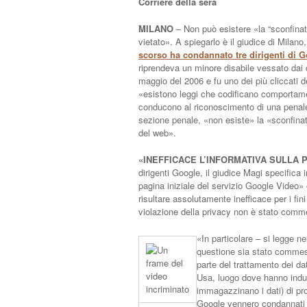
Corriere della sera
MILANO
– Non può esistere «la “sconfinat
vietato». A spiegarlo è il giudice di Milan
scorso ha condannato tre dirigenti di Go
riprendeva un minore disabile vessato dai 
maggio del 2006 e fu uno dei più cliccati de
«esistono leggi che codificano comportament
conducono al riconoscimento di una penale 
sezione penale, «non esiste» la «sconfinat
del web».
«INEFFICACE L’INFORMATIVA SULLA 
dirigenti Google, il giudice Magi specifica i
pagina iniziale del servizio Google Video» 
risultare assolutamente inefficace per i fin
violazione della privacy non è stato commes
«In particolare – si legge ne
questione sia stato commes
parte del trattamento dei dat
Usa, luogo dove hanno indub
immagazzinano i dati) di pro
Google vennero condannati 