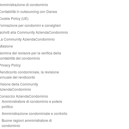
Amministrazione di condominio
Contabilità in outsourcing con Danea
Cookie Policy (UE)
Formazione per condomini e consiglieri
Iscriviti alla Community AziendaCondominio
La Community AziendaCondominio
Missione
Nomina del revisore per la verifica della
contabilità del condominio
Privacy Policy
Rendiconto condominiale, la revisione
annuale del rendiconto
Visione della Community
AziendaCondominio
Consorzio AziendaCondominio
Amministratore di condominio e potere
politico
Amministrazione condominiale e controllo
Buone ragioni amministratore di
condominio