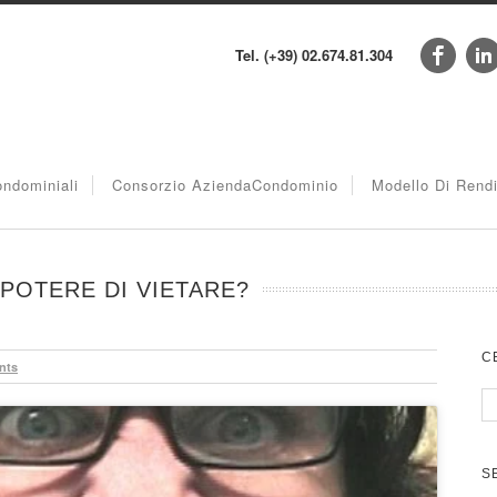
Tel. (+39) 02.674.81.304
ndominiali
Consorzio AziendaCondominio
Modello Di Rend
L POTERE DI VIETARE?
C
nts
S