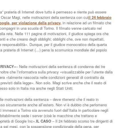
a” prateria di Internet dove tutto è permesso e niente può essere
o, Oscar Magi, nelle motivazioni della sentenza con cui
il 24 febbraio
ogle, per violazione della privacy,
in relazione ad un filmato che
compagni in una scuola di Torino. Il filmato venne caricato nel
lla rete. Nelle 111 pagine di motivazioni, il giudice spiega ora che
i e che creano degli obblighi; obblighi che, ove non rispettati,
responsabilità». Dunque, per il giudice monocratico della quarta
a prateria di Internet (…) pena la scomunica mondiale del popolo
PRIVACY»
– Nelle motivazioni della sentenza di condanna dei tre
noltre che l’informativa sulla privacy «visualizzabile per l’utente dalla
era «talmente nascosta nelle condizioni generali di contratto da
i previsti dalla legge». Non solo. Magi scrive anche che il reato di
so solo in Italia ma anche negli Stati Uniti.
lle motivazioni della sentenza – deve ritenersi che il reato in
so sicuramente anche all’estero. Non vi è dubbio che perlomeno
i immessi a Torino sia avvenuto fuori dall’Italia in particolare negli
itabilmente sede i server (cioè le macchine che trattano e
prietà di Google Inc».
IL CASO
– Il 24 febbraio scorso tre dirigenti di
a sei mesi, con la sospensione condizionale della pena, per