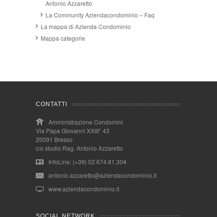
Antonio Azzaretto
La Community Aziendacondominio – Faq
La mappa di Azienda Condominio
Mappa categorie
CONTATTI
Amministrazione Condomini
Via Papa Giovanni XXIII° 43
20091 Bresso
c/o studio Rag. Antonio Azzaretto
InfoLine: (+39) 02.674.81.304
antonio.azzaretto@aziendacondominio.it
www.aziendacondominio.it
SOCIAL NETWORK