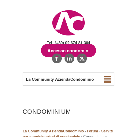
Tel. (+39) 02.674.81.304
Accesso condomini
La Community AziendaCondominio
CONDOMINIUM
La Community AziendaCondominio
›
Forum
›
Servizi
per amministratori di condominio
›
Condominium