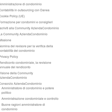
Amministrazione di condominio
Contabilità in outsourcing con Danea
Cookie Policy (UE)
Formazione per condomini e consiglieri
Iscriviti alla Community AziendaCondominio
La Community AziendaCondominio
Missione
Nomina del revisore per la verifica della
contabilità del condominio
Privacy Policy
Rendiconto condominiale, la revisione
annuale del rendiconto
Visione della Community
AziendaCondominio
Consorzio AziendaCondominio
Amministratore di condominio e potere
politico
Amministrazione condominiale e controllo
Buone ragioni amministratore di
condominio