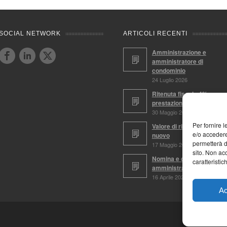
SOCIAL NETWORK
ARTICOLI RECENTI
Amministrazione e
amministratore di
condominio
24 Luglio 2026
Ritenuta fiscale 4%,
prestazioni soggette
30 Maggio 2026
Per fornire 
Valore di ricostruzione a
e/o accedere
nuovo
permetterà d
17 Maggio 2026
sito. Non ac
Nomina e conferma
caratteristic
amministratore
16 Aprile 2026
Ac