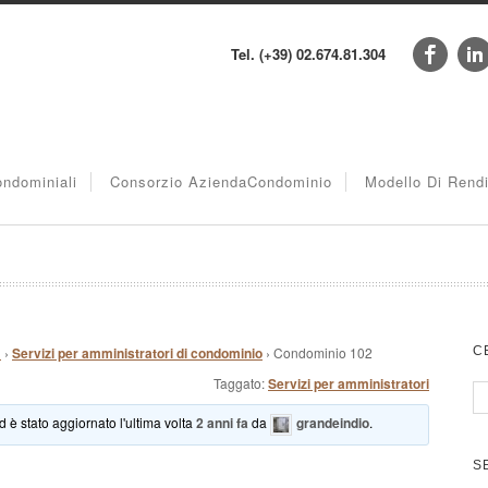
Tel. (+39) 02.674.81.304
ndominiali
Consorzio AziendaCondominio
Modello Di Rend
m
›
Servizi per amministratori di condominio
›
Condominio 102
C
Taggato:
Servizi per amministratori
d è stato aggiornato l'ultima volta
2 anni fa
da
grandeindio
.
S