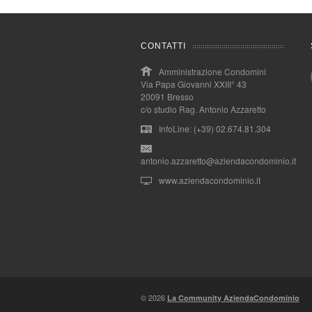
CONTATTI
Amministrazione Condomini
Via Papa Giovanni XXIII° 43
20091 Bresso
c/o studio Rag. Antonio Azzaretto
InfoLine: (+39) 02.674.81.304
antonio.azzaretto@aziendacondominio.it
www.aziendacondominio.it
© 2026
La Community AziendaCondominio