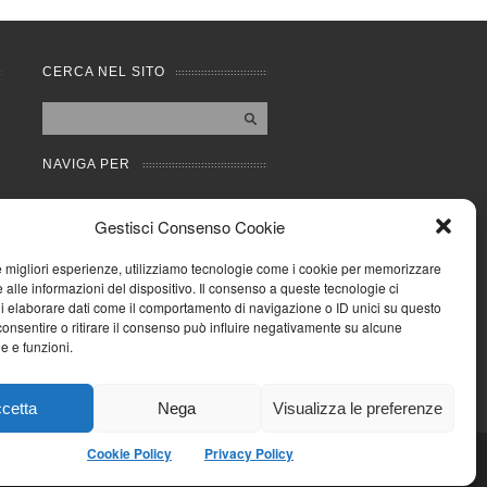
CERCA NEL SITO
NAVIGA PER
Mappa completa
Gestisci Consenso Cookie
Mappa categorie
Cookie Policy (UE)
le migliori esperienze, utilizziamo tecnologie come i cookie per memorizzare
Privacy Policy
 alle informazioni del dispositivo. Il consenso a queste tecnologie ci
i elaborare dati come il comportamento di navigazione o ID unici su questo
Forum
consentire o ritirare il consenso può influire negativamente su alcune
Iscriviti alla Community
he e funzioni.
AziendaCondominio
cetta
Nega
Visualizza le preferenze
Cookie Policy
Privacy Policy