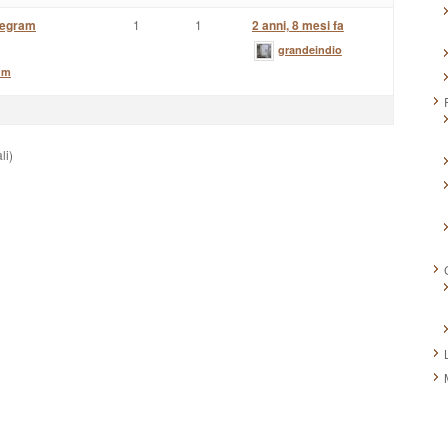
legram
1
1
2 anni, 8 mesi fa
grandeindio
um
li)