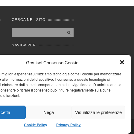
CERCA NEL SITO
NAVIGA PER
Mappa completa
Gestisci Consenso Cookie
Mappa categorie
Cookie Policy (UE)
le migliori esperienze, utilizziamo tecnologie come i cookie per memorizzare
Privacy Policy
 alle informazioni del dispositivo. Il consenso a queste tecnologie ci
i elaborare dati come il comportamento di navigazione o ID unici su questo
Forum
consentire o ritirare il consenso può influire negativamente su alcune
Iscriviti alla Community
he e funzioni.
AziendaCondominio
cetta
Nega
Visualizza le preferenze
Cookie Policy
Privacy Policy