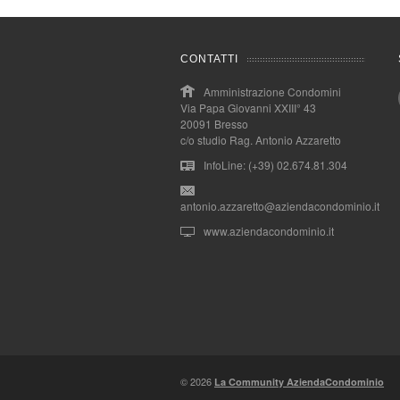
CONTATTI
Amministrazione Condomini
Via Papa Giovanni XXIII° 43
20091 Bresso
c/o studio Rag. Antonio Azzaretto
InfoLine: (+39) 02.674.81.304
antonio.azzaretto@aziendacondominio.it
www.aziendacondominio.it
© 2026
La Community AziendaCondominio