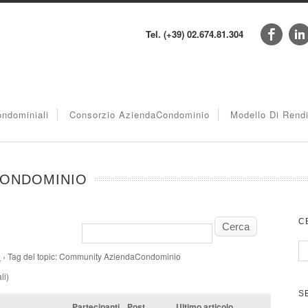
Tel. (+39) 02.674.81.304
ndominiali
Consorzio AziendaCondominio
Modello Di Rend
CONDOMINIO
C
m
›
Tag del topic: Community AziendaCondominio
li)
S
Partecipanti
Post
Ultimo articolo