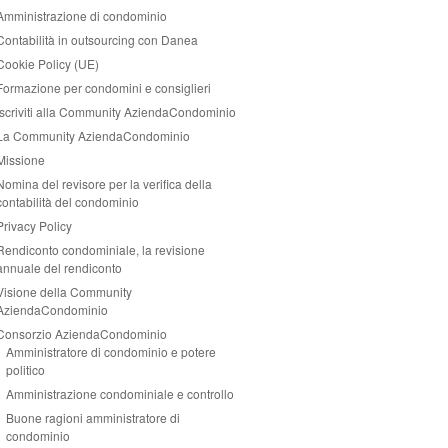
Amministrazione di condominio
Contabilità in outsourcing con Danea
Cookie Policy (UE)
Formazione per condomini e consiglieri
Iscriviti alla Community AziendaCondominio
La Community AziendaCondominio
Missione
Nomina del revisore per la verifica della
contabilità del condominio
Privacy Policy
Rendiconto condominiale, la revisione
annuale del rendiconto
Visione della Community
AziendaCondominio
Consorzio AziendaCondominio
Amministratore di condominio e potere
politico
Amministrazione condominiale e controllo
Buone ragioni amministratore di
condominio