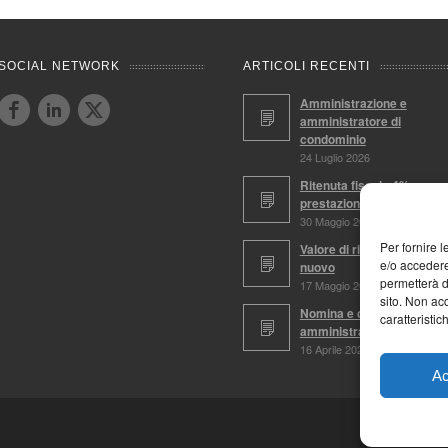
SOCIAL NETWORK
ARTICOLI RECENTI
Amministrazione e
amministratore di
condominio
24 Luglio 2026
Ritenuta fiscale 4%,
prestazioni soggette
30 Maggio 2026
Per fornire 
Valore di ricostruzione a
e/o accedere
nuovo
permetterà d
17 Maggio 2026
sito. Non ac
Nomina e conferma
caratteristic
amministratore
16 Aprile 2026
Ac