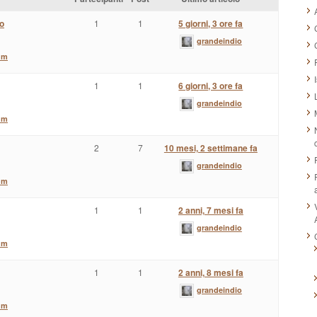
io
1
1
5 giorni, 3 ore fa
grandeindio
um
1
1
6 giorni, 3 ore fa
grandeindio
um
2
7
10 mesi, 2 settimane fa
grandeindio
um
1
1
2 anni, 7 mesi fa
grandeindio
um
1
1
2 anni, 8 mesi fa
grandeindio
um