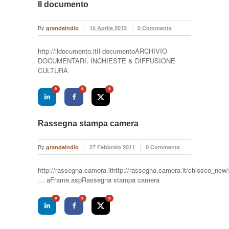
Il documento
By
grandeindio
16 Aprile 2013
0 Comments
http://ildocumento.itIl documentoARCHIVIO
DOCUMENTARI, INCHIESTE & DIFFUSIONE
CULTURA
0
0
0
Rassegna stampa camera
By
grandeindio
27 Febbraio 2011
0 Comments
http://rassegna.camera.ithttp://rassegna.camera.it/chiosco_new
… aFrame.aspRassegna stampa camera
0
0
0