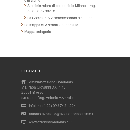
Chi siamo
Amministratore di condominio Milano – rag.
Antonio Azzaretto
La Community Aziendacondominio – Faq
La mappa di Azienda Condominio
Mappa categorie
CONTATTI
Amministrazione Condomini
Via Papa Giovanni XXIII° 43
20091 Bresso
c/o studio Rag. Antonio Azzaretto
InfoLine: (+39) 02.674.81.304
antonio.azzaretto@aziendacondominio.it
www.aziendacondominio.it