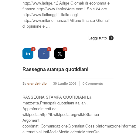
http://www.ladige.itL’ Adige Giornali di economia e
finanza http://www.ilsole24ore.comIl Sole 24 ore
http://www.italiaoggi.itItalia oggi
http://www.milanofinanza.itMilano finanza Giornali
di opinione e …
Leggi tutto
0
0
0
Rassegna stampa quotidiani
By
grandeindio
30 Luglio 2006
0 Comments
RASSEGNA STAMPA QUOTIDIANI La
mazzetta.Principali quotidiani italiani.
Approfondimenti da
wikipedia:http://it.wikipedia.org/wiki/Stampa
Argomenti
coordinati:ComunicazioneGiornalistiGossipInformazioneInformaz
alternativaLibriMediaMedio orienteMeteoOra