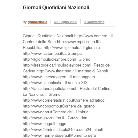
Giornali Quotidiani Nazionali
By
grandeindio
30 Luglio 2006
0 Comments
Giornali Quotidiani Nazionali http://www.corriere.itIl
Corriere della Sera http://www.repubblica.itLa
Repubblica http://www.ilgiornale.itIl giornale
http://www.lastampa.itLa Stampa
http://ilgiorno.ilsole24ore.comIl Giorno
http://ilrestodelcarlino.ilsole24ore.comIl Resto del
Carlino http://www.ilmattino.itIl mattino di Napoli
http://www.ilmessaggero.itIl messaggero
http://www.ilsecoloxix.itIl secolo XIX
http://lanazione.quotidiano.netIl Resto del Carlino,
La Nazione, Il Giorno
http://www.corriereadriatico.itCorriere adriatico
http://www.corgiorno.itCorriere del giorno
http://www.corr.itCorriere dell’ Umbria
http://www.gazzettino.itIl Gazzettino
http://www.leggo.itLeggo
http://www.24minuti.ilsole24ore.com24 minuti
http://www.momentosera.itMomento sera