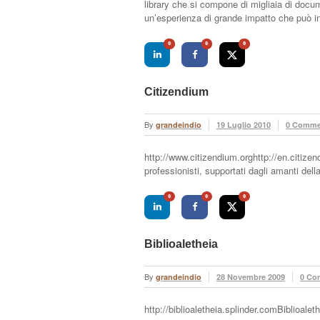
library che si compone di migliaia di docum
un’esperienza di grande impatto che può in
0
0
0
Citizendium
By
grandeindio
19 Luglio 2010
0 Comme
http://www.citizendium.orghttp://en.citizen
professionisti, supportati dagli amanti della
0
0
0
Biblioaletheia
By
grandeindio
28 Novembre 2009
0 Co
http://biblioaletheia.splinder.comBiblioalethe