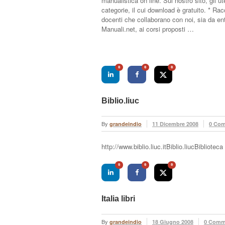
manualistica on line. Sul nostro sito, gli u
categorie, il cui download è gratuito. * Ra
docenti che collaborano con noi, sia da ent
Manuali.net, ai corsi proposti …
0
0
0
Biblio.liuc
By
grandeindio
11 Dicembre 2008
0 Co
http://www.biblio.liuc.itBiblio.liucBibliote
0
0
0
Italia libri
By
grandeindio
18 Giugno 2008
0 Comm