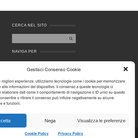
CERCA NEL SITO
NAVIGA PER
Mappa completa
Gestisci Consenso Cookie
Mappa categorie
Cookie Policy (UE)
le migliori esperienze, utilizziamo tecnologie come i cookie per memorizzare
Privacy Policy
 alle informazioni del dispositivo. Il consenso a queste tecnologie ci
i elaborare dati come il comportamento di navigazione o ID unici su questo
Forum
consentire o ritirare il consenso può influire negativamente su alcune
Iscriviti alla Community
he e funzioni.
AziendaCondominio
cetta
Nega
Visualizza le preferenze
Cookie Policy
Privacy Policy