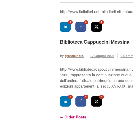
http://www.italialibri.netItalia libriLetterat
0
0
0
Biblioteca Cappuccini Messina
By
grandeindio
12 Giugno 2008
0 Comm
http://www.bibliotecacappuccinimessina.itB
1963, rappresenta la continuazione di quella
dell’ordine.L’attuale patrimonio ha una co
edizioni appartenenti ai secc. XVI-XIX, m
0
0
0
⇐
Older Posts