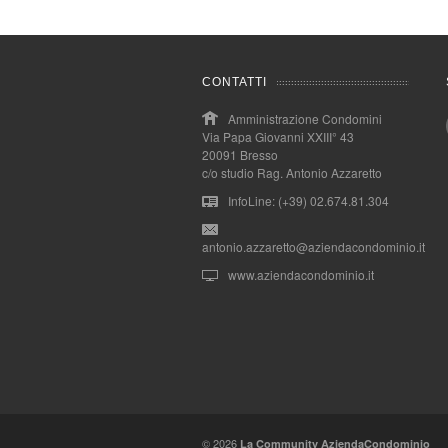
CONTATTI
Amministrazione Condomini
Via Papa Giovanni XXIII° 43
20091 Bresso
c/o studio Rag. Antonio Azzaretto
InfoLine: (+39) 02.674.81.304
antonio.azzaretto@aziendacondominio.it
www.aziendacondominio.it
© 2026
La Community AziendaCondominio