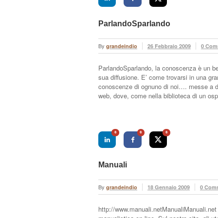
ParlandoSparlando
By
grandeindio
26 Febbraio 2009
0 Com
ParlandoSparlando, la conoscenza è un ben
sua diffusione. E’ come trovarsi in una gra
conoscenze di ognuno di noi…. messe a disp
web, dove, come nella biblioteca di un osp
0
0
0
Manuali
By
grandeindio
18 Gennaio 2009
0 Com
http://www.manuali.netManualiManuali.net si 