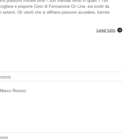
tenti possono trovare oltre 7.300 manuali divisi in quasi 1.150
ccogliere e proporre Corsi di Formazione On Line, sia svolti da
i esterni. Gli utenti che si affiliano possono accedere, tramite
Leggi tutto
mments
ca Marco Rostoni
ents