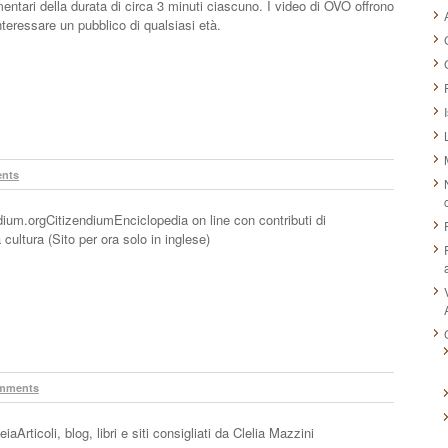
entari della durata di circa 3 minuti ciascuno. I video di OVO offrono
teressare un pubblico di qualsiasi età.
nts
dium.orgCitizendiumEnciclopedia on line con contributi di
 cultura (Sito per ora solo in inglese)
mments
iaArticoli, blog, libri e siti consigliati da Clelia Mazzini