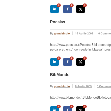
0
0
0
Poesias
By
grandeindio
15 Aprile 2009
0 Comme
http://www.poesias.itPoesiasBiblioteca digi
perda e su entu” con sede in Ulassai, pre
0
0
0
BibMondo
By
grandeindio
8 Aprile 2009
0 Commen
http://www.bibmondo.itBibMondoBiblioteca
0
0
0