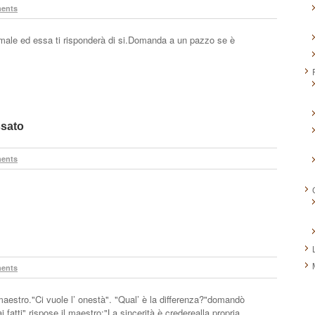
ents
ale ed essa ti risponderà di si.Domanda a un pazzo se è
ssato
ents
ents
maestro."Ci vuole l’ onestà". "Qual’ è la differenza?"domandò
i fatti",rispose il maestro:"La sincerità è crederealla propria