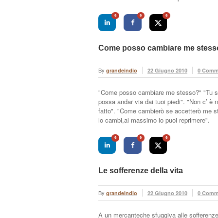
0
0
0
Come posso cambiare me stess
By
grandeindio
22 Giugno 2010
0 Comm
"Come posso cambiare me stesso?" "Tu sei
possa andar via dai tuoi piedi". "Non c’ è 
fatto". "Come cambierò se accetterò me s
lo cambi,al massimo lo puoi reprimere".
0
0
0
Le sofferenze della vita
By
grandeindio
22 Giugno 2010
0 Comm
A un mercanteche sfuggiva alle sofferenze 