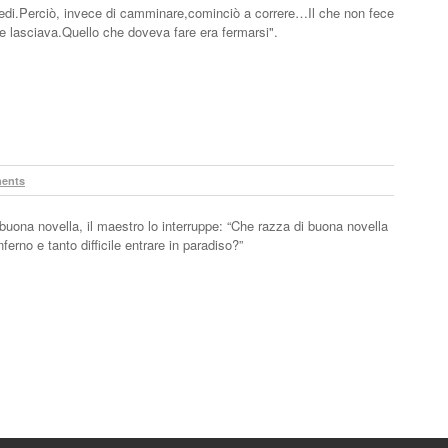
piedi.Perciò, invece di camminare,cominciò a correre…Il che non fece
e lasciava.Quello che doveva fare era fermarsi".
ents
buona novella, il maestro lo interruppe: “Che razza di buona novella
nferno e tanto difficile entrare in paradiso?”