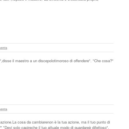
ents
disse il maestro a un discepolotimoroso di offendere". "Che cosa?"
ents
 azione.La cosa da cambiarenon è la tua azione, ma il tuo punto di
" "Devi solo capireche il tuo attuale modo di guardareè difettoso".