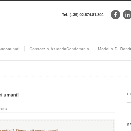
Tel. (+39) 02.674.81.304
ndominiali
Consorzio AziendaCondominio
Modello Di Rend
C
ri umani!
ents
S
 cattivi? Siamo tutti esseri umani!