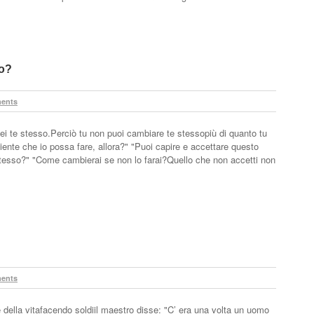
o?
ents
 te stesso.Perciò tu non puoi cambiare te stessopiù di quanto tu
niente che io possa fare, allora?" "Puoi capire e accettare questo
tesso?" "Come cambierai se non lo farai?Quello che non accetti non
ents
della vitafacendo soldiil maestro disse: "C’ era una volta un uomo