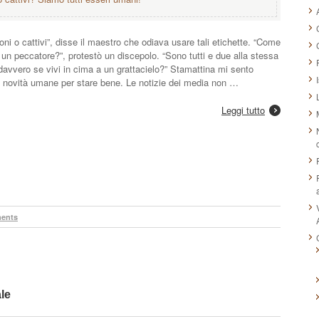
ni o cattivi”, disse il maestro che odiava usare tali etichette. “Come
i un peccatore?”, protestò un discepolo. “Sono tutti e due alla stessa
davvero se vivi in cima a un grattacielo?” Stamattina mi sento
tto novità umane per stare bene. Le notizie dei media non …
Leggi tutto
ents
le