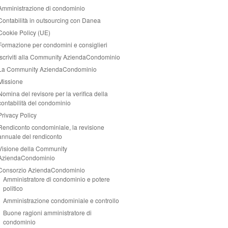
Amministrazione di condominio
Contabilità in outsourcing con Danea
Cookie Policy (UE)
Formazione per condomini e consiglieri
Iscriviti alla Community AziendaCondominio
La Community AziendaCondominio
Missione
Nomina del revisore per la verifica della
contabilità del condominio
Privacy Policy
Rendiconto condominiale, la revisione
annuale del rendiconto
Visione della Community
AziendaCondominio
Consorzio AziendaCondominio
Amministratore di condominio e potere
politico
Amministrazione condominiale e controllo
Buone ragioni amministratore di
condominio