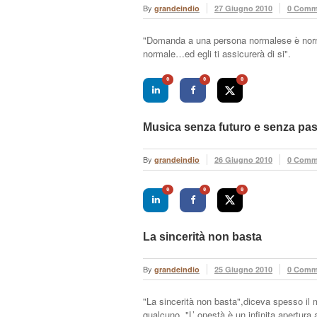
By
grandeindio
27 Giugno 2010
0 Comm
"Domanda a una persona normalese è norm
normale…ed egli ti assicurerà di si".
0
0
0
Musica senza futuro e senza pa
By
grandeindio
26 Giugno 2010
0 Comm
0
0
0
La sincerità non basta
By
grandeindio
25 Giugno 2010
0 Comm
"La sincerità non basta",diceva spesso il 
qualcuno. "L’ onestà è un infinita apertura a