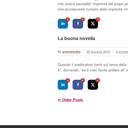
che aveva pauradell’ impronta dei propri 
che accrescereil numero delle impronte ch
0
0
0
La buona novella
By
grandeindio
20 Giugno 2010
0 Comm
Quando il predicatore tornò sul tema della 
è”, domandò, “se è così facile andare all’ i
0
0
0
⇐
Older Posts