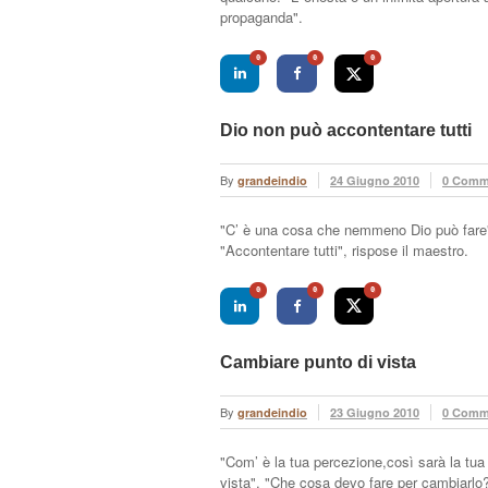
propaganda".
0
0
0
Dio non può accontentare tutti
By
grandeindio
24 Giugno 2010
0 Comm
"C’ è una cosa che nemmeno Dio può fare",
"Accontentare tutti", rispose il maestro.
0
0
0
Cambiare punto di vista
By
grandeindio
23 Giugno 2010
0 Comm
"Com’ è la tua percezione,così sarà la tua
vista". "Che cosa devo fare per cambiarlo?