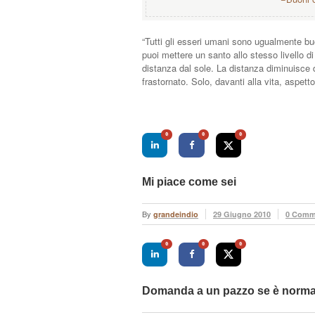
“Tutti gli esseri umani sono ugualmente buo
puoi mettere un santo allo stesso livello d
distanza dal sole. La distanza diminuisce 
frastornato. Solo, davanti alla vita, aspe
0
0
0
Mi piace come sei
By
grandeindio
29 Giugno 2010
0 Comm
0
0
0
Domanda a un pazzo se è norma