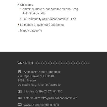
Chi siamo
Amministratore di condominio Milano – rag.
Antonio Azzaretto
La Community Aziendacondominio – Faq
La mappa di Azienda Condominio
Mappa categorie
CONTATTI
Amministrazione Condomini
Via Papa Giovanni XXIII° 43
20091 Bresso
c/o studio Rag. Antonio Azzaretto
InfoLine: (+39) 02.674.81.304
antonio.azzaretto@aziendacondominio.it
www.aziendacondominio.it