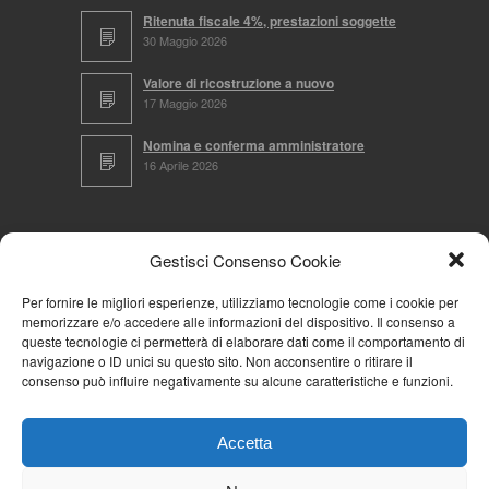
Ritenuta fiscale 4%, prestazioni soggette
30 Maggio 2026
Valore di ricostruzione a nuovo
17 Maggio 2026
Nomina e conferma amministratore
16 Aprile 2026
CERCA NEL SITO
Gestisci Consenso Cookie
Per fornire le migliori esperienze, utilizziamo tecnologie come i cookie per
memorizzare e/o accedere alle informazioni del dispositivo. Il consenso a
NAVIGA PER
queste tecnologie ci permetterà di elaborare dati come il comportamento di
navigazione o ID unici su questo sito. Non acconsentire o ritirare il
Mappa completa
consenso può influire negativamente su alcune caratteristiche e funzioni.
Mappa categorie
Cookie Policy (UE)
Accetta
Privacy Policy
Forum