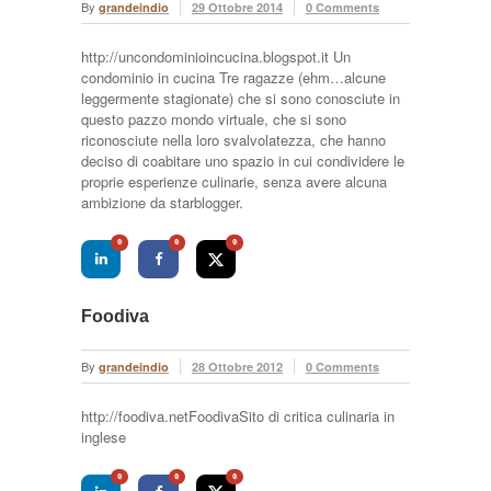
By
grandeindio
29 Ottobre 2014
0 Comments
http://uncondominioincucina.blogspot.it Un
condominio in cucina Tre ragazze (ehm…alcune
leggermente stagionate) che si sono conosciute in
questo pazzo mondo virtuale, che si sono
riconosciute nella loro svalvolatezza, che hanno
deciso di coabitare uno spazio in cui condividere le
proprie esperienze culinarie, senza avere alcuna
ambizione da starblogger.
0
0
0
Foodiva
By
grandeindio
28 Ottobre 2012
0 Comments
http://foodiva.netFoodivaSito di critica culinaria in
inglese
0
0
0