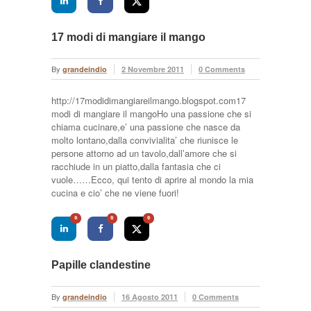
17 modi di mangiare il mango
By
grandeindio
2 Novembre 2011
0 Comments
http://17modidimangiareilmango.blogspot.com17
modi di mangiare il mangoHo una passione che si
chiama cucinare,e’ una passione che nasce da
molto lontano,dalla convivialita’ che riunisce le
persone attorno ad un tavolo,dall’amore che si
racchiude in un piatto,dalla fantasia che ci
vuole……Ecco, qui tento di aprire al mondo la mia
cucina e cio’ che ne viene fuori!
0
0
0
Papille clandestine
By
grandeindio
16 Agosto 2011
0 Comments