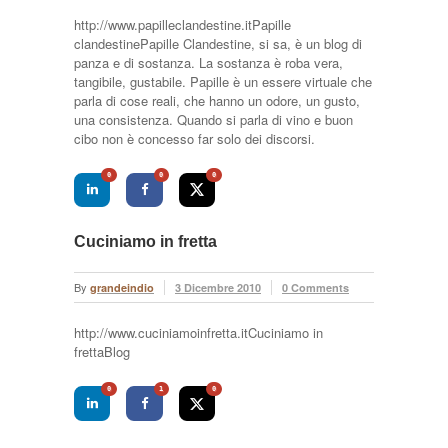
http://www.papilleclandestine.itPapille
clandestinePapille Clandestine, si sa, è un blog di
panza e di sostanza. La sostanza è roba vera,
tangibile, gustabile. Papille è un essere virtuale che
parla di cose reali, che hanno un odore, un gusto,
una consistenza. Quando si parla di vino e buon
cibo non è concesso far solo dei discorsi.
0
0
0
Cuciniamo in fretta
By
grandeindio
3 Dicembre 2010
0 Comments
http://www.cuciniamoinfretta.itCuciniamo in
frettaBlog
0
1
0