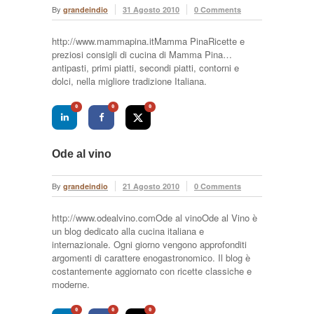
By
grandeindio
31 Agosto 2010
0 Comments
http://www.mammapina.itMamma PinaRicette e
preziosi consigli di cucina di Mamma Pina…
antipasti, primi piatti, secondi piatti, contorni e
dolci, nella migliore tradizione Italiana.
0
0
0
Ode al vino
By
grandeindio
21 Agosto 2010
0 Comments
http://www.odealvino.comOde al vinoOde al Vino è
un blog dedicato alla cucina italiana e
internazionale. Ogni giorno vengono approfonditi
argomenti di carattere enogastronomico. Il blog è
costantemente aggiornato con ricette classiche e
moderne.
0
0
0