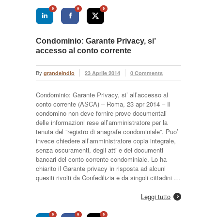
0
0
0
Condominio: Garante Privacy, si’
accesso al conto corrente
By
grandeindio
23 Aprile 2014
0 Comments
Condominio: Garante Privacy, si’ all’accesso al
conto corrente (ASCA) – Roma, 23 apr 2014 – Il
condomino non deve fornire prove documentali
delle informazioni rese all’amministratore per la
tenuta del ”registro di anagrafe condominiale”. Puo’
invece chiedere all’amministratore copia integrale,
senza oscuramenti, degli atti e dei documenti
bancari del conto corrente condominiale. Lo ha
chiarito il Garante privacy in risposta ad alcuni
quesiti rivolti da Confedilizia e da singoli cittadini …
Leggi tutto
0
0
0