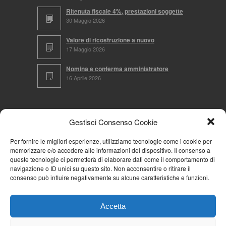
Ritenuta fiscale 4%, prestazioni soggette
30 Maggio 2026
Valore di ricostruzione a nuovo
17 Maggio 2026
Nomina e conferma amministratore
16 Aprile 2026
CERCA NEL SITO
Gestisci Consenso Cookie
Per fornire le migliori esperienze, utilizziamo tecnologie come i cookie per
memorizzare e/o accedere alle informazioni del dispositivo. Il consenso a
NAVIGA PER
queste tecnologie ci permetterà di elaborare dati come il comportamento di
navigazione o ID unici su questo sito. Non acconsentire o ritirare il
Mappa completa
consenso può influire negativamente su alcune caratteristiche e funzioni.
Mappa categorie
Cookie Policy (UE)
Accetta
Privacy Policy
Forum