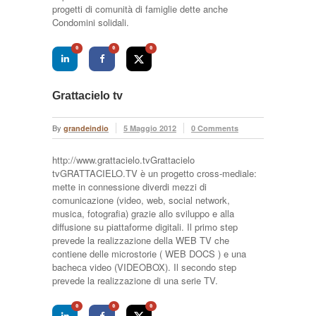
progetti di comunità di famiglie dette anche
Condomini solidali.
0
0
0
Grattacielo tv
By
grandeindio
5 Maggio 2012
0 Comments
http://www.grattacielo.tvGrattacielo
tvGRATTACIELO.TV è un progetto cross-mediale:
mette in connessione diverdi mezzi di
comunicazione (video, web, social network,
musica, fotografia) grazie allo sviluppo e alla
diffusione su piattaforme digitali. Il primo step
prevede la realizzazione della WEB TV che
contiene delle microstorie ( WEB DOCS ) e una
bacheca video (VIDEOBOX). Il secondo step
prevede la realizzazione di una serie TV.
0
0
0