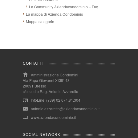
La Community Aziendacondominio – Faq
La mappa di Azienda Condominio
Mappa categorie
CONTATTI
Amministrazione Condomini
Via Papa Giovanni XXIII° 43
20091 Bresso
c/o studio Rag. Antonio Azzaretto
InfoLine: (+39) 02.674.81.304
antonio.azzaretto@aziendacondominio.it
www.aziendacondominio.it
SOCIAL NETWORK