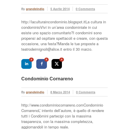
By
grandeindio
5 Aprile 2014
0 Comments
http://laculturaincondominio.blogspot.itLa cultura in
condominioVivi in un’area condominiale in cui
esiste uno spazio comunitario?I condomini sono
propensi ad ospitare spettacoli e creare, con questa
occasione, una festa?Manda le tue proposte a
teatrodeimignoli@alice.it entro il 30 marzo.
0
0
0
Condominio Cornareno
By
grandeindio
8 Marzo 2014
0 Comments
http://www.condominiocornareno.comCondominio
CornarenoL’ intento dell’autore, è quello di rendere
tutti i Condòmini partecipi con la massima
trasparenza, con la massima completezza,
aggiornandoli in tempo reale.