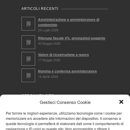
ARTICOLI RECENTI
Amministrazione e amministratore di
condominio
24 Luglio 2026
Ritenuta fiscale 4%, prestazioni soggette
30 Maggio 2026
Valore di ricostruzione a nuovo
17 Maggio 2026
Nomina e conferma amministratore
16 Aprile 2026
CERCA NEL SITO
Gestisci Consenso Cookie
Per fornire le migliori esperienze, utilizziamo tecnologie come i cookie per
memorizzare e/o accedere alle informazioni del dispositivo. Il consenso a
NAVIGA PER
queste tecnologie ci permetterà di elaborare dati come il comportamento di
navigazione o ID unici su questo sito. Non acconsentire o ritirare il