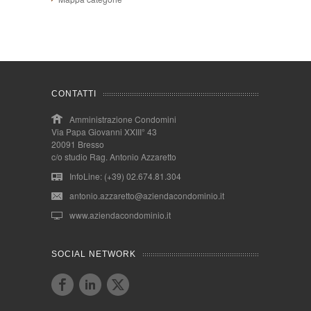
CONTATTI
Amministrazione Condomini
Via Papa Giovanni XXIII° 43
20091 Bresso
c/o studio Rag. Antonio Azzaretto
InfoLine: (+39) 02.674.81.304
antonio.azzaretto@aziendacondominio.it
www.aziendacondominio.it
SOCIAL NETWORK