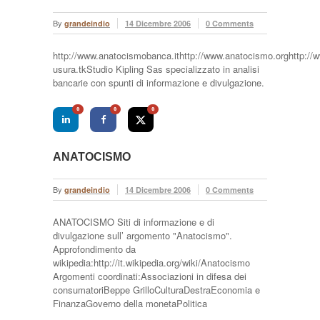
By
grandeindio
14 Dicembre 2006
0 Comments
http://www.anatocismobanca.ithttp://www.anatocismo.orghttp://ww
usura.tkStudio Kipling Sas specializzato in analisi
bancarie con spunti di informazione e divulgazione.
0
0
0
ANATOCISMO
By
grandeindio
14 Dicembre 2006
0 Comments
ANATOCISMO Siti di informazione e di
divulgazione sull’ argomento "Anatocismo".
Approfondimento da
wikipedia:http://it.wikipedia.org/wiki/Anatocismo
Argomenti coordinati:Associazioni in difesa dei
consumatoriBeppe GrilloCulturaDestraEconomia e
FinanzaGoverno della monetaPolitica