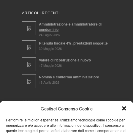
ARTICOLI RECENTI
Amministrazione e amministratore di
condominio
24 Luglio 2026
Ritenuta fiscale 4%, prestazioni soggette
30 Maggio 2026
Valore di ricostruzione a nuovo
17 Maggio 2026
Nomina e conferma amministratore
16 Aprile 2026
CERCA NEL SITO
Gestisci Consenso Cookie
Per fornire le migliori esperienze, utilizziamo tecnologie come i cookie per
memorizzare e/o accedere alle informazioni del dispositivo. Il consenso a
NAVIGA PER
queste tecnologie ci permetterà di elaborare dati come il comportamento di