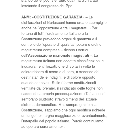
stanco delle ipocrisie, tutto qua» ha dichiarato
lasciando il congresso del Ppe.
ANM: «COSTITUZIONE GARANZIA»
– Le
dichiarazioni di Berlusconi hanno creato scompiglio
anche nell’opposizione e tra i magistrati. «Per
fortuna di tutti l’ordinamento italiano e la
Costituzione prevedono organi di garanzia e il
controllo dell’operato di qualsiasi potere e ordine,
magistratura compresa – dicono i vertici
dell’
Associazione nazionale magistrati
-. La
magistratura italiana non accetta classificazioni e
inquadramenti forzati, che di volta in volta la
colorerebbero di rosso o di nero, a seconda dei
destinatari delle indagini; e di colore opposto
quando assolve». Sulle riforme costituzionali
ventilate dal premier, il sindacato delle toghe non
nasconde la propria preoccupazione: «Tali annunci
sembrano piuttosto stravolgimenti dell’attuale
sistema democratico. Ma, sempre grazie alla
Costituzione, sappiamo che ogni modifica richiede
un lungo iter, larghe maggioranze e, eventualmente,
l’interpello del popolo italiano. Perciò continuiamo
ad operare serenamente».