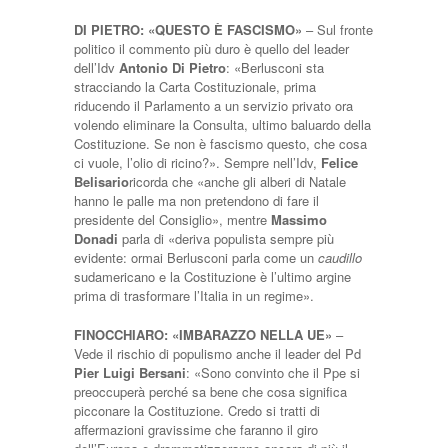
DI PIETRO: «QUESTO È FASCISMO»
– Sul fronte
politico il commento più duro è quello del leader
dell’Idv
Antonio Di Pietro
: «Berlusconi sta
stracciando la Carta Costituzionale, prima
riducendo il Parlamento a un servizio privato ora
volendo eliminare la Consulta, ultimo baluardo della
Costituzione. Se non è fascismo questo, che cosa
ci vuole, l’olio di ricino?». Sempre nell’Idv,
Felice
Belisario
ricorda che «anche gli alberi di Natale
hanno le palle ma non pretendono di fare il
presidente del Consiglio», mentre
Massimo
Donadi
parla di «deriva populista sempre più
evidente: ormai Berlusconi parla come un
caudillo
sudamericano e la Costituzione è l’ultimo argine
prima di trasformare l’Italia in un regime».
FINOCCHIARO: «IMBARAZZO NELLA UE»
–
Vede il rischio di populismo anche il leader del Pd
Pier Luigi Bersani
: «Sono convinto che il Ppe si
preoccuperà perché sa bene che cosa significa
picconare la Costituzione. Credo si tratti di
affermazioni gravissime che faranno il giro