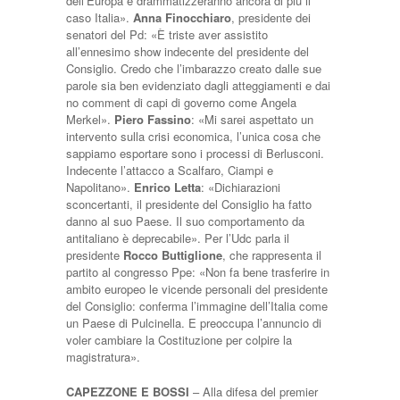
dell’Europa e drammatizzeranno ancora di più il
caso Italia».
Anna Finocchiaro
, presidente dei
senatori del Pd: «È triste aver assistito
all’ennesimo show indecente del presidente del
Consiglio. Credo che l’imbarazzo creato dalle sue
parole sia ben evidenziato dagli atteggiamenti e dai
no comment di capi di governo come Angela
Merkel».
Piero Fassino
: «Mi sarei aspettato un
intervento sulla crisi economica, l’unica cosa che
sappiamo esportare sono i processi di Berlusconi.
Indecente l’attacco a Scalfaro, Ciampi e
Napolitano».
Enrico Letta
: «Dichiarazioni
sconcertanti, il presidente del Consiglio ha fatto
danno al suo Paese. Il suo comportamento da
antitaliano è deprecabile». Per l’Udc parla il
presidente
Rocco Buttiglione
, che rappresenta il
partito al congresso Ppe: «Non fa bene trasferire in
ambito europeo le vicende personali del presidente
del Consiglio: conferma l’immagine dell’Italia come
un Paese di Pulcinella. E preoccupa l’annuncio di
voler cambiare la Costituzione per colpire la
magistratura».
CAPEZZONE E BOSSI
– Alla difesa del premier