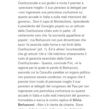
Costituzionale e sui giudici e invita il premier a
«precisare meglio» il suo pensiero ai delegati per
«non ingenerare una pericolosa confusione su
quanto accade in Italia e sulle reali intenzioni del
governo». Dice il capo di Montecitorio, riprendendo
il presidente del Consiglio proprio su un articolo
della Costituzione citato solo in parte: «È
certamente vero che “la sovranità appartiene al
popolo”, ma Berlusconi non può dimenticare che
esso “la esercita nelle forme e nei limiti della
Costituzione” (art. 1). Ed è altresì incontestabile
che gli articoli 134 e 136 indichino chiaramente il
ruolo di garanzia esercitato dalla Corte
Costituzionale». Questa, conclude Fini, «è la
ragione per la quale le parole di Berlusconi,
secondo cui la Consulta sarebbe un organo politico,
non possono essere condivise; mi auguro che il
premier trovi modo di precisare meglio il suo
pensiero ai delegati del congresso del Ppe per non
ingenerare una pericolosa confusione su quanto
accade in Italia e sulle reali intenzioni del governo».
Immediata e secca la contro replica di
Silvio
Berlusconi
: «Non c’è niente da chiarire. Sono