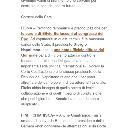
diventino valori di riferimento che servano per
costruire le basi del nostro futuro.
Corriere della Sera
ROMA – Profondo rammarico e preoccupazione per
le parole di Silvio Berlusconi al congresso del
Ppe
. Ad esprimersi in questi termini è la massima
carica dello Stato, il presidente
Giorgio
Napolitano
, che in
una nota ufficiale diffusa dal
Quirinale
parla di «violento attacco contro le
fondamentali istituzioni di garanzia in una
importante sede politica internazionale», ovvero la
Corte Costituzionale e lo stesso presidente della
Repubblica. Napolitano ritiene che «per poter
affrontare delicati problemi di carattere istituzionale,
l’Italia abbia bisogno di quello spirito di leale
collaborazione e di quell’impegno di condivisione
che pochi giorni fa il Senato ha concordemente
auspicato».
FINI: «CHIARISCA»
– Anche
Gianfranco Fini
si
smarca di nuovo da Berlusconi. Il presidente della
Camera «non condivide» le affermazioni sulla Corte