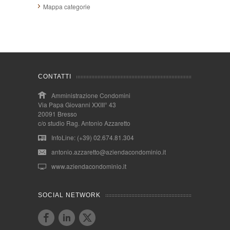
Mappa categorie
CONTATTI
Amministrazione Condomini
Via Papa Giovanni XXIII° 43
20091 Bresso
c/o studio Rag. Antonio Azzaretto
InfoLine: (+39) 02.674.81.304
antonio.azzaretto@aziendacondominio.it
www.aziendacondominio.it
SOCIAL NETWORK