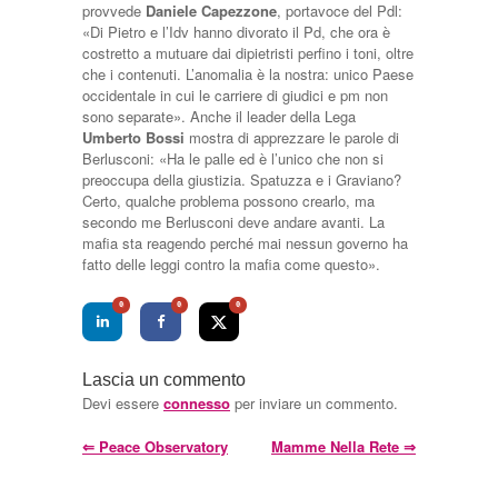
provvede
Daniele Capezzone
, portavoce del Pdl:
«Di Pietro e l’Idv hanno divorato il Pd, che ora è
costretto a mutuare dai dipietristi perfino i toni, oltre
che i contenuti. L’anomalia è la nostra: unico Paese
occidentale in cui le carriere di giudici e pm non
sono separate». Anche il leader della Lega
Umberto Bossi
mostra di apprezzare le parole di
Berlusconi: «Ha le palle ed è l’unico che non si
preoccupa della giustizia. Spatuzza e i Graviano?
Certo, qualche problema possono crearlo, ma
secondo me Berlusconi deve andare avanti. La
mafia sta reagendo perché mai nessun governo ha
fatto delle leggi contro la mafia come questo».
0
0
0
Lascia un commento
Devi essere
connesso
per inviare un commento.
⇐
Peace Observatory
Mamme Nella Rete
⇒