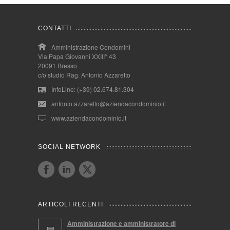
CONTATTI
Amministrazione Condomini
Via Papa Giovanni XXIII° 43
20091 Bresso
c/o studio Rag. Antonio Azzaretto
InfoLine: (+39) 02.674.81.304
antonio.azzaretto@aziendacondominio.it
www.aziendacondominio.it
SOCIAL NETWORK
ARTICOLI RECENTI
Amministrazione e amministratore di