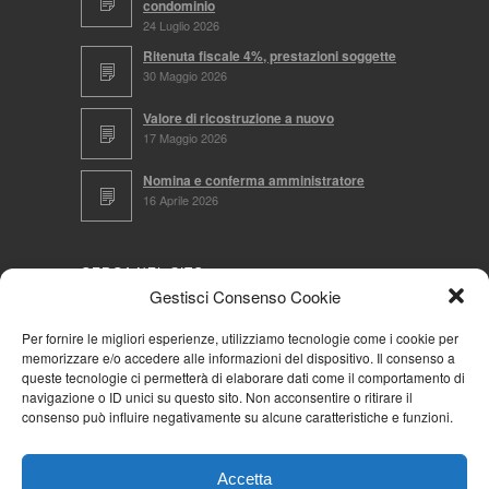
condominio
24 Luglio 2026
Ritenuta fiscale 4%, prestazioni soggette
30 Maggio 2026
Valore di ricostruzione a nuovo
17 Maggio 2026
Nomina e conferma amministratore
16 Aprile 2026
CERCA NEL SITO
Gestisci Consenso Cookie
Per fornire le migliori esperienze, utilizziamo tecnologie come i cookie per
memorizzare e/o accedere alle informazioni del dispositivo. Il consenso a
NAVIGA PER
queste tecnologie ci permetterà di elaborare dati come il comportamento di
navigazione o ID unici su questo sito. Non acconsentire o ritirare il
Mappa completa
consenso può influire negativamente su alcune caratteristiche e funzioni.
Mappa categorie
Cookie Policy (UE)
Accetta
Privacy Policy