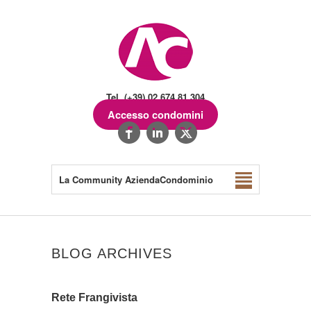
Tel. (+39) 02.674.81.304
Accesso condomini
La Community AziendaCondominio
BLOG ARCHIVES
Rete Frangivista