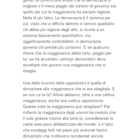
migliore o il meno peggio dei sistemi di governo) sia
quello per cui la maggioranza ha sempre ragione.
Nulla di più falso. La democrazia è il sistema per
cui, visto che è difficile definire in termini qualitativi
chi abbia più ragione degli altri, si ricorre a un
sistema bassamente quantitativo, ma
oggettivamente controllabile: in democrazia
governa chi prende più consensi. E se qualcuno
ritiene che la maggioranza abbia torto, peggio per
lui: se ha accettato i principi democratici deve
accettare che governi una maggioranza che si
sbaglia.
Una delle funzioni delle opposizioni è quella di
dimostrare alla maggioranza che si era sbagliata. E
se non ce la fa? Allora abbiamo, oltre a una cattiva
maggioranza, anche una cattiva opposizione.
Quante volte la maggioranza può sbagliarsi? Per
millenni la maggioranza degli uomini ha creduto che
il sole girasse intorno alla terra (e, considerando le
vaste aree poco alfabetizzate del mondo, e il fatto
che sondaggi fatti nei paesi più avanzati hanno
dimostrato che moltissimi occidentali ancora