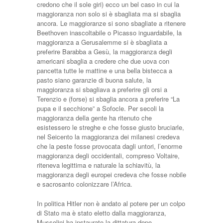
credono che il sole giri) ecco un bel caso in cui la
maggioranza non solo si è sbagliata ma si sbaglia
ancora. Le maggioranze si sono sbagliate a ritenere
Beethoven inascoltabile o Picasso inguardabile, la
maggioranza a Gerusalemme si è sbagliata a
preferire Barabba a Gesù, la maggioranza degli
americani sbaglia a credere che due uova con
pancetta tutte le mattine e una bella bistecca a
pasto siano garanzie di buona salute, la
maggioranza si sbagliava a preferire gli orsi a
Terenzio e (forse) si sbaglia ancora a preferire “La
pupa e il secchione” a Sofocle. Per secoli la
maggioranza della gente ha ritenuto che
esistessero le streghe e che fosse giusto bruciarle,
nel Seicento la maggioranza dei milanesi credeva
che la peste fosse provocata dagli untori, l’enorme
maggioranza degli occidentali, compreso Voltaire,
riteneva legittima e naturale la schiavitù, la
maggioranza degli europei credeva che fosse nobile
e sacrosanto colonizzare l’Africa.
In politica Hitler non è andato al potere per un colpo
di Stato ma è stato eletto dalla maggioranza,
Mussolini ha instaurato la dittatura dopo