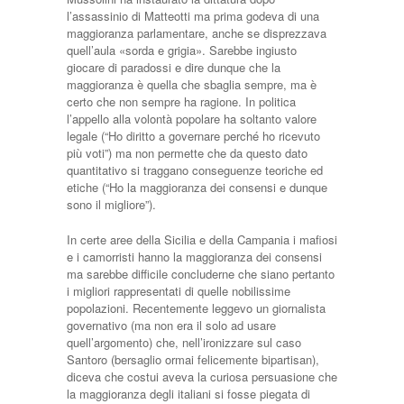
l’assassinio di Matteotti ma prima godeva di una
maggioranza parlamentare, anche se disprezzava
quell’aula «sorda e grigia». Sarebbe ingiusto
giocare di paradossi e dire dunque che la
maggioranza è quella che sbaglia sempre, ma è
certo che non sempre ha ragione. In politica
l’appello alla volontà popolare ha soltanto valore
legale (“Ho diritto a governare perché ho ricevuto
più voti”) ma non permette che da questo dato
quantitativo si traggano conseguenze teoriche ed
etiche (“Ho la maggioranza dei consensi e dunque
sono il migliore”).
In certe aree della Sicilia e della Campania i mafiosi
e i camorristi hanno la maggioranza dei consensi
ma sarebbe difficile concluderne che siano pertanto
i migliori rappresentati di quelle nobilissime
popolazioni. Recentemente leggevo un giornalista
governativo (ma non era il solo ad usare
quell’argomento) che, nell’ironizzare sul caso
Santoro (bersaglio ormai felicemente bipartisan),
diceva che costui aveva la curiosa persuasione che
la maggioranza degli italiani si fosse piegata di