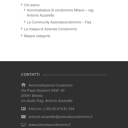
Chi siamo
Amministratore di condominio Milano – rag.
Antonio Azzaretto
La Community Aziendacondominio – Faq
La mappa di Azienda Condominio
Mappa categorie
CONTATTI
Amministrazione Condomini
Via Papa Giovanni XXIII° 43
20091 Bresso
c/o studio Rag. Antonio Azzaretto
InfoLine: (+39) 02.674.81.304
antonio.azzaretto@aziendacondominio.it
www.aziendacondominio.it