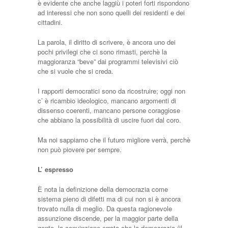
è evidente che anche laggiù i poteri forti rispondono
ad interessi che non sono quelli dei residenti e dei
cittadini.
La parola, il diritto di scrivere, è ancora uno dei
pochi privilegi che ci sono rimasti, perchè la
maggioranza “beve” dai programmi televisivi ciò
che si vuole che si creda.
I rapporti democratici sono da ricostruire; oggi non
c’ è ricambio ideologico, mancano argomenti di
dissenso coerenti, mancano persone coraggiose
che abbiano la possibilità di uscire fuori dal coro.
Ma noi sappiamo che il futuro migliore verrà, perchè
non può piovere per sempre.
L’ espresso
È nota la definizione della democrazia come
sistema pieno di difetti ma di cui non si è ancora
trovato nulla di meglio. Da questa ragionevole
assunzione discende, per la maggior parte della
gente, la convinzione errata che la democrazia (il