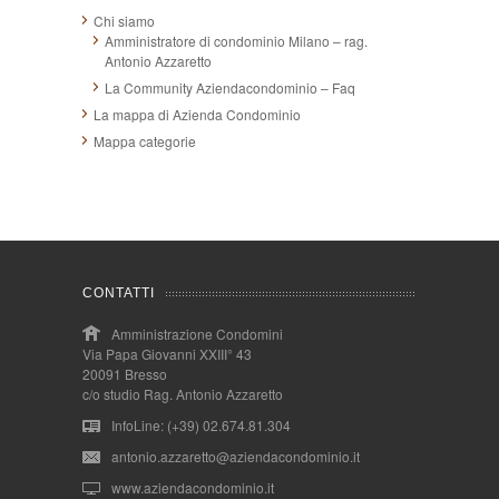
Chi siamo
Amministratore di condominio Milano – rag.
Antonio Azzaretto
La Community Aziendacondominio – Faq
La mappa di Azienda Condominio
Mappa categorie
CONTATTI
Amministrazione Condomini
Via Papa Giovanni XXIII° 43
20091 Bresso
c/o studio Rag. Antonio Azzaretto
InfoLine: (+39) 02.674.81.304
antonio.azzaretto@aziendacondominio.it
www.aziendacondominio.it