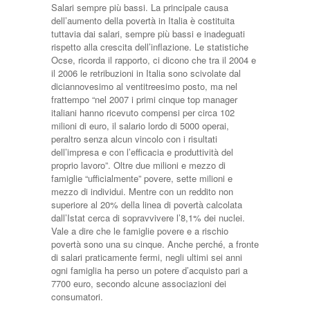
Salari sempre più bassi. La principale causa
dell’aumento della povertà in Italia è costituita
tuttavia dai salari, sempre più bassi e inadeguati
rispetto alla crescita dell’inflazione. Le statistiche
Ocse, ricorda il rapporto, ci dicono che tra il 2004 e
il 2006 le retribuzioni in Italia sono scivolate dal
diciannovesimo al ventitreesimo posto, ma nel
frattempo “nel 2007 i primi cinque top manager
italiani hanno ricevuto compensi per circa 102
milioni di euro, il salario lordo di 5000 operai,
peraltro senza alcun vincolo con i risultati
dell’impresa e con l’efficacia e produttività del
proprio lavoro”. Oltre due milioni e mezzo di
famiglie “ufficialmente” povere, sette milioni e
mezzo di individui. Mentre con un reddito non
superiore al 20% della linea di povertà calcolata
dall’Istat cerca di sopravvivere l’8,1% dei nuclei.
Vale a dire che le famiglie povere e a rischio
povertà sono una su cinque. Anche perché, a fronte
di salari praticamente fermi, negli ultimi sei anni
ogni famiglia ha perso un potere d’acquisto pari a
7700 euro, secondo alcune associazioni dei
consumatori.