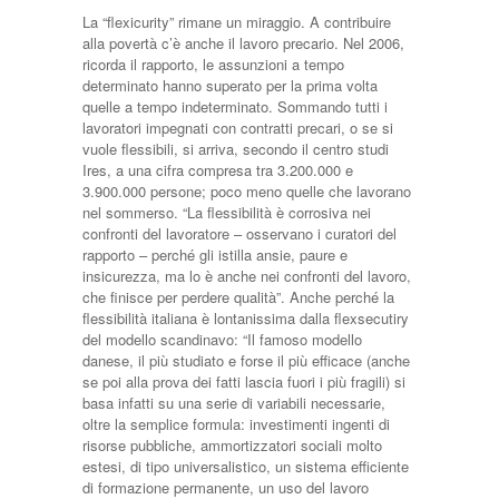
La “flexicurity” rimane un miraggio. A contribuire
alla povertà c’è anche il lavoro precario. Nel 2006,
ricorda il rapporto, le assunzioni a tempo
determinato hanno superato per la prima volta
quelle a tempo indeterminato. Sommando tutti i
lavoratori impegnati con contratti precari, o se si
vuole flessibili, si arriva, secondo il centro studi
Ires, a una cifra compresa tra 3.200.000 e
3.900.000 persone; poco meno quelle che lavorano
nel sommerso. “La flessibilità è corrosiva nei
confronti del lavoratore – osservano i curatori del
rapporto – perché gli istilla ansie, paure e
insicurezza, ma lo è anche nei confronti del lavoro,
che finisce per perdere qualità”. Anche perché la
flessibilità italiana è lontanissima dalla flexsecutiry
del modello scandinavo: “Il famoso modello
danese, il più studiato e forse il più efficace (anche
se poi alla prova dei fatti lascia fuori i più fragili) si
basa infatti su una serie di variabili necessarie,
oltre la semplice formula: investimenti ingenti di
risorse pubbliche, ammortizzatori sociali molto
estesi, di tipo universalistico, un sistema efficiente
di formazione permanente, un uso del lavoro