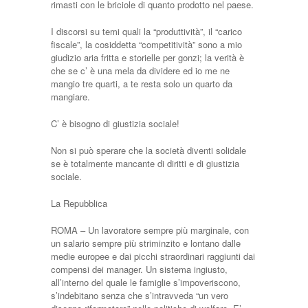
rimasti con le briciole di quanto prodotto nel paese.
I discorsi su temi quali la “produttività”, il “carico
fiscale”, la cosiddetta “competitività” sono a mio
giudizio aria fritta e storielle per gonzi; la verità è
che se c’ è una mela da dividere ed io me ne
mangio tre quarti, a te resta solo un quarto da
mangiare.
C’ è bisogno di giustizia sociale!
Non si può sperare che la società diventi solidale
se è totalmente mancante di diritti e di giustizia
sociale.
La Repubblica
ROMA – Un lavoratore sempre più marginale, con
un salario sempre più striminzito e lontano dalle
medie europee e dai picchi straordinari raggiunti dai
compensi dei manager. Un sistema ingiusto,
all’interno del quale le famiglie s’impoveriscono,
s’indebitano senza che s’intravveda “un vero