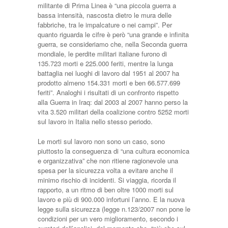
militante di Prima Linea è “una piccola guerra a
bassa intensità, nascosta dietro le mura delle
fabbriche, tra le impalcature o nei campi”. Per
quanto riguarda le cifre è però “una grande e infinita
guerra, se consideriamo che, nella Seconda guerra
mondiale, le perdite militari italiane furono di
135.723 morti e 225.000 feriti, mentre la lunga
battaglia nei luoghi di lavoro dal 1951 al 2007 ha
prodotto almeno 154.331 morti e ben 66.577.699
feriti”. Analoghi i risultati di un confronto rispetto
alla Guerra in Iraq: dal 2003 al 2007 hanno perso la
vita 3.520 militari della coalizione contro 5252 morti
sul lavoro in Italia nello stesso periodo.
Le morti sul lavoro non sono un caso, sono
piuttosto la conseguenza di “una cultura economica
e organizzativa” che non ritiene ragionevole una
spesa per la sicurezza volta a evitare anche il
minimo rischio di incidenti. Si viaggia, ricorda il
rapporto, a un ritmo di ben oltre 1000 morti sul
lavoro e più di 900.000 infortuni l’anno. E la nuova
legge sulla sicurezza (legge n.123/2007 non pone le
condizioni per un vero miglioramento, secondo i