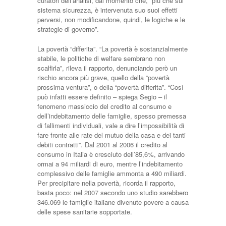
curatori dell’analisi, dal momento che, “più che sul
sistema sicurezza, è intervenuta suo suoi effetti
perversi, non modificandone, quindi, le logiche e le
strategie di governo”.
La povertà “differita”. “La povertà è sostanzialmente
stabile, le politiche di welfare sembrano non
scalfirla”, rileva il rapporto, denunciando però un
rischio ancora più grave, quello della “povertà
prossima ventura”, o della “povertà differita”. “Così
può infatti essere definito – spiega Segio – il
fenomeno massiccio del credito al consumo e
dell’indebitamento delle famiglie, spesso premessa
di fallimenti individuali, vale a dire l’impossibilità di
fare fronte alle rate del mutuo della casa e dei tanti
debiti contratti”. Dal 2001 al 2006 il credito al
consumo in Italia è cresciuto dell’85,6%, arrivando
ormai a 94 miliardi di euro, mentre l’indebitamento
complessivo delle famiglie ammonta a 490 miliardi.
Per precipitare nella povertà, ricorda il rapporto,
basta poco: nel 2007 secondo uno studio sarebbero
346.069 le famiglie italiane divenute povere a causa
delle spese sanitarie sopportate.