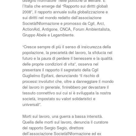
disegno riformatore” nelle politiche di welfare. E’
l’Italia che emerge dal “Rapporto sui diritti globali
2008”, il rapporto annuale sulla globalizzazione e
sui diritti nel mondo redatto dall’associazione
SocietàINformazione e promosso da Cgil, Arci,
ActionAid, Antigone, CNCA, Forum Ambientalista,
Gruppo Abele e Legambiente.
“Cresce sempre di più il senso di insicurezza della
popolazione, la precarietà del lavoro, la sfiducia nel
futuro e la paura di perdere il benessere e la qualità
delle proprie condizioni di vita”, osserva nel
presentare il rapporto il segretario della Cgil
Guglielmo Epifani, denunciando “il rischio di
processi involutivi che, oltre a danneggiare il mondo
del lavoro in generale, finirebbero per devastare il
tessuto connettivo sui cui si è sviluppata la nostra
società, impostato su valori solidaristici e
universali”.
Morti sul lavoro, una guerra a bassa intensità.
Quella delle morti sul lavoro, denuncia il curatore
del rapporto Sergio Segio, direttore
dell’associazione SocietàINformazione ed ex