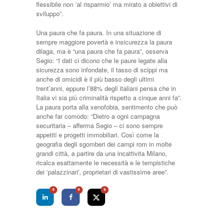
flessibile non ‘al risparmio’ ma mirato a obiettivi di
sviluppo”.
Una paura che fa paura. In una situazione di
sempre maggiore povertà e insicurezza la paura
dilaga, ma è “una paura che fa paura”, osserva
Segio: “I dati ci dicono che le paure legate alla
sicurezza sono infondate, il tasso di scippi ma
anche di omicidi è il più basso degli ultimi
trent’anni, eppure l’88% degli italiani pensa che in
Italia vi sia più criminalità rispetto a cinque anni fa”.
La paura porta alla xenofobia, sentimento che può
anche far comodo: “Dietro a ogni campagna
securitaria – afferma Segio – ci sono sempre
appetiti e progetti immobiliari. Così come la
geografia degli sgomberi dei campi rom in molte
grandi città, a partire da una incattivita Milano,
ricalca esattamente le necessità e le tempistiche
dei ‘palazzinari’, proprietari di vastissime aree”.
0
0
0