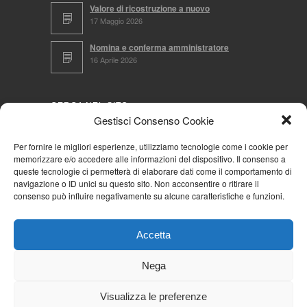
Valore di ricostruzione a nuovo
17 Maggio 2026
Nomina e conferma amministratore
16 Aprile 2026
CERCA NEL SITO
Gestisci Consenso Cookie
Per fornire le migliori esperienze, utilizziamo tecnologie come i cookie per
memorizzare e/o accedere alle informazioni del dispositivo. Il consenso a
NAVIGA PER
queste tecnologie ci permetterà di elaborare dati come il comportamento di
navigazione o ID unici su questo sito. Non acconsentire o ritirare il
Mappa completa
consenso può influire negativamente su alcune caratteristiche e funzioni.
Mappa categorie
Cookie Policy (UE)
Accetta
Privacy Policy
Forum
Nega
Iscriviti alla Community AziendaCondominio
Visualizza le preferenze