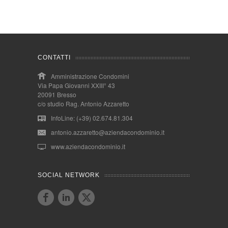
CONTATTI
Amministrazione Condomini
Via Papa Giovanni XXIII° 43
20091 Bresso
c/o studio Rag. Antonio Azzaretto
InfoLine: (+39) 02.674.81.304
antonio.azzaretto@aziendacondominio.it
www.aziendacondominio.it
SOCIAL NETWORK