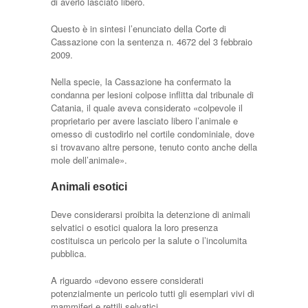
di averlo lasciato libero.
Questo è in sintesi l’enunciato della Corte di
Cassazione con la sentenza n. 4672 del 3 febbraio
2009.
Nella specie, la Cassazione ha confermato la
condanna per lesioni colpose inflitta dal tribunale di
Catania, il quale aveva considerato «colpevole il
proprietario per avere lasciato libero l’animale e
omesso di custodirlo nel cortile condominiale, dove
si trovavano altre persone, tenuto conto anche della
mole dell’animale».
Animali esotici
Deve considerarsi proibita la detenzione di animali
selvatici o esotici qualora la loro presenza
costituisca un pericolo per la salute o l’incolumitа
pubblica.
A riguardo «devono essere considerati
potenzialmente un pericolo tutti gli esemplari vivi di
mammiferi e rettili selvatici.