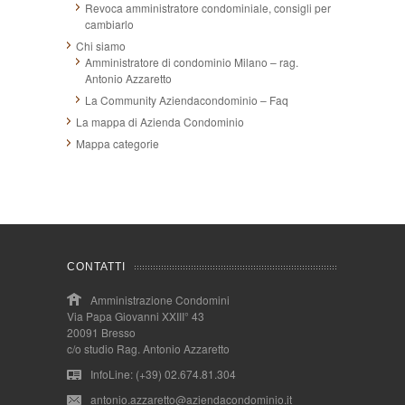
Revoca amministratore condominiale, consigli per
cambiarlo
Chi siamo
Amministratore di condominio Milano – rag.
Antonio Azzaretto
La Community Aziendacondominio – Faq
La mappa di Azienda Condominio
Mappa categorie
CONTATTI
Amministrazione Condomini
Via Papa Giovanni XXIII° 43
20091 Bresso
c/o studio Rag. Antonio Azzaretto
InfoLine: (+39) 02.674.81.304
antonio.azzaretto@aziendacondominio.it