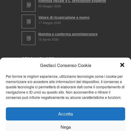
Ritenuta fiscale 4%, prestazioni soggette
30 Maggio 2026
Valore di ricostruzione a nuovo
17 Maggio 2026
Nomina e conferma amministratore
16 Aprile 2026
CERCA NEL SITO
Gestisci Consenso Cookie
Per fornire le migliori esperienze, utilizziamo tecnologie come i cookie per
memorizzare e/o accedere alle informazioni del dispositivo. Il consenso a
NAVIGA PER
queste tecnologie ci permetterà di elaborare dati come il comportamento di
navigazione o ID unici su questo sito. Non acconsentire o ritirare il
Mappa completa
consenso può influire negativamente su alcune caratteristiche e funzioni.
Mappa categorie
Cookie Policy (UE)
Accetta
Privacy Policy
Forum
Nega
Iscriviti alla Community AziendaCondominio