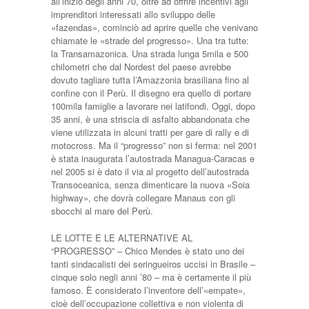
all’inizio degli anni 70, oltre ad offrire incentivi agli
imprenditori interessati allo sviluppo delle
«fazendas», cominciò ad aprire quelle che venivano
chiamate le «strade del progresso». Una tra tutte:
la Transamazonica. Una strada lunga 5mila e 500
chilometri che dal Nordest del paese avrebbe
dovuto tagliare tutta l’Amazzonia brasiliana fino al
confine con il Perù. Il disegno era quello di portare
100mila famiglie a lavorare nei latifondi. Oggi, dopo
35 anni, è una striscia di asfalto abbandonata che
viene utilizzata in alcuni tratti per gare di rally e di
motocross. Ma il “progresso” non si ferma: nel 2001
è stata inaugurata l’autostrada Managua-Caracas e
nel 2005 si è dato il via al progetto dell’autostrada
Transoceanica, senza dimenticare la nuova «Soia
highway», che dovrà collegare Manaus con gli
sbocchi al mare del Perù.
LE LOTTE E LE ALTERNATIVE AL
“PROGRESSO” – Chico Mendes è stato uno dei
tanti sindacalisti dei seringueiros uccisi in Brasile –
cinque solo negli anni ’80 – ma è certamente il più
famoso. È considerato l’inventore dell’«empate»,
cioè dell’occupazione collettiva e non violenta di