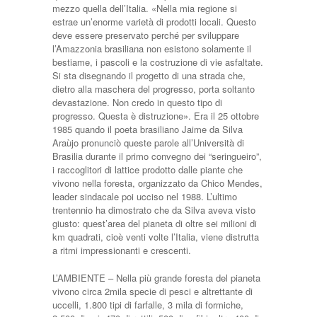
mezzo quella dell’Italia. «Nella mia regione si
estrae un’enorme varietà di prodotti locali. Questo
deve essere preservato perché per sviluppare
l’Amazzonia brasiliana non esistono solamente il
bestiame, i pascoli e la costruzione di vie asfaltate.
Si sta disegnando il progetto di una strada che,
dietro alla maschera del progresso, porta soltanto
devastazione. Non credo in questo tipo di
progresso. Questa è distruzione». Era il 25 ottobre
1985 quando il poeta brasiliano Jaime da Silva
Araùjo pronunciò queste parole all’Università di
Brasilia durante il primo convegno dei “seringueiro”,
i raccoglitori di lattice prodotto dalle piante che
vivono nella foresta, organizzato da Chico Mendes,
leader sindacale poi ucciso nel 1988. L’ultimo
trentennio ha dimostrato che da Silva aveva visto
giusto: quest’area del pianeta di oltre sei milioni di
km quadrati, cioè venti volte l’Italia, viene distrutta
a ritmi impressionanti e crescenti.
L’AMBIENTE – Nella più grande foresta del pianeta
vivono circa 2mila specie di pesci e altrettante di
uccelli, 1.800 tipi di farfalle, 3 mila di formiche,