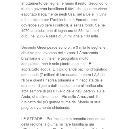
sfruttamento del legname fanno il resto. Secondo lo
stesso governo brasiliano il 60% del legname viene
esportato illegalmente negli Usa, nella Ue e in Cina
e il ministero per l’Ambiente e le Foreste, che
dovrebbe svolgere i controlli, è senza fondi. Se nel
1970 la produzione di legna era di 53mila metri
cubi, nel 2005 è stata di un milione e 100 mila.
Secondo Greenpeace sono oltre 3 mila le segherie
abusive che lavorano nella zona. L’Amazzonia
brasiliana è un insieme geografico molto
complesso: non è solo piante e animali. È
soprattutto acqua. È il più grande bacino idrografico
del mondo (7 milioni di km quadrati contro i 2,8 del
Nilo) e questa risorsa primaria è minacciata dalle
crescenti dighe e dall’innalzamento climatico che
alza sempre di più il livello delle nevi perenni sulle
Ande, che alimentano il Rio delle Amazzoni. Il
rubinetto del più grande fiume del Mondo si stia
progressivamente chiudendo.
LE STRADE – Per facilitare la crescita economica
della regione la giunta militare brasiliana già