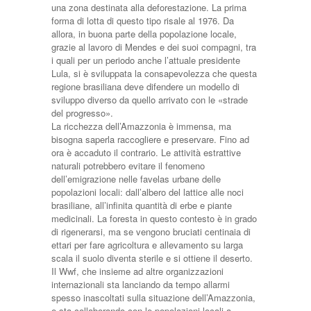
una zona destinata alla deforestazione. La prima
forma di lotta di questo tipo risale al 1976. Da
allora, in buona parte della popolazione locale,
grazie al lavoro di Mendes e dei suoi compagni, tra
i quali per un periodo anche l’attuale presidente
Lula, si è sviluppata la consapevolezza che questa
regione brasiliana deve difendere un modello di
sviluppo diverso da quello arrivato con le «strade
del progresso».
La ricchezza dell’Amazzonia è immensa, ma
bisogna saperla raccogliere e preservare. Fino ad
ora è accaduto il contrario. Le attività estrattive
naturali potrebbero evitare il fenomeno
dell’emigrazione nelle favelas urbane delle
popolazioni locali: dall’albero del lattice alle noci
brasiliane, all’infinita quantità di erbe e piante
medicinali. La foresta in questo contesto è in grado
di rigenerarsi, ma se vengono bruciati centinaia di
ettari per fare agricoltura e allevamento su larga
scala il suolo diventa sterile e si ottiene il deserto.
Il Wwf, che insieme ad altre organizzazioni
internazionali sta lanciando da tempo allarmi
spesso inascoltati sulla situazione dell’Amazzonia,
e sta collaborando con le popolazioni locali a