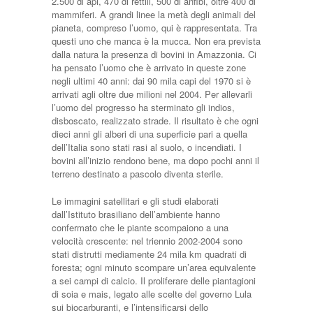
2.500 di api, 470 di rettili, 500 di anfibi, oltre 400 di
mammiferi. A grandi linee la metà degli animali del
pianeta, compreso l’uomo, qui è rappresentata. Tra
questi uno che manca è la mucca. Non era prevista
dalla natura la presenza di bovini in Amazzonia. Ci
ha pensato l’uomo che è arrivato in queste zone
negli ultimi 40 anni: dai 90 mila capi del 1970 si è
arrivati agli oltre due milioni nel 2004. Per allevarli
l’uomo del progresso ha sterminato gli indios,
disboscato, realizzato strade. Il risultato è che ogni
dieci anni gli alberi di una superficie pari a quella
dell’Italia sono stati rasi al suolo, o incendiati. I
bovini all’inizio rendono bene, ma dopo pochi anni il
terreno destinato a pascolo diventa sterile.
Le immagini satellitari e gli studi elaborati
dall’Istituto brasiliano dell’ambiente hanno
confermato che le piante scompaiono a una
velocità crescente: nel triennio 2002-2004 sono
stati distrutti mediamente 24 mila km quadrati di
foresta; ogni minuto scompare un’area equivalente
a sei campi di calcio. Il proliferare delle piantagioni
di soia e mais, legato alle scelte del governo Lula
sui biocarburanti, e l’intensificarsi dello