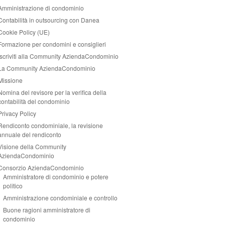
Amministrazione di condominio
Contabilità in outsourcing con Danea
Cookie Policy (UE)
Formazione per condomini e consiglieri
Iscriviti alla Community AziendaCondominio
La Community AziendaCondominio
Missione
Nomina del revisore per la verifica della
contabilità del condominio
Privacy Policy
Rendiconto condominiale, la revisione
annuale del rendiconto
Visione della Community
AziendaCondominio
Consorzio AziendaCondominio
Amministratore di condominio e potere
politico
Amministrazione condominiale e controllo
Buone ragioni amministratore di
condominio