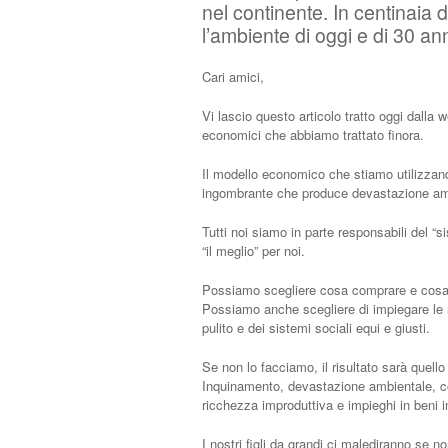
nel continente. In centinaia d
l’ambiente di oggi e di 30 ann
Cari amici,
Vi lascio questo articolo tratto oggi dalla
economici che abbiamo trattato finora.
Il modello economico che stiamo utilizzan
ingombrante che produce devastazione ambi
Tutti noi siamo in parte responsabili del “s
“il meglio” per noi.
Possiamo scegliere cosa comprare e cosa
Possiamo anche scegliere di impiegare le n
pulito e dei sistemi sociali equi e giusti.
Se non lo facciamo, il risultato sarà quello
Inquinamento, devastazione ambientale, cor
ricchezza improduttiva e impieghi in beni i
I nostri figli da grandi ci malediranno se n