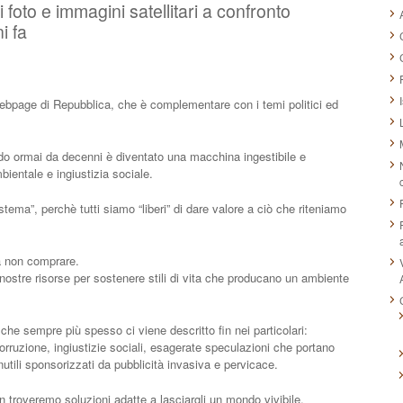
i foto e immagini satellitari a confronto
i fa
 webpage di Repubblica, che è complementare con i temi politici ed
do ormai da decenni è diventato una macchina ingestibile e
entale e ingiustizia sociale.
istema”, perchè tutti siamo “liberi” di dare valore a ciò che riteniamo
 non comprare.
ostre risorse per sostenere stili di vita che producano un ambiente
 che sempre più spesso ci viene descritto fin nei particolari:
ruzione, ingiustizie sociali, esagerate speculazioni che portano
nutili sponsorizzati da pubblicità invasiva e pervicace.
on troveremo soluzioni adatte a lasciargli un mondo vivibile.