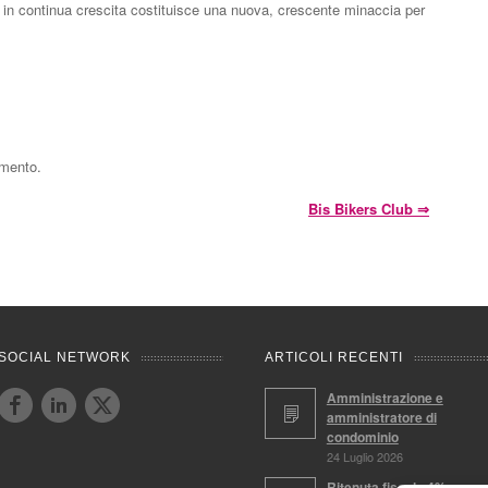
one in continua crescita costituisce una nuova, crescente minaccia per
mmento.
Bis Bikers Club
⇒
SOCIAL NETWORK
ARTICOLI RECENTI
Amministrazione e
amministratore di
condominio
24 Luglio 2026
Ritenuta fiscale 4%,