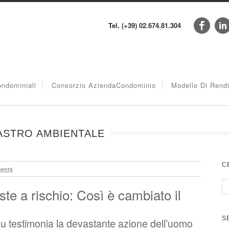
Tel. (+39) 02.674.81.304
ndominiali
Consorzio AziendaCondominio
Modello Di Rend
SASTRO AMBIENTALE
C
ents
te a rischio: Così è cambiato il
S
nu testimonia la devastante azione dell’uomo