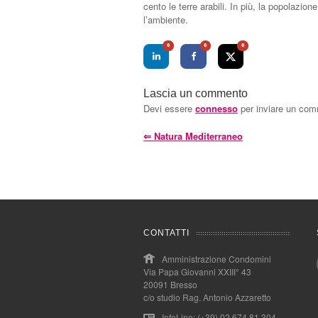
cento le terre arabili. In più, la popolazi
l’ambiente.
0
0
0
Lascia un commento
Devi essere
connesso
per inviare un co
⇐
Natura Mediterraneo
CONTATTI
Amministrazione Condomini
Via Papa Giovanni XXIII° 43
20091 Bresso
c/o studio Rag. Antonio Azzaretto
InfoLine: (+39) 02.674.81.304