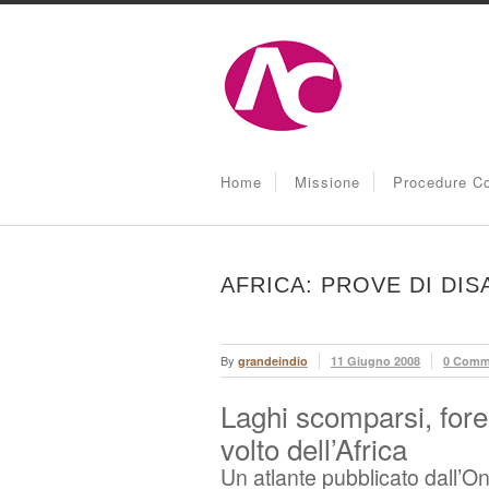
Home
Missione
Procedure Co
AFRICA: PROVE DI DI
By
grandeindio
11 Giugno 2008
0 Comm
Laghi scomparsi, fores
volto dell’Africa
Un atlante pubblicato dall’O