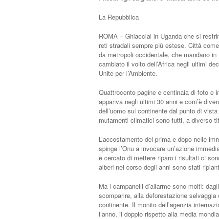
La Repubblica
ROMA – Ghiacciai in Uganda che si restring
reti stradali sempre più estese. Città com
da metropoli occidentale, che mandano in f
cambiato il volto dell’Africa negli ultimi d
Unite per l’Ambiente.
Quattrocento pagine e centinaia di foto e 
appariva negli ultimi 30 anni e com’è dive
dell’uomo sul continente dal punto di vista
mutamenti climatici sono tutti, a diverso ti
L’accostamento del prima e dopo nelle imm
spinge l’Onu a invocare un’azione immediata
è cercato di mettere riparo i risultati ci s
alberi nel corso degli anni sono stati ripian
Ma i campanelli d’allarme sono molti: dagli
scomparire, alla deforestazione selvaggia e
continente. Il monito dell’agenzia internazion
l’anno, il doppio rispetto alla media mondi