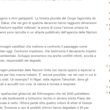
ono a ritmi galoppanti. La foresta pluviale del Congo fagocitata da
e Dakar, che nel giro di qualche decennio hanno raggiunto dimensioni
rantumi equilibri millenari: le prove di come l’azione umana ha
ecenni sono raccolte in un atlante pubblicato dall’agenzia delle Nazioni
immagini satellitari che mettono a confronto il paesaggio come
ntato oggi. Confronto impietoso, che testimonia il devastante impatto
 ambientale. Sviluppo economico ma anche conflitti infiniti, siccità e
tolo, responsabili del degrado.
agini presentate dalle Nazioni Unite non lascia spazio a equivoci e
 per fare marcia indietro. E’ ancora possibile: nei rari casi in cui si
ono stati. Un esempio? In Niger, nella regione Tahouhah, dove gli
tati e accuditi con cura, la natura è tornata a respirare.
 spettacolari ghiacciai del Kilimangiaro che nel 2020 potrebbero
 alla biodiversità a fortissimo rischio in almeno trenta Paesi del
ale è netto: l’Africa perde oltre quattro milioni di ettari di foreste
ale. Erosione e uso di prodotti chimici hanno degradato il 65 per